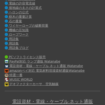
電線の許容電流値
接地線の太さの計算式
ヘロンの公式
樹木の重量計算
石の重量
ワイヤーロープの破断荷重
機械の豆知識
ロープワーク
用語集
用語集
用語集ブログ
PCソフトライセンス販売
PayPal対応 ランプ通販 Watanabe
電設資材・電線・ケーブル ネット通販 Watanabe
amazonペイ対応 電気材料現場資材通販Watanabe
特選一番
MUSIC WORLD
デオファクターカーサ 空気触媒
電設資材・電線・ケーブル ネット通販