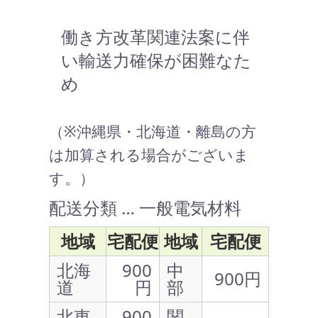
働き方改革関連法案に伴
い輸送力確保が困難なた
め
（※沖縄県・北海道・離島の方
は加算される場合がございま
す。）
配送分類 … 一般電気材料
地域
宅配便
地域
宅配便
北海
900
中
900円
道
円
部
北東
900
関