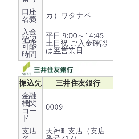
口座
カ）ワタナベ
名義
入金
平日 9:00～14:45
確認
土日祝 ご入金確認
可能
は翌営業日
時間
振込先
三井住友銀行
金融
機関
0009
コー
ド
支店
天神町支店（支店
名
番号717）