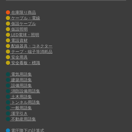
在庫限り商品
ケーブル・電線
仮設ケーブル
仮設照明
LED電球・照明
電設資材
配線器具・コネクター
テープ・端子等消耗品
安全用具
安全看板・標識
電気用語集
建築用語集
設備用語集
消防設備用語集
土木用語集
トンネル用語集
一般用語集
漢字引き
不動産用語集
電圧降下の計算式