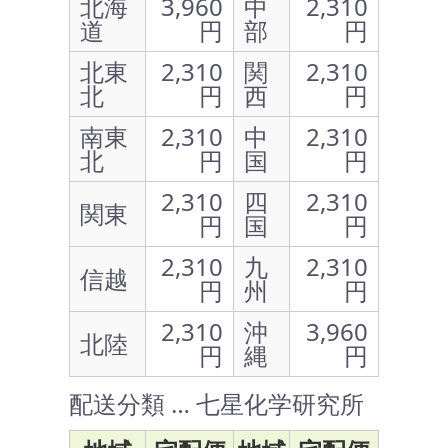
北海
3,960
中
2,310
道
円
部
円
北東
2,310
関
2,310
北
円
西
円
南東
2,310
中
2,310
北
円
国
円
2,310
四
2,310
関東
円
国
円
2,310
九
2,310
信越
円
州
円
2,310
沖
3,960
北陸
円
縄
円
配送分類 … 七星化学研究所