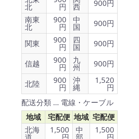
900円
北
円
西
南東
900
中
900円
北
円
国
900
四
関東
900円
円
国
900
九
信越
900円
円
州
900
沖
1,520
北陸
円
縄
円
配送分類 … 電線・ケーブル
地域
宅配便
地域
宅配便
北海
1,500
中
1,500
道
円
部
円