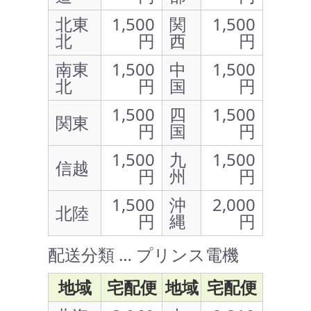
北東
1,500
関
1,500
北
円
西
円
南東
1,500
中
1,500
北
円
国
円
1,500
四
1,500
関東
円
国
円
1,500
九
1,500
信越
円
州
円
1,500
沖
2,000
北陸
円
縄
円
配送分類 … プリンス電機
地域
宅配便
地域
宅配便