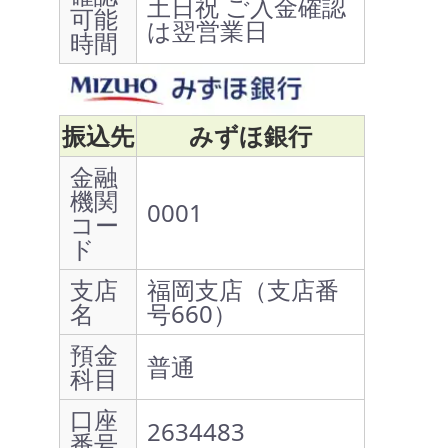
土日祝 ご入金確認
可能
は翌営業日
時間
振込先
みずほ銀行
金融
機関
0001
コー
ド
支店
福岡支店（支店番
名
号660）
預金
普通
科目
口座
2634483
番号