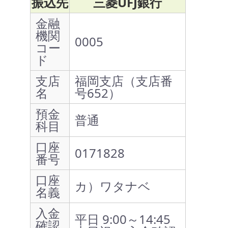
振込先
三菱UFJ銀行
金融
機関
0005
コー
ド
支店
福岡支店（支店番
名
号652）
預金
普通
科目
口座
0171828
番号
口座
カ）ワタナベ
名義
入金
平日 9:00～14:45
確認