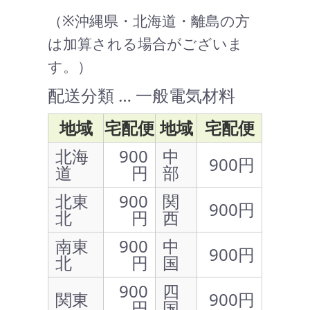
（※沖縄県・北海道・離島の方
は加算される場合がございま
す。）
配送分類 … 一般電気材料
地域
宅配便
地域
宅配便
北海
900
中
900円
道
円
部
北東
900
関
900円
北
円
西
南東
900
中
900円
北
円
国
900
四
関東
900円
円
国