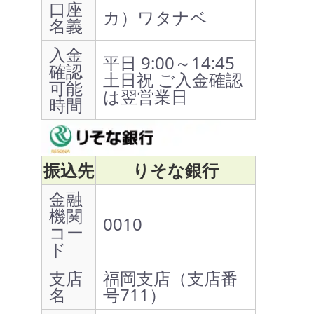
口座
カ）ワタナベ
名義
入金
平日 9:00～14:45
確認
土日祝 ご入金確認
可能
は翌営業日
時間
振込先
りそな銀行
金融
機関
0010
コー
ド
支店
福岡支店（支店番
名
号711）