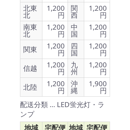
北東
1,200
関
1,200
北
円
西
円
南東
1,200
中
1,200
北
円
国
円
1,200
四
1,200
関東
円
国
円
1,200
九
1,200
信越
円
州
円
1,200
沖
1,900
北陸
円
縄
円
配送分類 … LED蛍光灯・ラ
ンプ
地域
宅配便
地域
宅配便