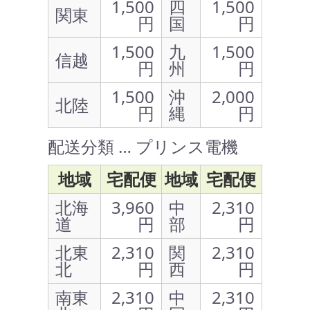
1,500
四
1,500
関東
円
国
円
1,500
九
1,500
信越
円
州
円
1,500
沖
2,000
北陸
円
縄
円
配送分類 … プリンス電機
地域
宅配便
地域
宅配便
北海
3,960
中
2,310
道
円
部
円
北東
2,310
関
2,310
北
円
西
円
南東
2,310
中
2,310