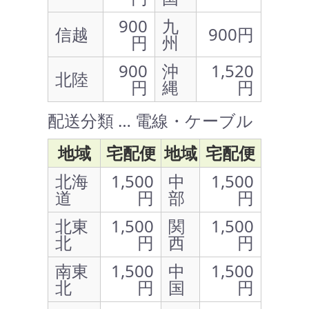
900
九
信越
900円
円
州
900
沖
1,520
北陸
円
縄
円
配送分類 … 電線・ケーブル
地域
宅配便
地域
宅配便
北海
1,500
中
1,500
道
円
部
円
北東
1,500
関
1,500
北
円
西
円
南東
1,500
中
1,500
北
円
国
円