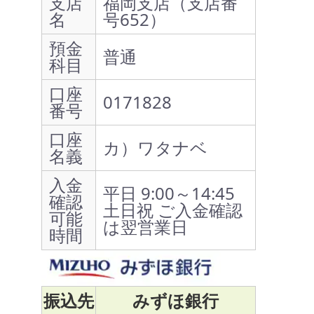
支店
福岡支店（支店番
名
号652）
預金
普通
科目
口座
0171828
番号
口座
カ）ワタナベ
名義
入金
平日 9:00～14:45
確認
土日祝 ご入金確認
可能
は翌営業日
時間
振込先
みずほ銀行