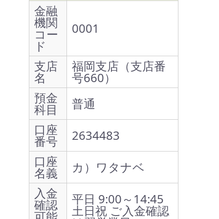
金融
機関
0001
コー
ド
支店
福岡支店（支店番
名
号660）
預金
普通
科目
口座
2634483
番号
口座
カ）ワタナベ
名義
入金
平日 9:00～14:45
確認
土日祝 ご入金確認
可能