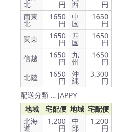
北
円
西
円
南東
1650
中
1650
北
円
国
円
1650
四
1650
関東
円
国
円
1650
九
1650
信越
円
州
円
1650
沖
3,300
北陸
円
縄
円
配送分類 … JAPPY
地域
宅配便
地域
宅配便
北海
1,200
中
1,200
道
円
部
円