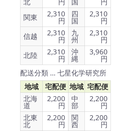
北
円
国
円
2,310
四
2,310
関東
円
国
円
2,310
九
2,310
信越
円
州
円
2,310
沖
3,960
北陸
円
縄
円
配送分類 … 七星化学研究所
地域
宅配便
地域
宅配便
北海
2,200
中
2,200
道
円
部
円
北東
2,200
関
2,200
北
円
西
円