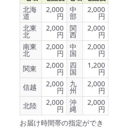
北海
2,000
中
2,000
道
円
部
円
北東
2,000
関
2,000
北
円
西
円
南東
2,000
中
2,000
北
円
国
円
2,000
四
1,200
関東
円
国
円
2,000
九
2,000
信越
円
州
円
2,000
沖
2,000
北陸
円
縄
円
お届け時間帯の指定ができ