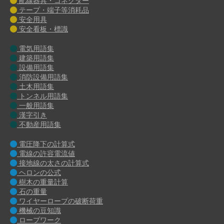
配線器具・コネクター
テープ・端子等消耗品
安全用具
安全看板・標識
電気用語集
建築用語集
設備用語集
消防設備用語集
土木用語集
トンネル用語集
一般用語集
漢字引き
不動産用語集
電圧降下の計算式
電線の許容電流値
接地線の太さの計算式
ヘロンの公式
樹木の重量計算
石の重量
ワイヤーロープの破断荷重
機械の豆知識
ロープワーク