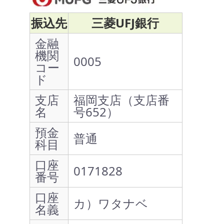
振込先
三菱UFJ銀行
金融
機関
0005
コー
ド
支店
福岡支店（支店番
名
号652）
預金
普通
科目
口座
0171828
番号
口座
カ）ワタナベ
名義