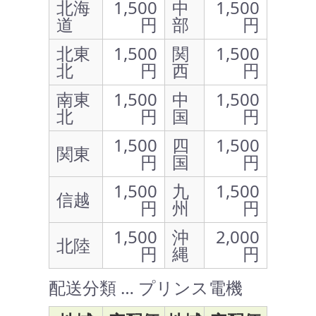
北海
1,500
中
1,500
道
円
部
円
北東
1,500
関
1,500
北
円
西
円
南東
1,500
中
1,500
北
円
国
円
1,500
四
1,500
関東
円
国
円
1,500
九
1,500
信越
円
州
円
1,500
沖
2,000
北陸
円
縄
円
配送分類 … プリンス電機