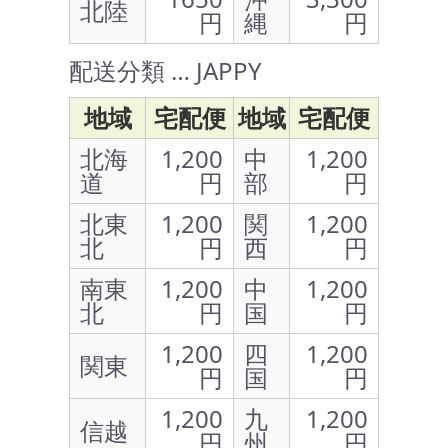
北陸
円
縄
円
配送分類 … JAPPY
地域
宅配便
地域
宅配便
北海
1,200
中
1,200
道
円
部
円
北東
1,200
関
1,200
北
円
西
円
南東
1,200
中
1,200
北
円
国
円
1,200
四
1,200
関東
円
国
円
1,200
九
1,200
信越
円
州
円