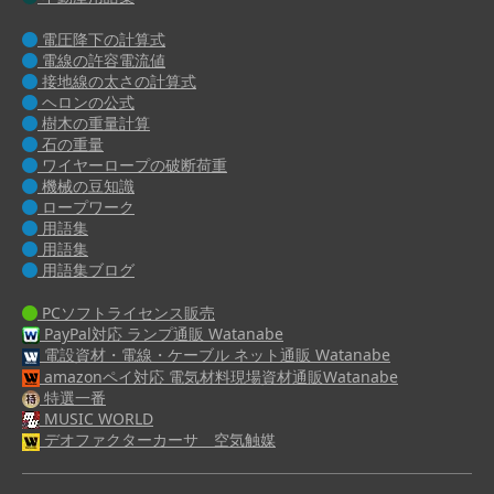
電圧降下の計算式
電線の許容電流値
接地線の太さの計算式
ヘロンの公式
樹木の重量計算
石の重量
ワイヤーロープの破断荷重
機械の豆知識
ロープワーク
用語集
用語集
用語集ブログ
PCソフトライセンス販売
PayPal対応 ランプ通販 Watanabe
電設資材・電線・ケーブル ネット通販 Watanabe
amazonペイ対応 電気材料現場資材通販Watanabe
特選一番
MUSIC WORLD
デオファクターカーサ 空気触媒