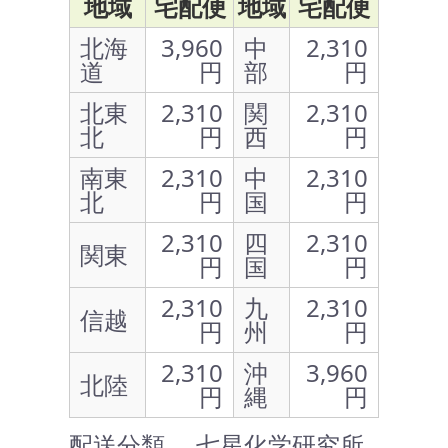
地域
宅配便
地域
宅配便
北海
3,960
中
2,310
道
円
部
円
北東
2,310
関
2,310
北
円
西
円
南東
2,310
中
2,310
北
円
国
円
2,310
四
2,310
関東
円
国
円
2,310
九
2,310
信越
円
州
円
2,310
沖
3,960
北陸
円
縄
円
配送分類 … 七星化学研究所