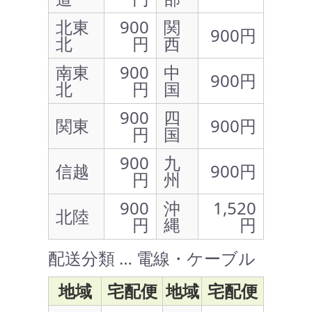
北東
900
関
900円
北
円
西
南東
900
中
900円
北
円
国
900
四
関東
900円
円
国
900
九
信越
900円
円
州
900
沖
1,520
北陸
円
縄
円
配送分類 … 電線・ケーブル
地域
宅配便
地域
宅配便