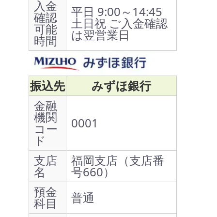
入金
平日 9:00～14:45
確認
土日祝 ご入金確認
可能
は翌営業日
時間
振込先
みずほ銀行
金融
機関
0001
コー
ド
支店
福岡支店（支店番
名
号660）
預金
普通
科目