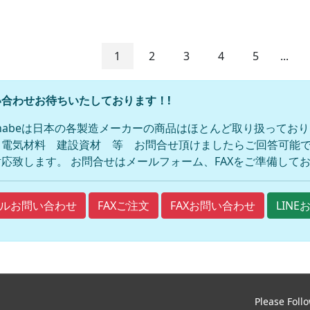
1
2
3
4
5
...
合わせお待ちいたしております！!
anabeは日本の各製造メーカーの商品はほとんど取り扱ってお
 電気材料 建設資材 等 お問合せ頂けましたらご回答可能で
応致します。 お問合せはメールフォーム、FAXをご準備して
FAXご注文
FAXお問い合わせ
ルお問い合わせ
LIN
Please Foll