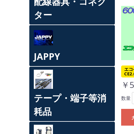
配線器具・コネク
ター
JAPPY
エコ
CE2
￥5
テープ・端子等消
数量
耗品