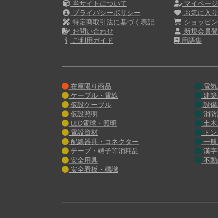
当サイトについて
マイペー
プライバシーポリシー
お気に入
特定商取引法に基づく表記
ショッピン
お問い合わせ
新規会員登
ご利用ガイド
用語集
在庫限り商品
電気
ケーブル・電線
建築
仮設ケーブル
設備
仮設照明
消防
LED電球・照明
土木
電設資材
トン
配線器具・コネクター
一般
テープ・端子等消耗品
漢字
安全用具
不動
安全看板・標識