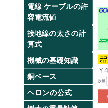
電線 ケーブルの許
容電流値
接地線の太さの計
算式
エコ
機械の基礎知識
CE3
￥4
銅ベース
数量
ヘロンの公式