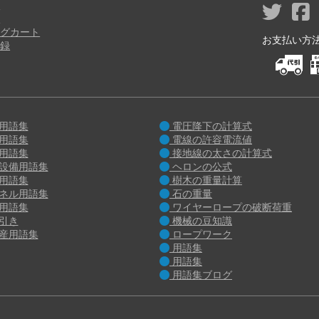
ジ
り
グカート
お支払い方法 M
録
用語集
電圧降下の計算式
用語集
電線の許容電流値
用語集
接地線の太さの計算式
設備用語集
ヘロンの公式
用語集
樹木の重量計算
ネル用語集
石の重量
用語集
ワイヤーロープの破断荷重
引き
機械の豆知識
産用語集
ロープワーク
用語集
用語集
用語集ブログ