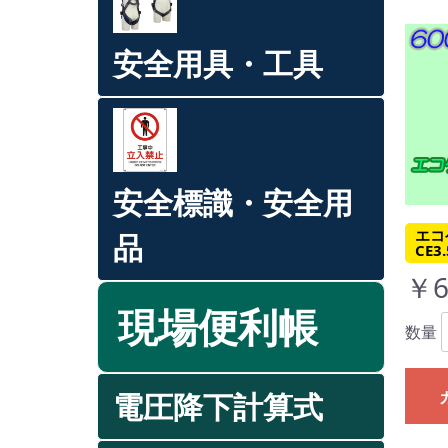
安全用具・工具
安全標識・安全用
エコ
品
CE3
￥6
現場便利帳
数量
電圧降下計算式