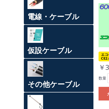
電線・ケーブル
仮設ケーブル
エコ
CE2
￥3
数量
その他ケーブル