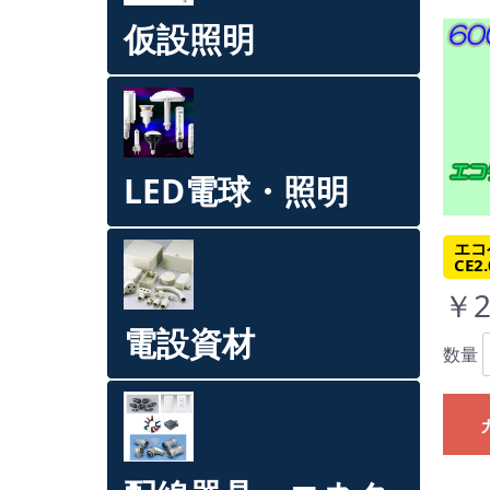
仮設照明
LED電球・照明
エコ
CE2
￥2
電設資材
数量