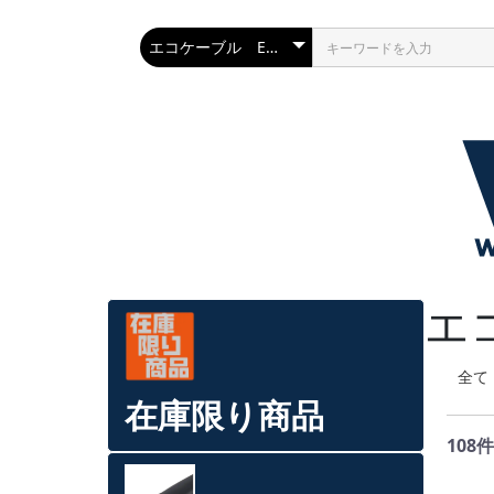
エ
全て
在庫限り商品
108件