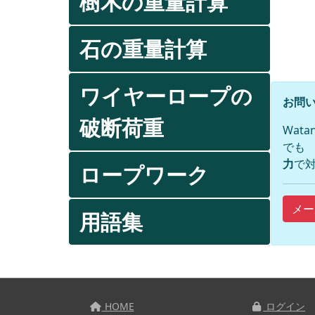
樹木の重量計算
石の重量計算
ワイヤーロープの
お問い
破断荷重
Wat
でも
力
で対
ロープワーク
メー
用語集
HOME
ログイン