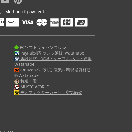
ethod of payment
PCソフトライセンス販売
PayPal対応 ランプ通販 Watanabe
電設資材・電線・ケーブル ネット通販
Watanabe
amazonペイ対応 電気材料現場資材通
販Watanabe
特選一番
MUSIC WORLD
デオファクターカーサ 空気触媒
abe