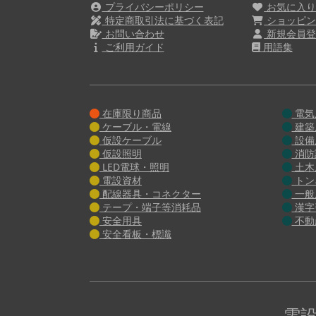
プライバシーポリシー
お気に入
特定商取引法に基づく表記
ショッピン
お問い合わせ
新規会員登
ご利用ガイド
用語集
在庫限り商品
電気
ケーブル・電線
建築
仮設ケーブル
設備
仮設照明
消防
LED電球・照明
土木
電設資材
トン
配線器具・コネクター
一般
テープ・端子等消耗品
漢字
安全用具
不動
安全看板・標識
電設