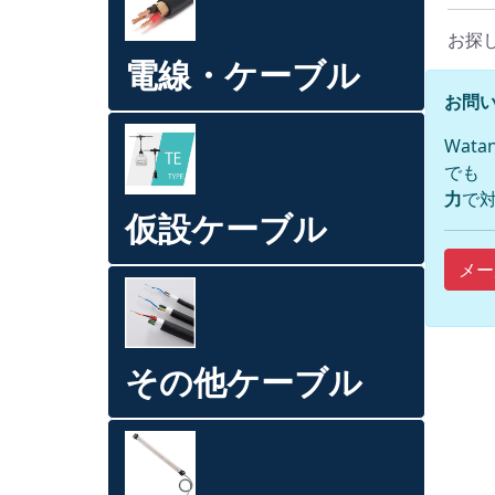
お探
電線・ケーブル
お問い
Wat
でも
力
で対
仮設ケーブル
メー
その他ケーブル