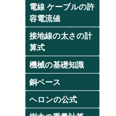
電線 ケーブルの許
容電流値
接地線の太さの計
算式
機械の基礎知識
銅ベース
ヘロンの公式