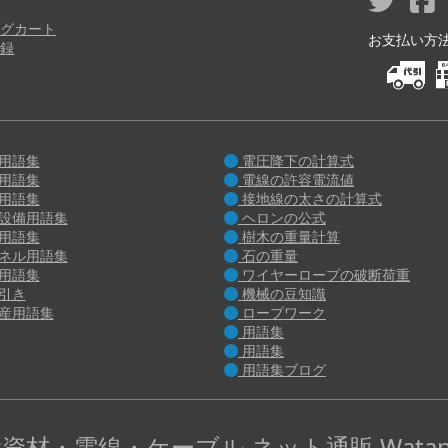
り
グカート
お支払い方法 M
録
用語集
電圧降下の計算式
用語集
電線の許容電流値
用語集
接地線の太さの計算式
設備用語集
ヘロンの公式
用語集
樹木の重量計算
ネル用語集
石の重量
用語集
ワイヤーロープの破断荷重
引き
機械の豆知識
産用語集
ロープワーク
用語集
用語集
用語集ブログ
資材・電線・ケーブル ネット通販 Watan