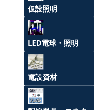
仮設照明
LED電球・照明
電設資材