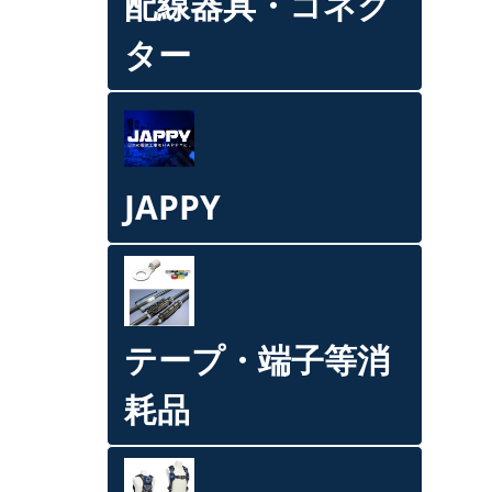
配線器具・コネク
ター
JAPPY
テープ・端子等消
耗品