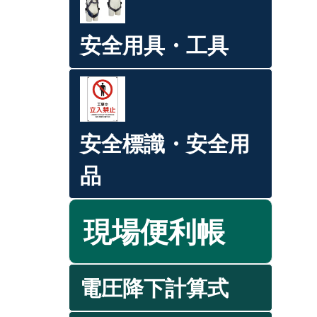
安全用具・工具
安全標識・安全用
品
現場便利帳
電圧降下計算式