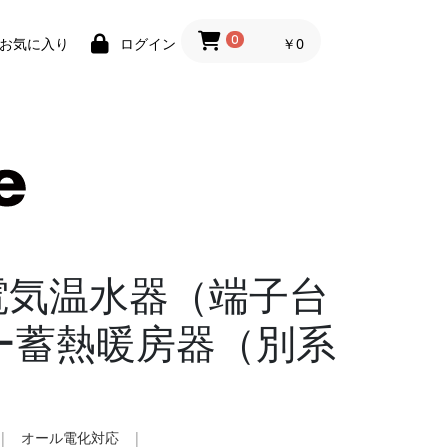
0
￥0
お気に入り
ログイン
電気温水器（端子台
ー蓄熱暖房器（別系
|
オール電化対応
|