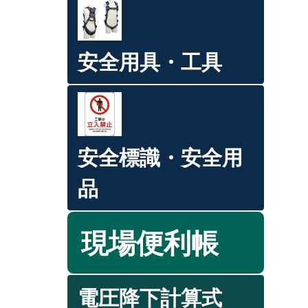
安全用具・工具
安全標識・安全用
品
現場便利帳
電圧降下計算式