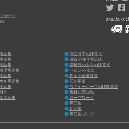
ジ
り
グカート
お支払い方法 M
録
用語集
電圧降下の計算式
用語集
電線の許容電流値
用語集
接地線の太さの計算式
設備用語集
ヘロンの公式
用語集
樹木の重量計算
ネル用語集
石の重量
用語集
ワイヤーロープの破断荷重
引き
機械の豆知識
産用語集
ロープワーク
用語集
用語集
用語集ブログ