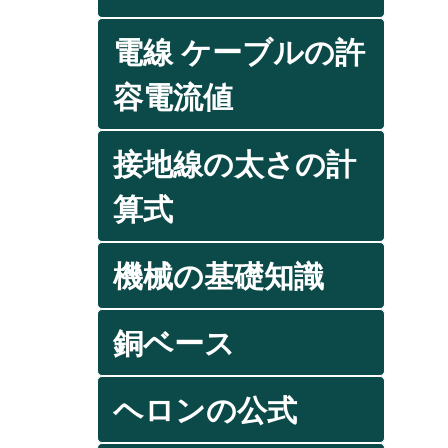
電線 ケーブルの許
容電流値
接地線の太さの計
算式
機械の基礎知識
銅ベース
ヘロンの公式