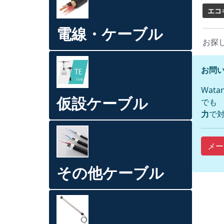
エコ
電線・ケーブル
お探
お問い
Wat
仮設ケーブル
でも
力
で対
メー
その他ケーブル