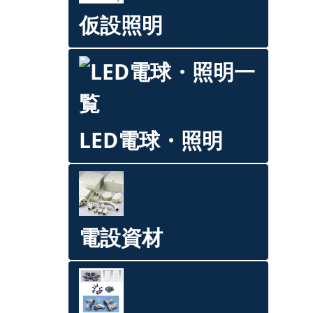
仮設照明
LED電球・照明
電設資材