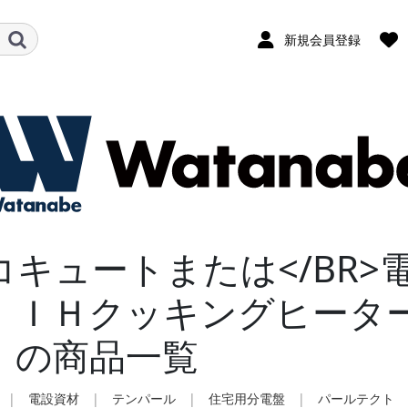
新規会員登録
コキュートまたは</BR>
）ＩＨクッキングヒータ
）の商品一覧
|
電設資材
|
テンパール
|
住宅用分電盤
|
パールテクト