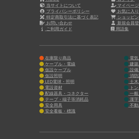
当サイトについて
マイペー
プライバシーポリシー
お気に入
特定商取引法に基づく表記
ショッピン
お問い合わせ
新規会員登
ご利用ガイド
用語集
在庫限り商品
電気
ケーブル・電線
建築
仮設ケーブル
設備
仮設照明
消防
LED電球・照明
土木
電設資材
トン
配線器具・コネクター
一般
テープ・端子等消耗品
漢字
安全用具
不動
安全看板・標識