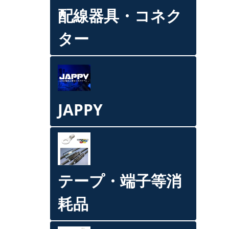
配線器具・コネク
ター
JAPPY
テープ・端子等消
耗品