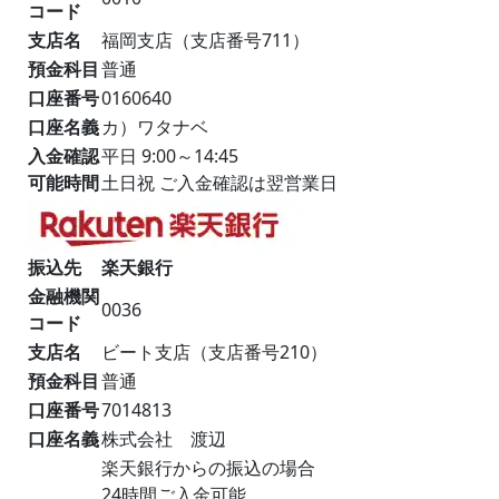
コード
支店名
福岡支店（支店番号711）
預金科目
普通
口座番号
0160640
口座名義
カ）ワタナベ
入金確認
平日 9:00～14:45
可能時間
土日祝 ご入金確認は翌営業日
振込先
楽天銀行
金融機関
0036
コード
支店名
ビート支店（支店番号210）
預金科目
普通
口座番号
7014813
口座名義
株式会社 渡辺
楽天銀行からの振込の場合
24時間ご入金可能