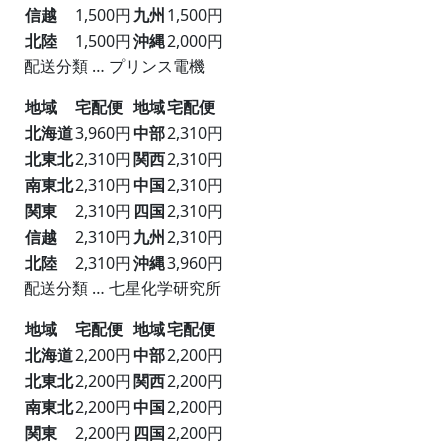
信越
1,500円
九州
1,500円
北陸
1,500円
沖縄
2,000円
配送分類 … プリンス電機
地域
宅配便
地域
宅配便
北海道
3,960円
中部
2,310円
北東北
2,310円
関西
2,310円
南東北
2,310円
中国
2,310円
関東
2,310円
四国
2,310円
信越
2,310円
九州
2,310円
北陸
2,310円
沖縄
3,960円
配送分類 … 七星化学研究所
地域
宅配便
地域
宅配便
北海道
2,200円
中部
2,200円
北東北
2,200円
関西
2,200円
南東北
2,200円
中国
2,200円
関東
2,200円
四国
2,200円