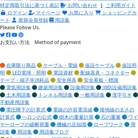
特定商取引法に基づく表記
お問い合わせ
ご利用ガイド
ログイン
マイページ
お気に入り
ショッピングカ
ート
新規会員登録
用語集
Please Follow Us.
お支払い方法 Method of payment
在庫限り商品
ケーブル・電線
仮設ケーブル
仮設照
明
LED電球・照明
電設資材
配線器具・コネクター
テープ・端子等消耗品
安全用具
安全看板・標識
電気用語集
建築用語集
設備用語集
消防設備用語集
土木用語集
トンネル用語集
一般用語集
漢字引き
不動産用語集
電圧降下の計算式
電線の許容電流値
接地線の太さの
計算式
ヘロンの公式
樹木の重量計算
石の重量
ワイ
ヤーロープの破断荷重
機械の豆知識
ロープワーク
用
語集
用語集
用語集ブログ