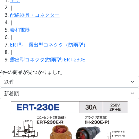
全て
|
配線器具・コネクター
|
泰和電器
|
ERT型 露出型コネクタ（防雨型）
|
露出型コネクタ(防雨型) ERT-230E
4件
の商品が見つかりました