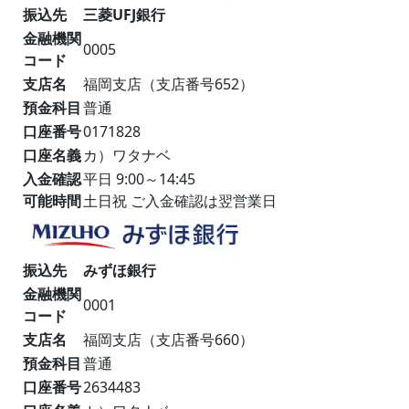
振込先
三菱UFJ銀行
金融機関
0005
コード
支店名
福岡支店（支店番号652）
預金科目
普通
口座番号
0171828
口座名義
カ）ワタナベ
入金確認
平日 9:00～14:45
可能時間
土日祝 ご入金確認は翌営業日
振込先
みずほ銀行
金融機関
0001
コード
支店名
福岡支店（支店番号660）
預金科目
普通
口座番号
2634483