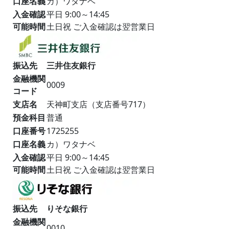
口座名義
カ）ワタナベ
入金確認
平日 9:00～14:45
可能時間
土日祝 ご入金確認は翌営業日
振込先
三井住友銀行
金融機関
0009
コード
支店名
天神町支店（支店番号717）
預金科目
普通
口座番号
1725255
口座名義
カ）ワタナベ
入金確認
平日 9:00～14:45
可能時間
土日祝 ご入金確認は翌営業日
振込先
りそな銀行
金融機関
0010