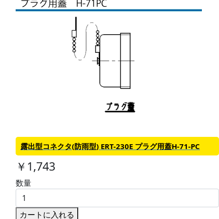
露出型コネクタ(防雨型) ERT-230E プラグ用蓋H-71-PC
￥1,743
数量
カートに入れる