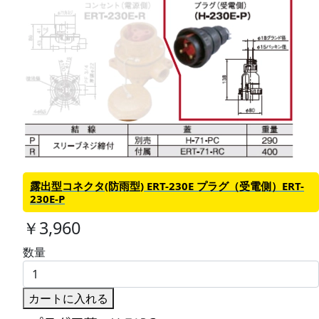
露出型コネクタ(防雨型) ERT-230E プラグ（受電側）ERT-
230E-P
￥3,960
数量
カートに入れる