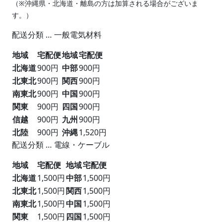
（※沖縄県・北海道・離島の方は加算される場合がございま
す。）
配送分類 … 一般電気材料
地域
宅配便
地域
宅配便
北海道
900円
中部
900円
北東北
900円
関西
900円
南東北
900円
中国
900円
関東
900円
四国
900円
信越
900円
九州
900円
北陸
900円
沖縄
1,520円
配送分類 … 電線・ケーブル
地域
宅配便
地域
宅配便
北海道
1,500円
中部
1,500円
北東北
1,500円
関西
1,500円
南東北
1,500円
中国
1,500円
関東
1,500円
四国
1,500円