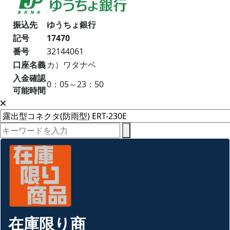
振込先
ゆうちょ銀行
記号
17470
番号
32144061
口座名義
カ）ワタナベ
入金確認
0：05～23：50
可能時間
在庫限り商