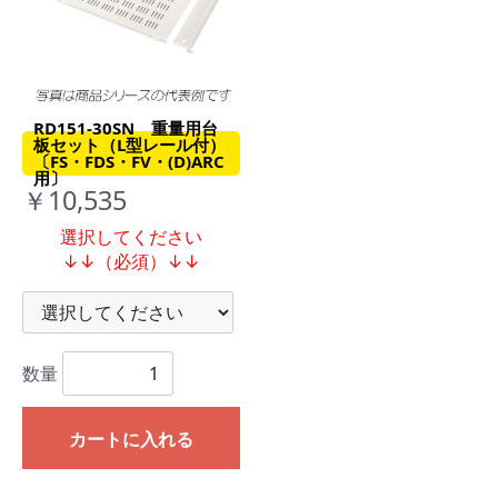
RD151-30SN 重量用台
板セット（L型レール付）
〔FS・FDS・FV・(D)ARC
用〕
￥10,535
選択してください
↓↓（必須）↓↓
数量
カートに入れる