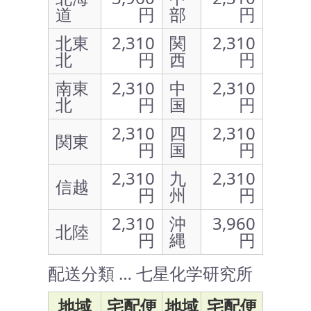
道
円
部
円
北東
2,310
関
2,310
北
円
西
円
南東
2,310
中
2,310
北
円
国
円
2,310
四
2,310
関東
円
国
円
2,310
九
2,310
信越
円
州
円
2,310
沖
3,960
北陸
円
縄
円
配送分類 … 七星化学研究所
地域
宅配便
地域
宅配便