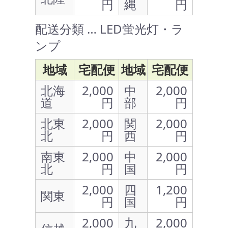
円
縄
円
配送分類 … LED蛍光灯・ラ
ンプ
地域
宅配便
地域
宅配便
北海
2,000
中
2,000
道
円
部
円
北東
2,000
関
2,000
北
円
西
円
南東
2,000
中
2,000
北
円
国
円
2,000
四
1,200
関東
円
国
円
2,000
九
2,000