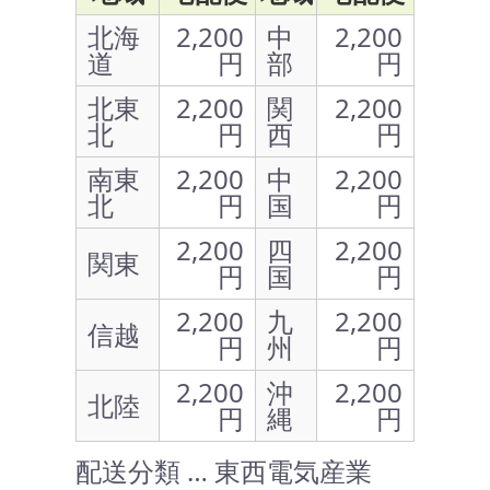
北海
2,200
中
2,200
道
円
部
円
北東
2,200
関
2,200
北
円
西
円
南東
2,200
中
2,200
北
円
国
円
2,200
四
2,200
関東
円
国
円
2,200
九
2,200
信越
円
州
円
2,200
沖
2,200
北陸
円
縄
円
配送分類 … 東西電気産業