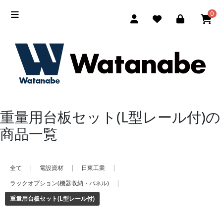
0
重量用台板セット(L型レール付)の
商品一覧
全て
|
電設資材
|
日東工業
|
ラックオプション(機器収納・パネル)
|
重量用台板セット(L型レール付)