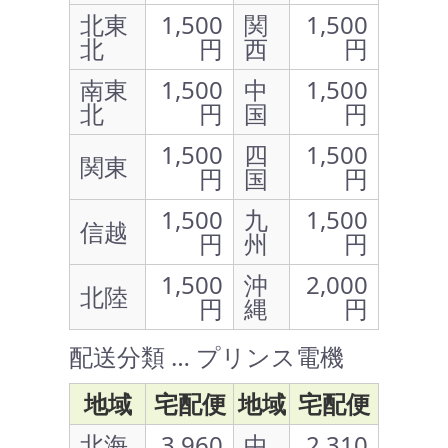
北東
1,500
関
1,500
北
円
西
円
南東
1,500
中
1,500
北
円
国
円
1,500
四
1,500
関東
円
国
円
1,500
九
1,500
信越
円
州
円
1,500
沖
2,000
北陸
円
縄
円
配送分類 … プリンス電機
地域
宅配便
地域
宅配便
北海
3,960
中
2,310