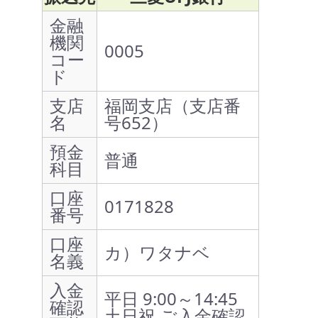
金融
機関
0005
コー
ド
支店
福岡支店（支店番
名
号652）
預金
普通
科目
口座
0171828
番号
口座
カ）ワタナベ
名義
入金
平日 9:00～14:45
確認
土日祝 ご入金確認