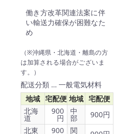
働き方改革関連法案に伴
い輸送力確保が困難なた
め
（※沖縄県・北海道・離島の方
は加算される場合がございま
す。）
配送分類 … 一般電気材料
地域
宅配便
地域
宅配便
北海
900
中
900円
道
円
部
北東
900
関
900円