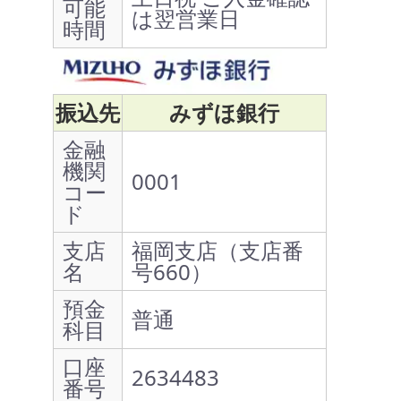
可能
は翌営業日
時間
振込先
みずほ銀行
金融
機関
0001
コー
ド
支店
福岡支店（支店番
名
号660）
預金
普通
科目
口座
2634483
番号