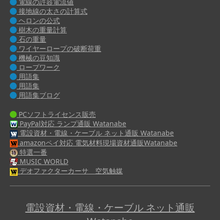
電線の許容電流値
接地線の太さの計算式
ヘロンの公式
樹木の重量計算
石の重量
ワイヤーロープの破断荷重
機械の豆知識
ロープワーク
用語集
用語集
用語集ブログ
PCソフトライセンス販売
PayPal対応 ランプ通販 Watanabe
電設資材・電線・ケーブル ネット通販 Watanabe
amazonペイ対応 電気材料現場資材通販Watanabe
特選一番
MUSIC WORLD
デオファクターカーサ 空気触媒
電設資材・電線・ケーブル ネット通販