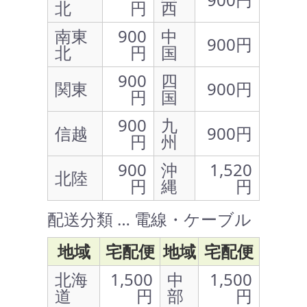
北
円
西
南東
900
中
900円
北
円
国
900
四
関東
900円
円
国
900
九
信越
900円
円
州
900
沖
1,520
北陸
円
縄
円
配送分類 … 電線・ケーブル
地域
宅配便
地域
宅配便
北海
1,500
中
1,500
道
円
部
円