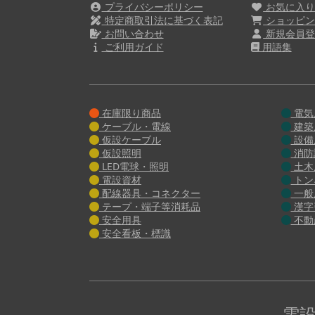
プライバシーポリシー
お気に入
特定商取引法に基づく表記
ショッピン
お問い合わせ
新規会員登
ご利用ガイド
用語集
在庫限り商品
電気
ケーブル・電線
建築
仮設ケーブル
設備
仮設照明
消防
LED電球・照明
土木
電設資材
トン
配線器具・コネクター
一般
テープ・端子等消耗品
漢字
安全用具
不動
安全看板・標識
電設