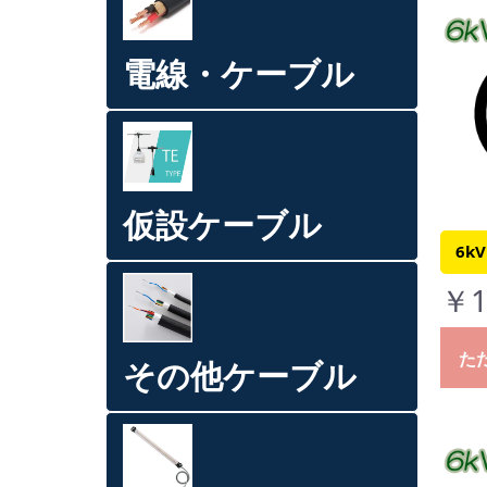
電線・ケーブル
仮設ケーブル
6kV
￥1
た
その他ケーブル