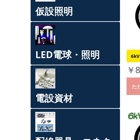
仮設照明
LED電球・照明
6kV
￥8
た
電設資材