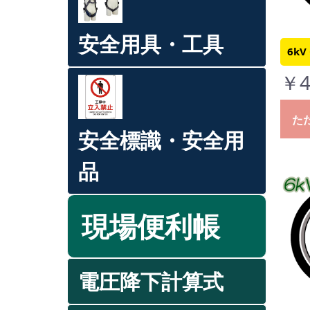
安全用具・工具
6kV
￥4
た
安全標識・安全用
品
現場便利帳
電圧降下計算式