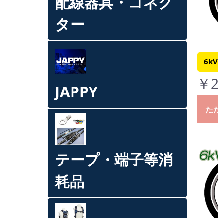
配線器具・コネク
ター
6kV
￥2
JAPPY
た
テープ・端子等消
耗品