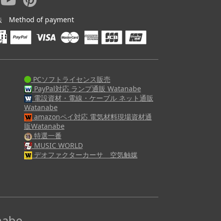
ethod of payment
PCソフトライセンス販売
PayPal対応 ランプ通販 Watanabe
電設資材・電線・ケーブル ネット通販
Watanabe
amazonペイ対応 電気材料現場資材通
販Watanabe
特選一番
MUSIC WORLD
デオファクターカーサ 空気触媒
abe