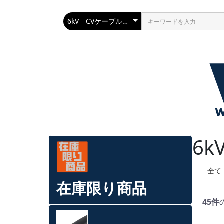
6
全て
在庫限り商品
45件