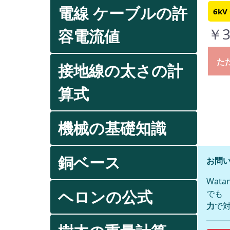
電線 ケーブルの許
6kV
￥3
容電流値
た
接地線の太さの計
算式
機械の基礎知識
銅ベース
お問い
Wat
ヘロンの公式
でも
力
で対