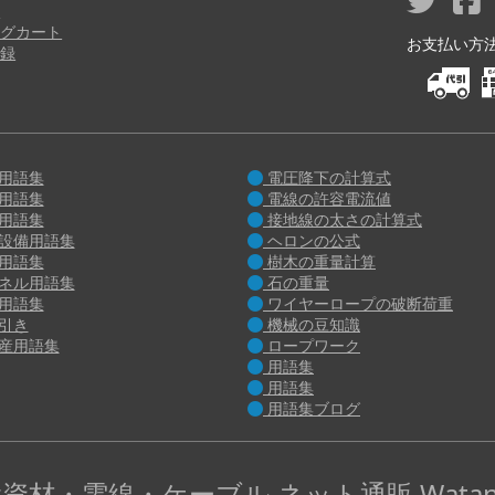
り
グカート
お支払い方法 M
録
用語集
電圧降下の計算式
用語集
電線の許容電流値
用語集
接地線の太さの計算式
設備用語集
ヘロンの公式
用語集
樹木の重量計算
ネル用語集
石の重量
用語集
ワイヤーロープの破断荷重
引き
機械の豆知識
産用語集
ロープワーク
用語集
用語集
用語集ブログ
資材・電線・ケーブル ネット通販 Watan