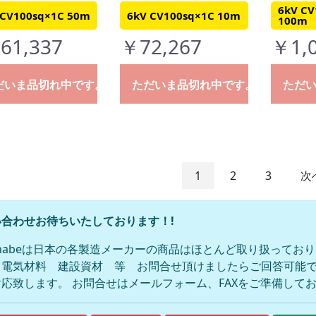
6kV CV
 CV100sq×1C 50m
6kV CV100sq×1C 10m
100m
61,337
￥72,267
￥1,0
だいま品切れ中です。
ただいま品切れ中です。
ただ
1
2
3
次
合わせお待ちいたしております！!
anabeは日本の各製造メーカーの商品はほとんど取り扱ってお
 電気材料 建設資材 等 お問合せ頂けましたらご回答可能で
応致します。 お問合せはメールフォーム、FAXをご準備して