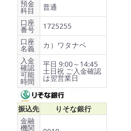
預金
普通
科目
口座
1725255
番号
口座
カ）ワタナベ
名義
入金
平日 9:00～14:45
確認
土日祝 ご入金確認
可能
は翌営業日
時間
振込先
りそな銀行
金融
機関