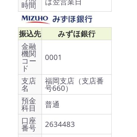
は翌営業日
時間
振込先
みずほ銀行
金融
機関
0001
コー
ド
支店
福岡支店（支店番
名
号660）
預金
普通
科目
口座
2634483
番号