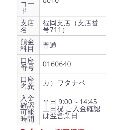
0010
コー
ド
支店
福岡支店（支店番
名
号711）
預金
普通
科目
口座
0160640
番号
口座
カ）ワタナベ
名義
入金
平日 9:00～14:45
確認
土日祝 ご入金確認
可能
は翌営業日
時間