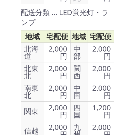
配送分類 … LED蛍光灯・ラ
ンプ
地域
宅配便
地域
宅配便
北海
2,000
中
2,000
道
円
部
円
北東
2,000
関
2,000
北
円
西
円
南東
2,000
中
2,000
北
円
国
円
2,000
四
1,200
関東
円
国
円
2,000
九
2,000
信越
円
州
円