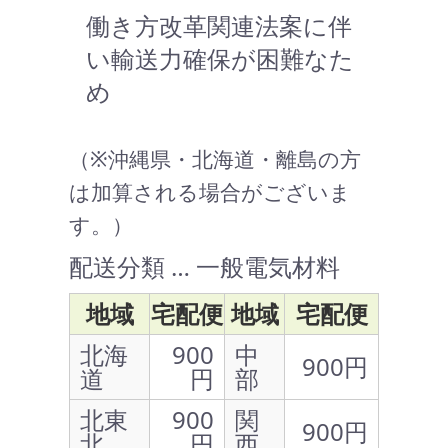
働き方改革関連法案に伴
い輸送力確保が困難なた
め
（※沖縄県・北海道・離島の方
は加算される場合がございま
す。）
配送分類 … 一般電気材料
地域
宅配便
地域
宅配便
北海
900
中
900円
道
円
部
北東
900
関
900円
北
円
西