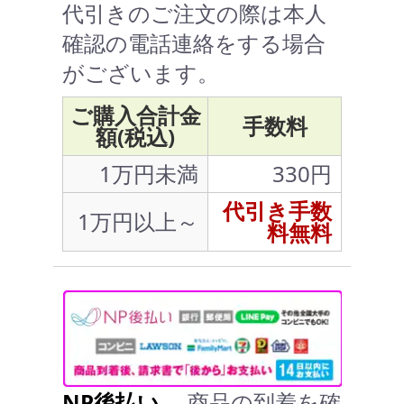
代引きのご注文の際は本人
確認の電話連絡をする場合
がございます。
ご購入合計金
手数料
額(税込)
1万円未満
330円
代引き手数
1万円以上～
料無料
NP後払い
… 商品の到着を確