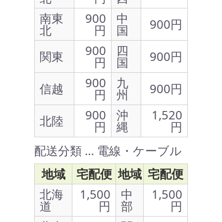
南東
900
中
900円
北
円
国
900
四
関東
900円
円
国
900
九
信越
900円
円
州
900
沖
1,520
北陸
円
縄
円
配送分類 … 電線・ケーブル
地域
宅配便
地域
宅配便
北海
1,500
中
1,500
道
円
部
円