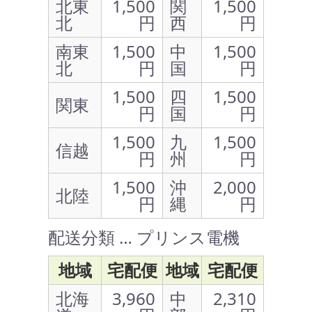
北東
1,500
関
1,500
北
円
西
円
南東
1,500
中
1,500
北
円
国
円
1,500
四
1,500
関東
円
国
円
1,500
九
1,500
信越
円
州
円
1,500
沖
2,000
北陸
円
縄
円
配送分類 … プリンス電機
地域
宅配便
地域
宅配便
北海
3,960
中
2,310