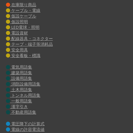
在庫限り商品
ケーブル・電線
仮設ケーブル
仮設照明
LED電球・照明
電設資材
配線器具・コネクター
テープ・端子等消耗品
安全用具
安全看板・標識
電気用語集
建築用語集
設備用語集
消防設備用語集
土木用語集
トンネル用語集
一般用語集
漢字引き
不動産用語集
電圧降下の計算式
電線の許容電流値