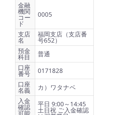
金融
機関
0005
コー
ド
支店
福岡支店（支店番
名
号652）
預金
普通
科目
口座
0171828
番号
口座
カ）ワタナベ
名義
入金
平日 9:00～14:45
確認
土日祝 ご入金確認
可能