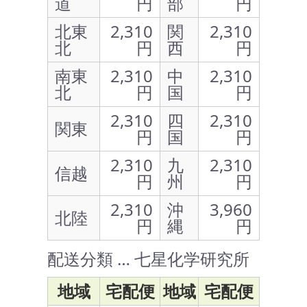
道
円
部
円
北東
2,310
関
2,310
北
円
西
円
南東
2,310
中
2,310
北
円
国
円
2,310
四
2,310
関東
円
国
円
2,310
九
2,310
信越
円
州
円
2,310
沖
3,960
北陸
円
縄
円
配送分類 … 七星化学研究所
地域
宅配便
地域
宅配便