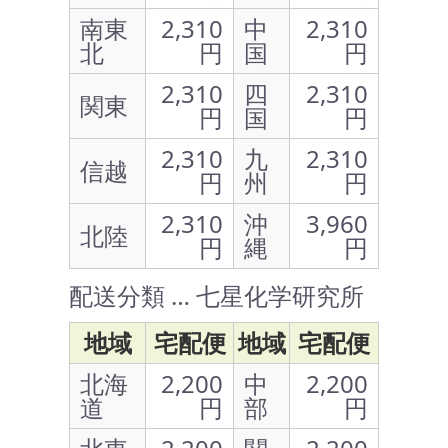
南東
2,310
中
2,310
北
円
国
円
2,310
四
2,310
関東
円
国
円
2,310
九
2,310
信越
円
州
円
2,310
沖
3,960
北陸
円
縄
円
配送分類 … 七星化学研究所
地域
宅配便
地域
宅配便
北海
2,200
中
2,200
道
円
部
円