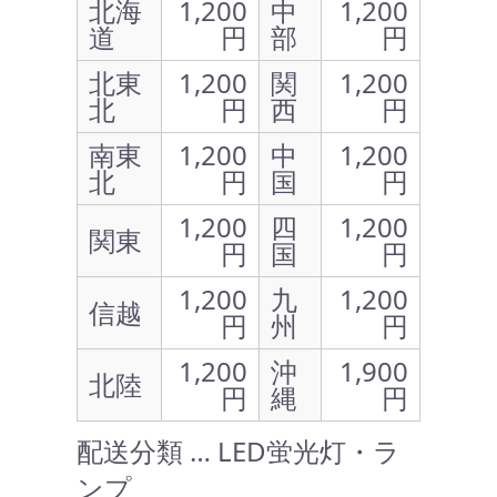
北海
1,200
中
1,200
道
円
部
円
北東
1,200
関
1,200
北
円
西
円
南東
1,200
中
1,200
北
円
国
円
1,200
四
1,200
関東
円
国
円
1,200
九
1,200
信越
円
州
円
1,200
沖
1,900
北陸
円
縄
円
配送分類 … LED蛍光灯・ラ
ンプ