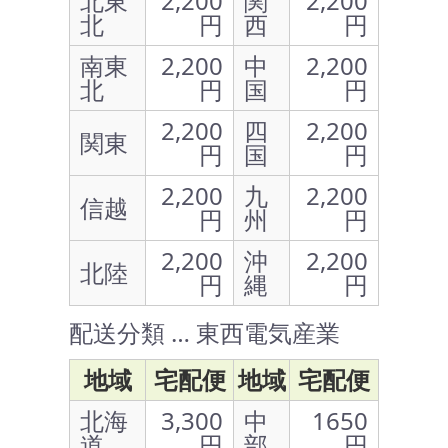
北東
2,200
関
2,200
北
円
西
円
南東
2,200
中
2,200
北
円
国
円
2,200
四
2,200
関東
円
国
円
2,200
九
2,200
信越
円
州
円
2,200
沖
2,200
北陸
円
縄
円
配送分類 … 東西電気産業
地域
宅配便
地域
宅配便
北海
3,300
中
1650
道
円
部
円