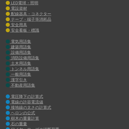
LED電球・照明
電設資材
配線器具・コネクター
テープ・端子等消耗品
安全用具
安全看板・標識
電気用語集
建築用語集
設備用語集
消防設備用語集
土木用語集
トンネル用語集
一般用語集
漢字引き
不動産用語集
電圧降下の計算式
電線の許容電流値
接地線の太さの計算式
ヘロンの公式
樹木の重量計算
石の重量