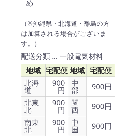
め
（※沖縄県・北海道・離島の方
は加算される場合がございま
す。）
配送分類 … 一般電気材料
地域
宅配便
地域
宅配便
北海
900
中
900円
道
円
部
北東
900
関
900円
北
円
西
南東
900
中
900円
北
円
国