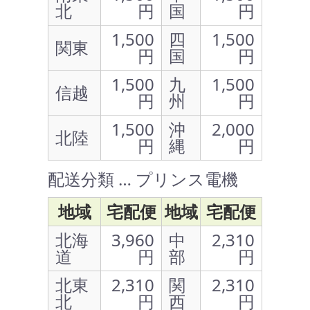
北
円
国
円
1,500
四
1,500
関東
円
国
円
1,500
九
1,500
信越
円
州
円
1,500
沖
2,000
北陸
円
縄
円
配送分類 … プリンス電機
地域
宅配便
地域
宅配便
北海
3,960
中
2,310
道
円
部
円
北東
2,310
関
2,310
北
円
西
円