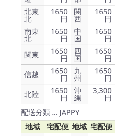
北東
1650
関
1650
北
円
西
円
南東
1650
中
1650
北
円
国
円
1650
四
1650
関東
円
国
円
1650
九
1650
信越
円
州
円
1650
沖
3,300
北陸
円
縄
円
配送分類 … JAPPY
地域
宅配便
地域
宅配便