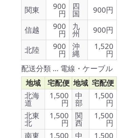
900
四
関東
900円
円
国
900
九
信越
900円
円
州
900
沖
1,520
北陸
円
縄
円
配送分類 … 電線・ケーブル
地域
宅配便
地域
宅配便
北海
1,500
中
1,500
道
円
部
円
北東
1,500
関
1,500
北
円
西
円
南東
1,500
中
1,500