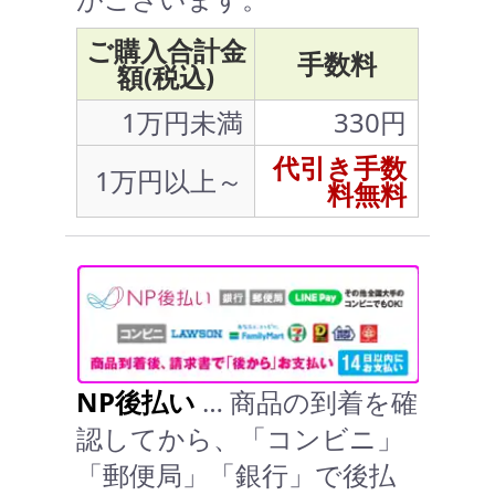
ご購入合計金
手数料
額(税込)
1万円未満
330円
代引き手数
1万円以上～
料無料
NP後払い
… 商品の到着を確
認してから、「コンビニ」
「郵便局」「銀行」で後払