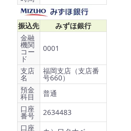
振込先
みずほ銀行
金融
機関
0001
コー
ド
支店
福岡支店（支店番
名
号660）
預金
普通
科目
口座
2634483
番号
口座