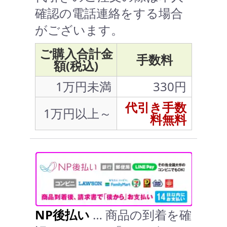
確認の電話連絡をする場合
がございます。
ご購入合計金
手数料
額(税込)
1万円未満
330円
代引き手数
1万円以上～
料無料
NP後払い
… 商品の到着を確