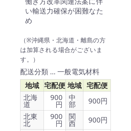
働き方改革関連法案に伴
い輸送力確保が困難なた
め
（※沖縄県・北海道・離島の方
は加算される場合がございま
す。）
配送分類 … 一般電気材料
地域
宅配便
地域
宅配便
北海
900
中
900円
道
円
部
北東
900
関
900円
北
円
西