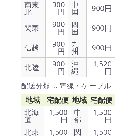
南東
900
中
900円
北
円
国
900
四
関東
900円
円
国
900
九
信越
900円
円
州
900
沖
1,520
北陸
円
縄
円
配送分類 … 電線・ケーブル
地域
宅配便
地域
宅配便
北海
1,500
中
1,500
道
円
部
円
北東
1,500
関
1,500