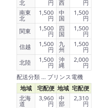
北
円
西
円
南東
1,500
中
1,500
北
円
国
円
1,500
四
1,500
関東
円
国
円
1,500
九
1,500
信越
円
州
円
1,500
沖
2,000
北陸
円
縄
円
配送分類 … プリンス電機
地域
宅配便
地域
宅配便
北海
3,960
中
2,310
道
円
部
円