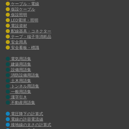
ケーブル・電線
仮設ケーブル
仮設照明
LED電球・照明
電設資材
配線器具・コネクター
テープ・端子等消耗品
安全用具
安全看板・標識
電気用語集
建築用語集
設備用語集
消防設備用語集
土木用語集
トンネル用語集
一般用語集
漢字引き
不動産用語集
電圧降下の計算式
電線の許容電流値
接地線の太さの計算式