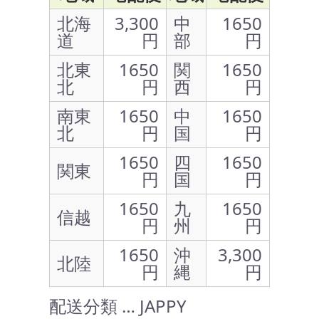
北海
3,300
中
1650
道
円
部
円
北東
1650
関
1650
北
円
西
円
南東
1650
中
1650
北
円
国
円
1650
四
1650
関東
円
国
円
1650
九
1650
信越
円
州
円
1650
沖
3,300
北陸
円
縄
円
配送分類 … JAPPY