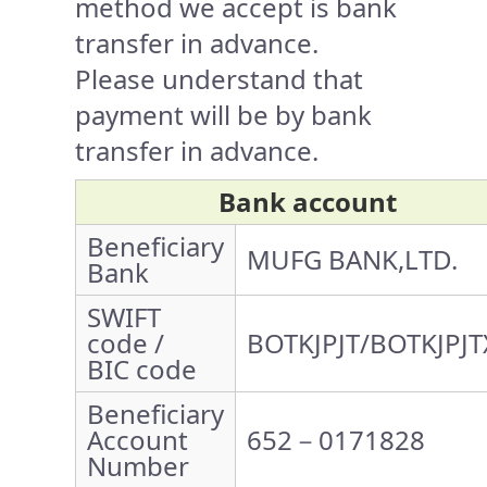
method we accept is bank
transfer in advance.
Please understand that
payment will be by bank
transfer in advance.
Bank account
Beneficiary
MUFG BANK,LTD.
Bank
SWIFT
code /
BOTKJPJT/BOTKJPJT
BIC code
Beneficiary
Account
652－0171828
Number