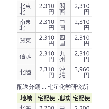
北東
2,310
関
2,310
北
円
西
円
南東
2,310
中
2,310
北
円
国
円
2,310
四
2,310
関東
円
国
円
2,310
九
2,310
信越
円
州
円
2,310
沖
3,960
北陸
円
縄
円
配送分類 … 七星化学研究所
地域
宅配便
地域
宅配便
北海
2,200
中
2,200