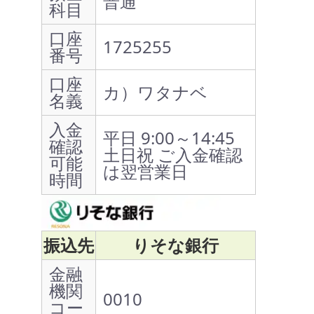
普通
科目
口座
1725255
番号
口座
カ）ワタナベ
名義
入金
平日 9:00～14:45
確認
土日祝 ご入金確認
可能
は翌営業日
時間
振込先
りそな銀行
金融
機関
0010
コー