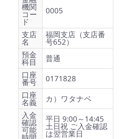
機関
0005
コー
ド
支店
福岡支店（支店番
名
号652）
預金
普通
科目
口座
0171828
番号
口座
カ）ワタナベ
名義
入金
平日 9:00～14:45
確認
土日祝 ご入金確認
可能
は翌営業日
時間