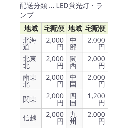
配送分類 … LED蛍光灯・ラ
ンプ
地域
宅配便
地域
宅配便
北海
2,000
中
2,000
道
円
部
円
北東
2,000
関
2,000
北
円
西
円
南東
2,000
中
2,000
北
円
国
円
2,000
四
1,200
関東
円
国
円
2,000
九
2,000
信越
円
州
円