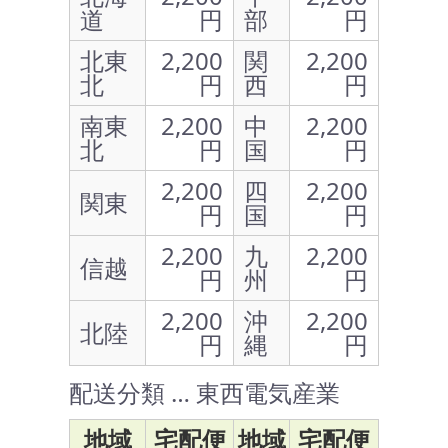
道
円
部
円
北東
2,200
関
2,200
北
円
西
円
南東
2,200
中
2,200
北
円
国
円
2,200
四
2,200
関東
円
国
円
2,200
九
2,200
信越
円
州
円
2,200
沖
2,200
北陸
円
縄
円
配送分類 … 東西電気産業
地域
宅配便
地域
宅配便