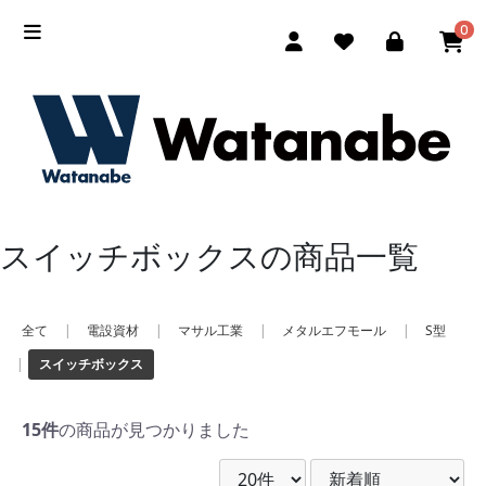
0
スイッチボックスの商品一覧
全て
|
電設資材
|
マサル工業
|
メタルエフモール
|
S型
|
スイッチボックス
15件
の商品が見つかりました