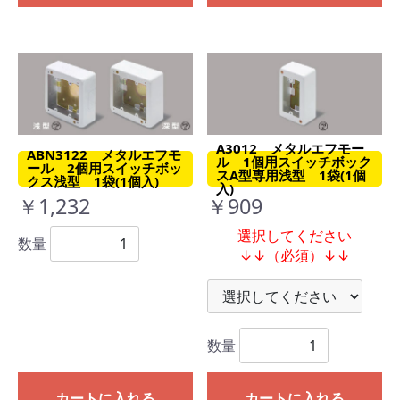
A3012 メタルエフモー
ABN3122 メタルエフモ
ル 1個用スイッチボック
ール 2個用スイッチボッ
スA型専用浅型 1袋(1個
クス浅型 1袋(1個入)
入)
￥1,232
￥909
選択してください
数量
↓↓（必須）↓↓
数量
カートに入れる
カートに入れる