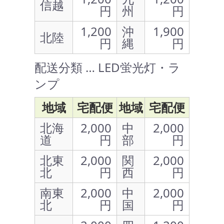
信越
円
州
円
1,200
沖
1,900
北陸
円
縄
円
配送分類 … LED蛍光灯・ラ
ンプ
地域
宅配便
地域
宅配便
北海
2,000
中
2,000
道
円
部
円
北東
2,000
関
2,000
北
円
西
円
南東
2,000
中
2,000
北
円
国
円