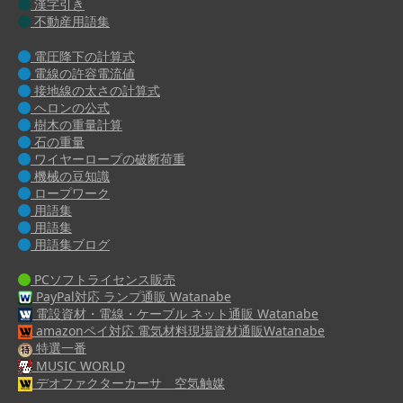
漢字引き
不動産用語集
電圧降下の計算式
電線の許容電流値
接地線の太さの計算式
ヘロンの公式
樹木の重量計算
石の重量
ワイヤーロープの破断荷重
機械の豆知識
ロープワーク
用語集
用語集
用語集ブログ
PCソフトライセンス販売
PayPal対応 ランプ通販 Watanabe
電設資材・電線・ケーブル ネット通販 Watanabe
amazonペイ対応 電気材料現場資材通販Watanabe
特選一番
MUSIC WORLD
デオファクターカーサ 空気触媒