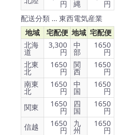
北陸
円
縄
円
配送分類 … 東西電気産業
地域
宅配便
地域
宅配便
北海
3,300
中
1650
道
円
部
円
北東
1650
関
1650
北
円
西
円
南東
1650
中
1650
北
円
国
円
1650
四
1650
関東
円
国
円
1650
九
1650
信越
円
州
円