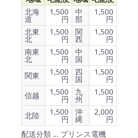
北海
1,500
中
1,500
道
円
部
円
北東
1,500
関
1,500
北
円
西
円
南東
1,500
中
1,500
北
円
国
円
1,500
四
1,500
関東
円
国
円
1,500
九
1,500
信越
円
州
円
1,500
沖
2,000
北陸
円
縄
円
配送分類 … プリンス電機