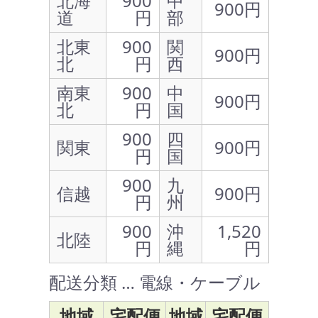
北海
900
中
900円
道
円
部
北東
900
関
900円
北
円
西
南東
900
中
900円
北
円
国
900
四
関東
900円
円
国
900
九
信越
900円
円
州
900
沖
1,520
北陸
円
縄
円
配送分類 … 電線・ケーブル
地域
宅配便
地域
宅配便