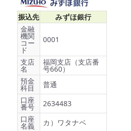
振込先
みずほ銀行
金融
機関
0001
コー
ド
支店
福岡支店（支店番
名
号660）
預金
普通
科目
口座
2634483
番号
口座
カ）ワタナベ
名義