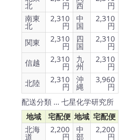
北
円
西
円
南東
2,310
中
2,310
北
円
国
円
2,310
四
2,310
関東
円
国
円
2,310
九
2,310
信越
円
州
円
2,310
沖
3,960
北陸
円
縄
円
配送分類 … 七星化学研究所
地域
宅配便
地域
宅配便
北海
2,200
中
2,200
道
円
部
円