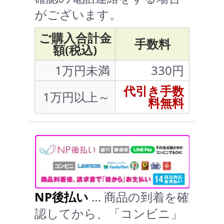
がございます。
ご購入合計金
手数料
額(税込)
1万円未満
330円
代引き手数
1万円以上～
料無料
NP後払い
… 商品の到着を確
認してから、「コンビニ」