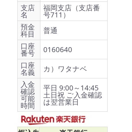
支店
福岡支店（支店番
名
号711）
預金
普通
科目
口座
0160640
番号
口座
カ）ワタナベ
名義
入金
平日 9:00～14:45
確認
土日祝 ご入金確認
可能
は翌営業日
時間