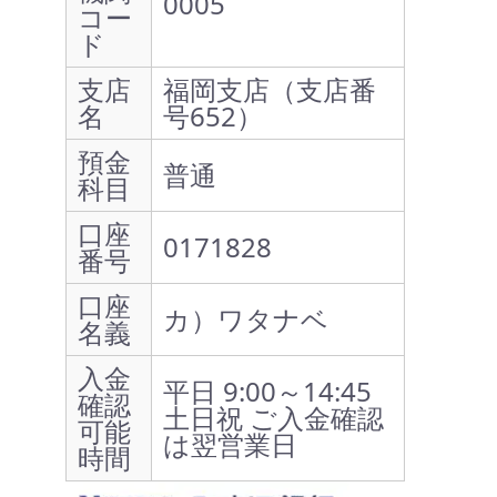
0005
コー
ド
支店
福岡支店（支店番
名
号652）
預金
普通
科目
口座
0171828
番号
口座
カ）ワタナベ
名義
入金
平日 9:00～14:45
確認
土日祝 ご入金確認
可能
は翌営業日
時間