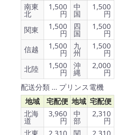
南東
1,500
中
1,500
北
円
国
円
1,500
四
1,500
関東
円
国
円
1,500
九
1,500
信越
円
州
円
1,500
沖
2,000
北陸
円
縄
円
配送分類 … プリンス電機
地域
宅配便
地域
宅配便
北海
3,960
中
2,310
道
円
部
円
北東
2,310
関
2,310