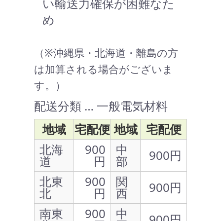
い輸送力確保が困難なた
め
（※沖縄県・北海道・離島の方
は加算される場合がございま
す。）
配送分類 … 一般電気材料
地域
宅配便
地域
宅配便
北海
900
中
900円
道
円
部
北東
900
関
900円
北
円
西
南東
900
中
900円