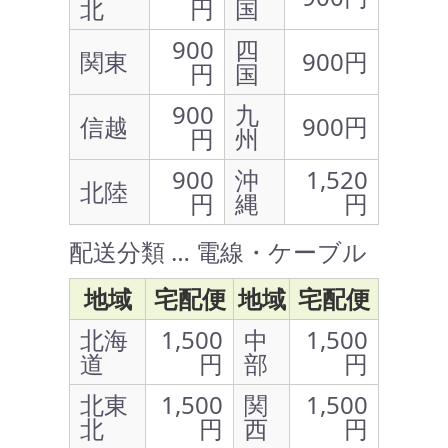
北
円
国
900
四
関東
900円
円
国
900
九
信越
900円
円
州
900
沖
1,520
北陸
円
縄
円
配送分類 … 電線・ケーブル
地域
宅配便
地域
宅配便
北海
1,500
中
1,500
道
円
部
円
北東
1,500
関
1,500
北
円
西
円