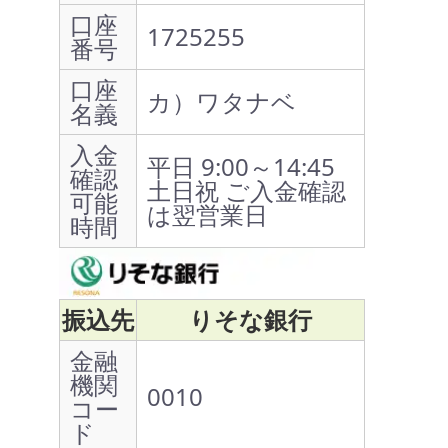
口座
1725255
番号
口座
カ）ワタナベ
名義
入金
平日 9:00～14:45
確認
土日祝 ご入金確認
可能
は翌営業日
時間
振込先
りそな銀行
金融
機関
0010
コー
ド