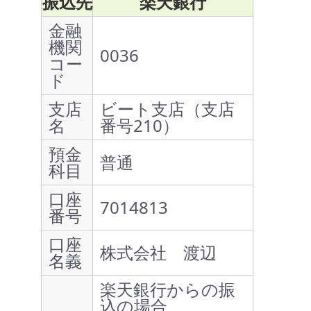
振込先
楽天銀行
金融
機関
0036
コー
ド
支店
ビート支店（支店
名
番号210）
預金
普通
科目
口座
7014813
番号
口座
株式会社 渡辺
名義
楽天銀行からの振
込の場合