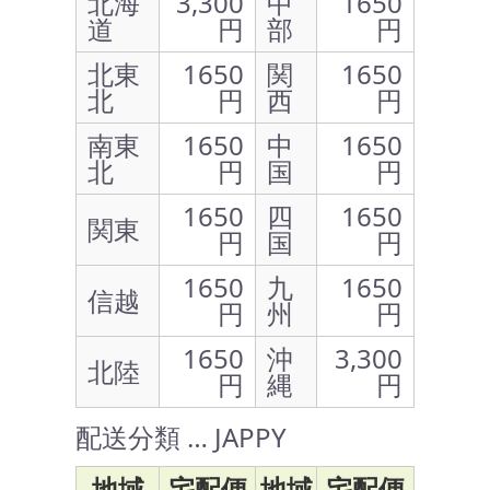
北海
3,300
中
1650
道
円
部
円
北東
1650
関
1650
北
円
西
円
南東
1650
中
1650
北
円
国
円
1650
四
1650
関東
円
国
円
1650
九
1650
信越
円
州
円
1650
沖
3,300
北陸
円
縄
円
配送分類 … JAPPY
地域
宅配便
地域
宅配便