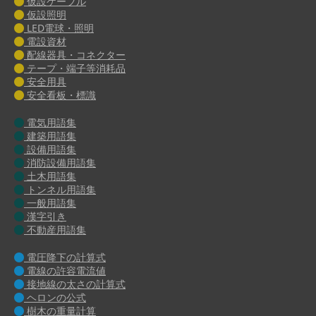
仮設ケーブル
仮設照明
LED電球・照明
電設資材
配線器具・コネクター
テープ・端子等消耗品
安全用具
安全看板・標識
電気用語集
建築用語集
設備用語集
消防設備用語集
土木用語集
トンネル用語集
一般用語集
漢字引き
不動産用語集
電圧降下の計算式
電線の許容電流値
接地線の太さの計算式
ヘロンの公式
樹木の重量計算