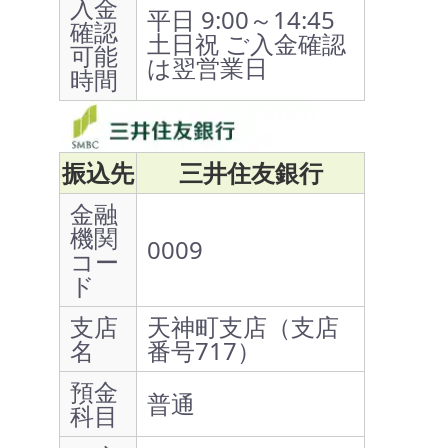
入金
平日 9:00～14:45
確認
土日祝 ご入金確認
可能
は翌営業日
時間
振込先
三井住友銀行
金融
機関
0009
コー
ド
支店
天神町支店（支店
名
番号717）
預金
普通
科目