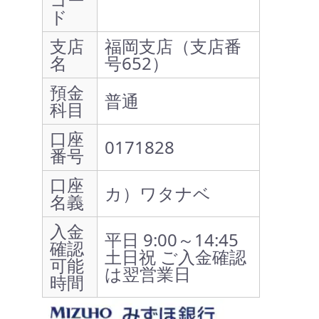
ド
支店
福岡支店（支店番
名
号652）
預金
普通
科目
口座
0171828
番号
口座
カ）ワタナベ
名義
入金
平日 9:00～14:45
確認
土日祝 ご入金確認
可能
は翌営業日
時間