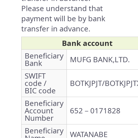
Please understand that
payment will be by bank
transfer in advance.
Bank account
Beneficiary
MUFG BANK,LTD.
Bank
SWIFT
code /
BOTKJPJT/BOTKJPJT
BIC code
Beneficiary
Account
652－0171828
Number
Beneficiary
WATANABE
Name