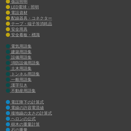
仮設照明
LED電球・照明
電設資材
配線器具・コネクター
テープ・端子等消耗品
安全用具
安全看板・標識
電気用語集
建築用語集
設備用語集
消防設備用語集
土木用語集
トンネル用語集
一般用語集
漢字引き
不動産用語集
電圧降下の計算式
電線の許容電流値
接地線の太さの計算式
ヘロンの公式
樹木の重量計算
石の重量