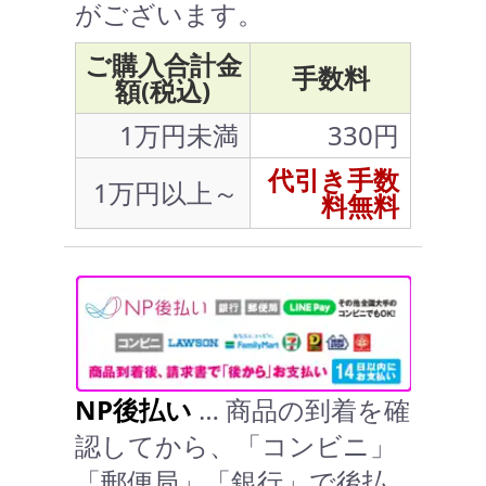
がございます。
ご購入合計金
手数料
額(税込)
1万円未満
330円
代引き手数
1万円以上～
料無料
NP後払い
… 商品の到着を確
認してから、「コンビニ」
「郵便局」「銀行」で後払