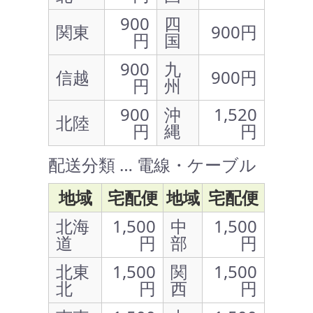
900
四
関東
900円
円
国
900
九
信越
900円
円
州
900
沖
1,520
北陸
円
縄
円
配送分類 … 電線・ケーブル
地域
宅配便
地域
宅配便
北海
1,500
中
1,500
道
円
部
円
北東
1,500
関
1,500
北
円
西
円