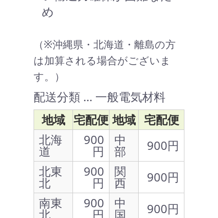
め
（※沖縄県・北海道・離島の方
は加算される場合がございま
す。）
配送分類 … 一般電気材料
地域
宅配便
地域
宅配便
北海
900
中
900円
道
円
部
北東
900
関
900円
北
円
西
南東
900
中
900円
北
円
国