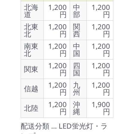
北海
1,200
中
1,200
道
円
部
円
北東
1,200
関
1,200
北
円
西
円
南東
1,200
中
1,200
北
円
国
円
1,200
四
1,200
関東
円
国
円
1,200
九
1,200
信越
円
州
円
1,200
沖
1,900
北陸
円
縄
円
配送分類 … LED蛍光灯・ラ