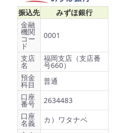
振込先
みずほ銀行
金融
機関
0001
コー
ド
支店
福岡支店（支店番
名
号660）
預金
普通
科目
口座
2634483
番号
口座
カ）ワタナベ
名義