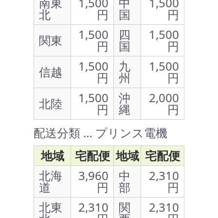
南東
1,500
中
1,500
北
円
国
円
1,500
四
1,500
関東
円
国
円
1,500
九
1,500
信越
円
州
円
1,500
沖
2,000
北陸
円
縄
円
配送分類 … プリンス電機
地域
宅配便
地域
宅配便
北海
3,960
中
2,310
道
円
部
円
北東
2,310
関
2,310