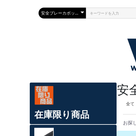
安
全て
在庫限り商品
お探