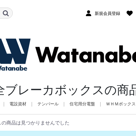
新規会員登録
全ブレーカボックスの商
|
電設資材
|
テンパール
|
住宅用分電盤
|
ＷＨＭボックス
しの商品は見つかりませんでした