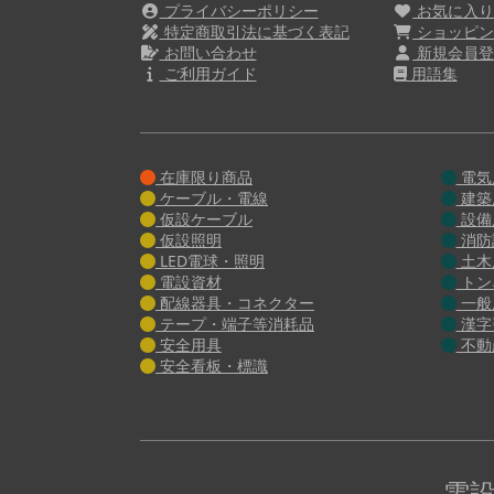
プライバシーポリシー
お気に入
特定商取引法に基づく表記
ショッピン
お問い合わせ
新規会員登
ご利用ガイド
用語集
在庫限り商品
電気
ケーブル・電線
建築
仮設ケーブル
設備
仮設照明
消防
LED電球・照明
土木
電設資材
トン
配線器具・コネクター
一般
テープ・端子等消耗品
漢字
安全用具
不動
安全看板・標識
電設