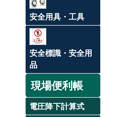
安全用具・工具
安全標識・安全用
品
現場便利帳
電圧降下計算式