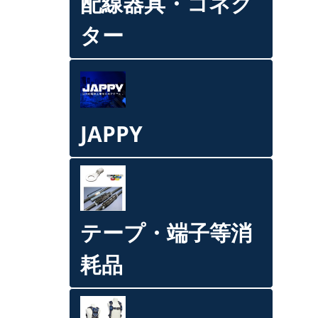
配線器具・コネク
ター
JAPPY
テープ・端子等消
耗品