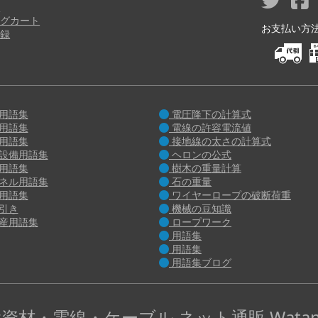
り
グカート
お支払い方法 M
録
用語集
電圧降下の計算式
用語集
電線の許容電流値
用語集
接地線の太さの計算式
設備用語集
ヘロンの公式
用語集
樹木の重量計算
ネル用語集
石の重量
用語集
ワイヤーロープの破断荷重
引き
機械の豆知識
産用語集
ロープワーク
用語集
用語集
用語集ブログ
資材・電線・ケーブル ネット通販 Watan