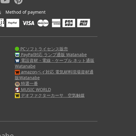
ethod of payment
PCソフトライセンス販売
PayPal対応 ランプ通販 Watanabe
電設資材・電線・ケーブル ネット通販
Watanabe
amazonペイ対応 電気材料現場資材通
販Watanabe
特選一番
MUSIC WORLD
デオファクターカーサ 空気触媒
abe