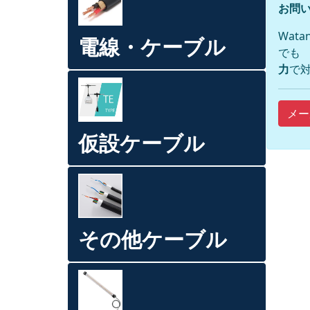
お問い
Wat
電線・ケーブル
でも
力
で対
メー
仮設ケーブル
その他ケーブル