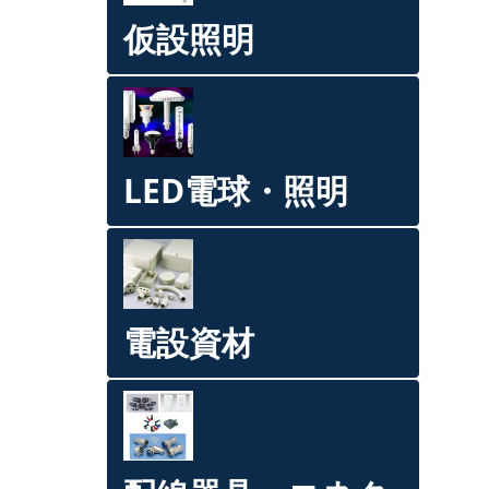
仮設照明
LED電球・照明
電設資材