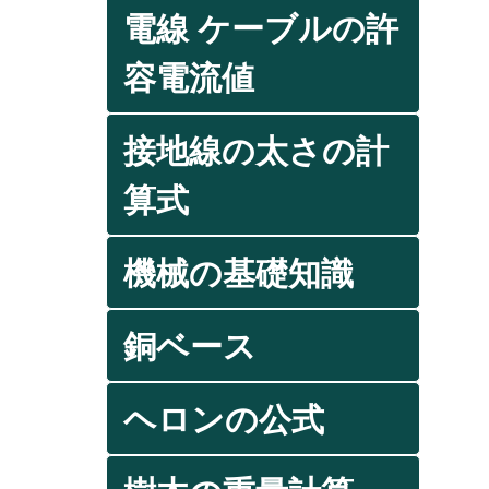
電線 ケーブルの許
容電流値
接地線の太さの計
算式
機械の基礎知識
銅ベース
ヘロンの公式