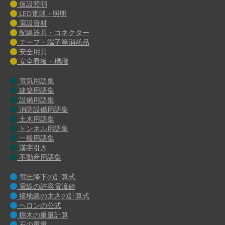
仮設照明
LED電球・照明
電設資材
配線器具・コネクター
テープ・端子等消耗品
安全用具
安全看板・標識
電気用語集
建築用語集
設備用語集
消防設備用語集
土木用語集
トンネル用語集
一般用語集
漢字引き
不動産用語集
電圧降下の計算式
電線の許容電流値
接地線の太さの計算式
ヘロンの公式
樹木の重量計算
石の重量