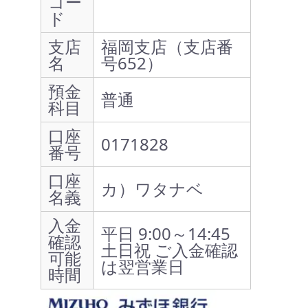
コー
ド
支店
福岡支店（支店番
名
号652）
預金
普通
科目
口座
0171828
番号
口座
カ）ワタナベ
名義
入金
平日 9:00～14:45
確認
土日祝 ご入金確認
可能
は翌営業日
時間