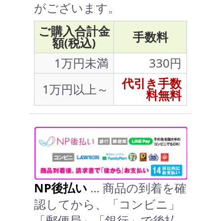
がございます。
ご購入合計金
手数料
額(税込)
1万円未満
330円
代引き手数
1万円以上～
料無料
NP後払い
… 商品の到着を確
認してから、「コンビニ」
「郵便局」「銀行」で後払