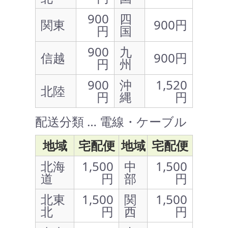
900
四
関東
900円
円
国
900
九
信越
900円
円
州
900
沖
1,520
北陸
円
縄
円
配送分類 … 電線・ケーブル
地域
宅配便
地域
宅配便
北海
1,500
中
1,500
道
円
部
円
北東
1,500
関
1,500
北
円
西
円