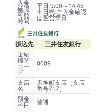
入金
平日 9:00～14:45
確認
土日祝 ご入金確認
可能
は翌営業日
時間
振込先
三井住友銀行
金融
機関
0009
コー
ド
支店
天神町支店（支店
名
番号717）
預金
普通
科目