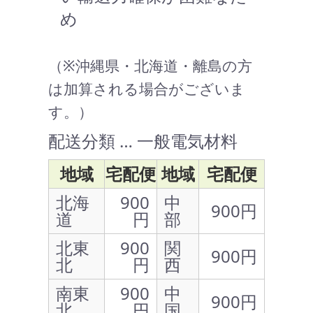
め
（※沖縄県・北海道・離島の方
は加算される場合がございま
す。）
配送分類 … 一般電気材料
地域
宅配便
地域
宅配便
北海
900
中
900円
道
円
部
北東
900
関
900円
北
円
西
南東
900
中
900円
北
円
国