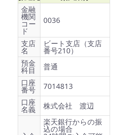
金融
機関
0036
コー
ド
支店
ビート支店（支店
名
番号210）
預金
普通
科目
口座
7014813
番号
口座
株式会社 渡辺
名義
楽天銀行からの振
込の場合