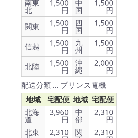
南東
1,500
中
1,500
北
円
国
円
1,500
四
1,500
関東
円
国
円
1,500
九
1,500
信越
円
州
円
1,500
沖
2,000
北陸
円
縄
円
配送分類 … プリンス電機
地域
宅配便
地域
宅配便
北海
3,960
中
2,310
道
円
部
円
北東
2,310
関
2,310