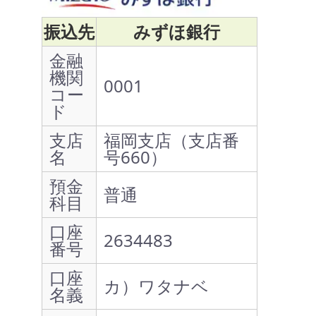
振込先
みずほ銀行
金融
機関
0001
コー
ド
支店
福岡支店（支店番
名
号660）
預金
普通
科目
口座
2634483
番号
口座
カ）ワタナベ
名義