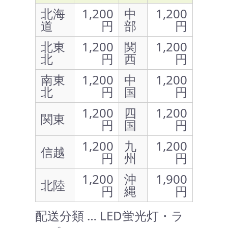
北海
1,200
中
1,200
道
円
部
円
北東
1,200
関
1,200
北
円
西
円
南東
1,200
中
1,200
北
円
国
円
1,200
四
1,200
関東
円
国
円
1,200
九
1,200
信越
円
州
円
1,200
沖
1,900
北陸
円
縄
円
配送分類 … LED蛍光灯・ラ