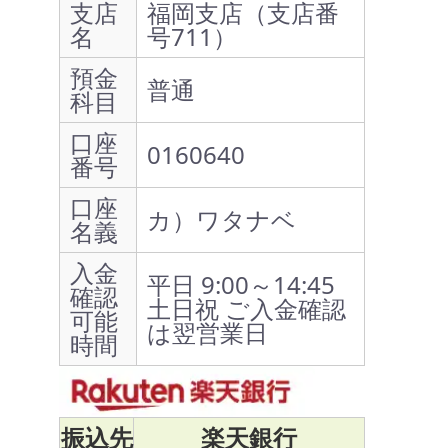
支店
福岡支店（支店番
名
号711）
預金
普通
科目
口座
0160640
番号
口座
カ）ワタナベ
名義
入金
平日 9:00～14:45
確認
土日祝 ご入金確認
可能
は翌営業日
時間
振込先
楽天銀行