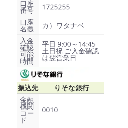
口座
1725255
番号
口座
カ）ワタナベ
名義
入金
平日 9:00～14:45
確認
土日祝 ご入金確認
可能
は翌営業日
時間
振込先
りそな銀行
金融
機関
0010
コー
ド