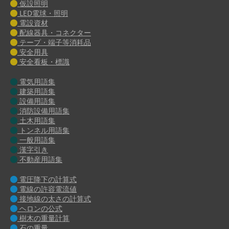
仮設照明
LED電球・照明
電設資材
配線器具・コネクター
テープ・端子等消耗品
安全用具
安全看板・標識
電気用語集
建築用語集
設備用語集
消防設備用語集
土木用語集
トンネル用語集
一般用語集
漢字引き
不動産用語集
電圧降下の計算式
電線の許容電流値
接地線の太さの計算式
ヘロンの公式
樹木の重量計算
石の重量