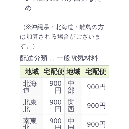
め
（※沖縄県・北海道・離島の方
は加算される場合がございま
す。）
配送分類 … 一般電気材料
地域
宅配便
地域
宅配便
北海
900
中
900円
道
円
部
北東
900
関
900円
北
円
西
南東
900
中
900円
北
円
国