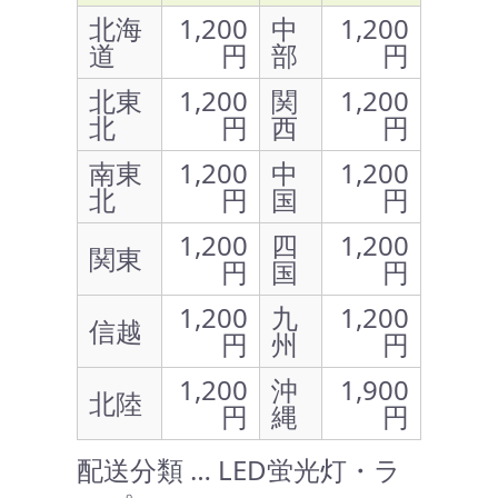
北海
1,200
中
1,200
道
円
部
円
北東
1,200
関
1,200
北
円
西
円
南東
1,200
中
1,200
北
円
国
円
1,200
四
1,200
関東
円
国
円
1,200
九
1,200
信越
円
州
円
1,200
沖
1,900
北陸
円
縄
円
配送分類 … LED蛍光灯・ラ