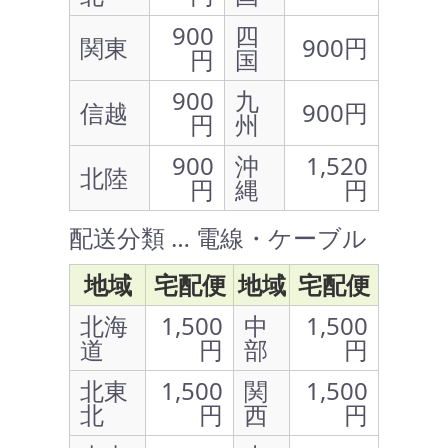
900
四
関東
900円
円
国
900
九
信越
900円
円
州
900
沖
1,520
北陸
円
縄
円
配送分類 … 電線・ケーブル
地域
宅配便
地域
宅配便
北海
1,500
中
1,500
道
円
部
円
北東
1,500
関
1,500
北
円
西
円