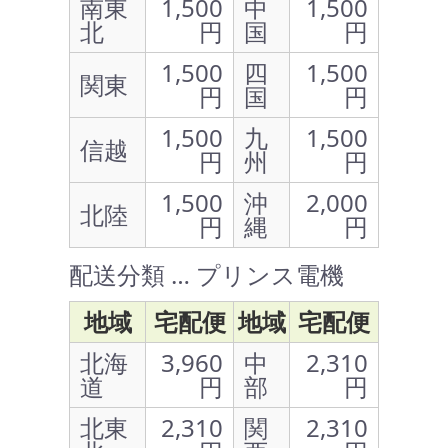
南東
1,500
中
1,500
北
円
国
円
1,500
四
1,500
関東
円
国
円
1,500
九
1,500
信越
円
州
円
1,500
沖
2,000
北陸
円
縄
円
配送分類 … プリンス電機
地域
宅配便
地域
宅配便
北海
3,960
中
2,310
道
円
部
円
北東
2,310
関
2,310