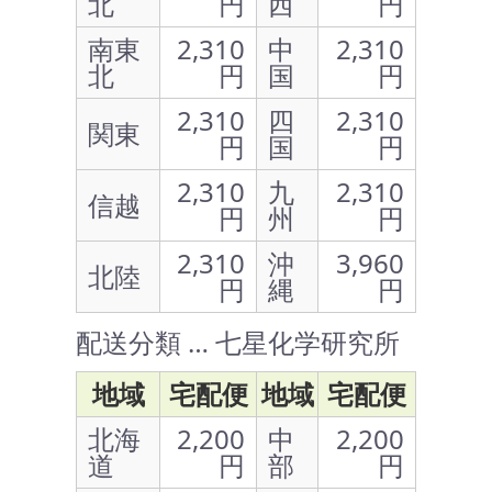
北
円
西
円
南東
2,310
中
2,310
北
円
国
円
2,310
四
2,310
関東
円
国
円
2,310
九
2,310
信越
円
州
円
2,310
沖
3,960
北陸
円
縄
円
配送分類 … 七星化学研究所
地域
宅配便
地域
宅配便
北海
2,200
中
2,200
道
円
部
円