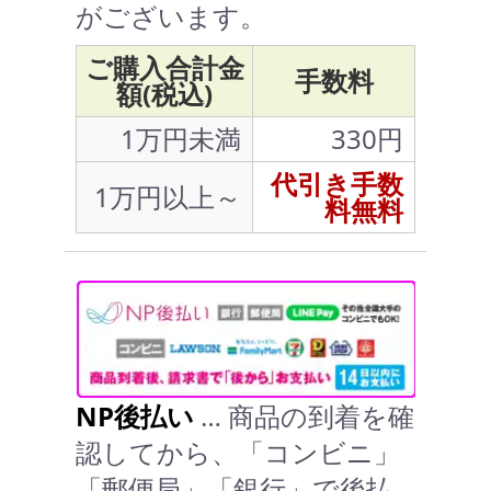
がございます。
ご購入合計金
手数料
額(税込)
1万円未満
330円
代引き手数
1万円以上～
料無料
NP後払い
… 商品の到着を確
認してから、「コンビニ」
「郵便局」「銀行」で後払