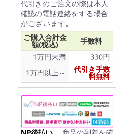
代引きのご注文の際は本人
確認の電話連絡をする場合
がございます。
ご購入合計金
手数料
額(税込)
1万円未満
330円
代引き手数
1万円以上～
料無料
NP後払い
… 商品の到着を確