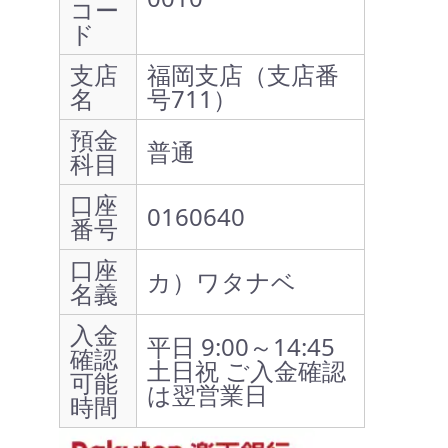
コー
ド
支店
福岡支店（支店番
名
号711）
預金
普通
科目
口座
0160640
番号
口座
カ）ワタナベ
名義
入金
平日 9:00～14:45
確認
土日祝 ご入金確認
可能
は翌営業日
時間