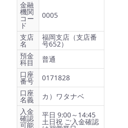
金融
機関
0005
コー
ド
支店
福岡支店（支店番
名
号652）
預金
普通
科目
口座
0171828
番号
口座
カ）ワタナベ
名義
入金
平日 9:00～14:45
確認
土日祝 ご入金確認
可能