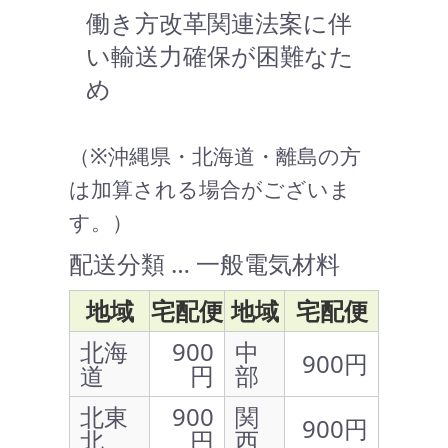
働き方改革関連法案に伴
い輸送力確保が困難なた
め
（※沖縄県・北海道・離島の方
は加算される場合がございま
す。）
配送分類 … 一般電気材料
地域
宅配便
地域
宅配便
北海
900
中
900円
道
円
部
北東
900
関
900円
北
円
西