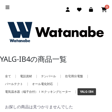
0
YALG-IB4の商品一覧
全て
|
電設資材
|
テンパール
|
住宅用分電盤
|
パールテクト
|
オール電化対応
|
電気温水器（端子台付）ＩＨクッキングヒーター
|
YALG-IB4
お探しの商品は見つかりませんでした