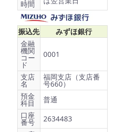
は翌営業日
時間
振込先
みずほ銀行
金融
機関
0001
コー
ド
支店
福岡支店（支店番
名
号660）
預金
普通
科目
口座
2634483
番号