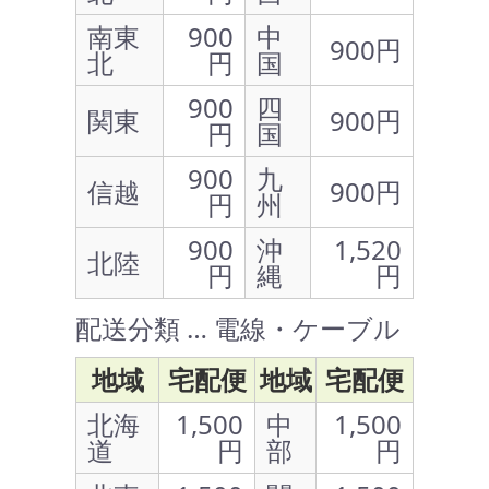
南東
900
中
900円
北
円
国
900
四
関東
900円
円
国
900
九
信越
900円
円
州
900
沖
1,520
北陸
円
縄
円
配送分類 … 電線・ケーブル
地域
宅配便
地域
宅配便
北海
1,500
中
1,500
道
円
部
円