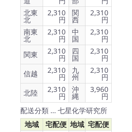
道
円
部
円
北東
2,310
関
2,310
北
円
西
円
南東
2,310
中
2,310
北
円
国
円
2,310
四
2,310
関東
円
国
円
2,310
九
2,310
信越
円
州
円
2,310
沖
3,960
北陸
円
縄
円
配送分類 … 七星化学研究所
地域
宅配便
地域
宅配便