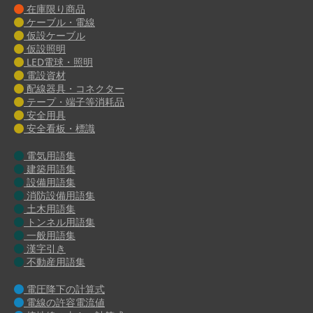
在庫限り商品
ケーブル・電線
仮設ケーブル
仮設照明
LED電球・照明
電設資材
配線器具・コネクター
テープ・端子等消耗品
安全用具
安全看板・標識
電気用語集
建築用語集
設備用語集
消防設備用語集
土木用語集
トンネル用語集
一般用語集
漢字引き
不動産用語集
電圧降下の計算式
電線の許容電流値