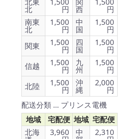
北東
1,500
関
1,500
北
円
西
円
南東
1,500
中
1,500
北
円
国
円
1,500
四
1,500
関東
円
国
円
1,500
九
1,500
信越
円
州
円
1,500
沖
2,000
北陸
円
縄
円
配送分類 … プリンス電機
地域
宅配便
地域
宅配便
北海
3,960
中
2,310