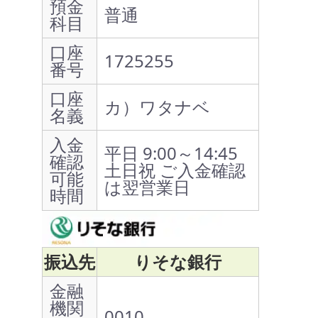
預金
普通
科目
口座
1725255
番号
口座
カ）ワタナベ
名義
入金
平日 9:00～14:45
確認
土日祝 ご入金確認
可能
は翌営業日
時間
振込先
りそな銀行
金融
機関
0010