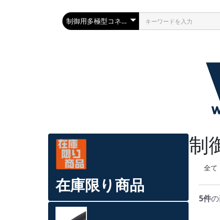
制
全て
在庫限り商品
5件
の