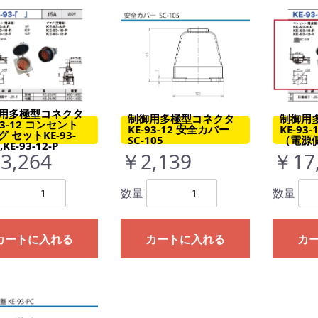
用多極型コネクタ
制御用多極型コネクタ
制御用
93-12 コンセント
KE-93-12 安全カバー
KE-93
 セットKE-93-
SC-105
（電源側）
,KE-93-12-P
3,264
￥2,139
￥17
数量
数量
カートに入れる
カートに入れる
カ