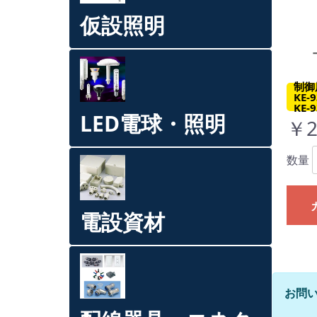
仮設照明
制御
KE-
KE-9
LED電球・照明
￥2
数量
電設資材
お問い