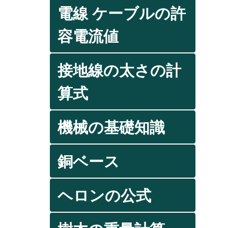
電線 ケーブルの許
容電流値
接地線の太さの計
算式
機械の基礎知識
銅ベース
ヘロンの公式