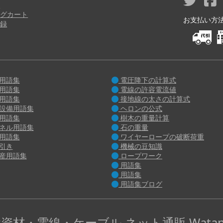
り
グカート
お支払い方法 M
録
用語集
電圧降下の計算式
用語集
電線の許容電流値
用語集
接地線の太さの計算式
設備用語集
ヘロンの公式
用語集
樹木の重量計算
ネル用語集
石の重量
用語集
ワイヤーロープの破断荷重
引き
機械の豆知識
産用語集
ロープワーク
用語集
用語集
用語集ブログ
資材・電線・ケーブル ネット通販 Watan