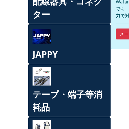
配線器具・コネク
Wat
でも
ター
力
で対
メー
JAPPY
テープ・端子等消
耗品