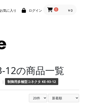
0
￥0
お気に入り
ログイン
3-12の商品一覧
|
制御用多極型コネクタ KE-93-12