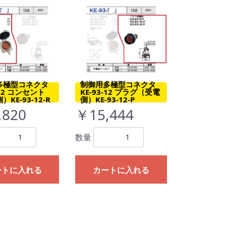
多極型コネクタ
制御用多極型コネクタ
-12 コンセント
KE-93-12 プラグ（受電
KE-93-12-R
側）KE-93-12-P
,820
￥15,444
数量
ートに入れる
カートに入れる