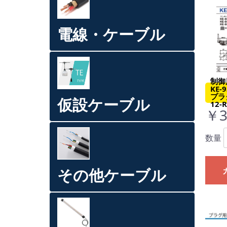
電線・ケーブル
制御
KE-
プラグ
仮設ケーブル
12-R
￥3
数量
その他ケーブル