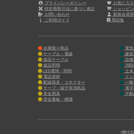
プライバシーポリシー
お気に入
特定商取引法に基づく表記
ショッピン
お問い合わせ
新規会員登
ご利用ガイド
用語集
在庫限り商品
電気
ケーブル・電線
建築
仮設ケーブル
設備
仮設照明
消防
LED電球・照明
土木
電設資材
トン
配線器具・コネクター
一般
テープ・端子等消耗品
漢字
安全用具
不動
安全看板・標識
電設