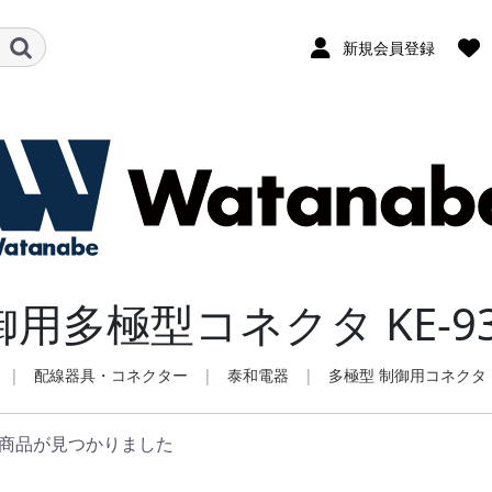
新規会員登録
御用多極型コネクタ KE-9
|
配線器具・コネクター
|
泰和電器
|
多極型 制御用コネクタ
商品が見つかりました