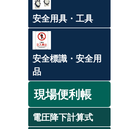
安全用具・工具
安全標識・安全用
品
現場便利帳
電圧降下計算式