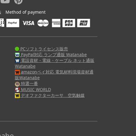
ethod of payment
PCソフトライセンス販売
PayPal対応 ランプ通販 Watanabe
電設資材・電線・ケーブル ネット通販
Watanabe
amazonペイ対応 電気材料現場資材通
販Watanabe
特選一番
MUSIC WORLD
デオファクターカーサ 空気触媒
abe