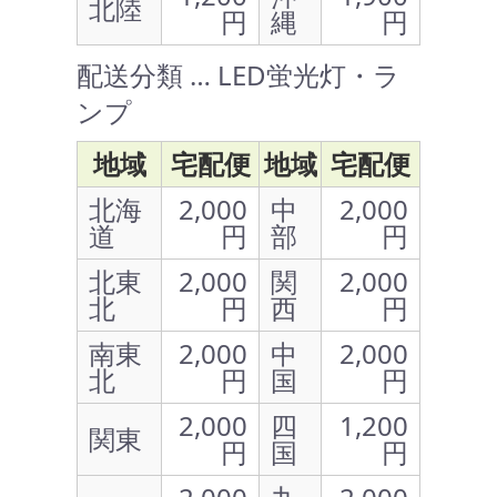
北陸
円
縄
円
配送分類 … LED蛍光灯・ラ
ンプ
地域
宅配便
地域
宅配便
北海
2,000
中
2,000
道
円
部
円
北東
2,000
関
2,000
北
円
西
円
南東
2,000
中
2,000
北
円
国
円
2,000
四
1,200
関東
円
国
円