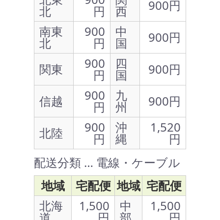
900円
北
円
西
南東
900
中
900円
北
円
国
900
四
関東
900円
円
国
900
九
信越
900円
円
州
900
沖
1,520
北陸
円
縄
円
配送分類 … 電線・ケーブル
地域
宅配便
地域
宅配便
北海
1,500
中
1,500
道
円
部
円