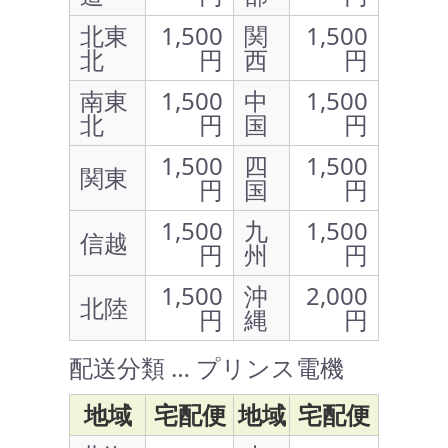
北東
1,500
関
1,500
北
円
西
円
南東
1,500
中
1,500
北
円
国
円
1,500
四
1,500
関東
円
国
円
1,500
九
1,500
信越
円
州
円
1,500
沖
2,000
北陸
円
縄
円
配送分類 … プリンス電機
地域
宅配便
地域
宅配便