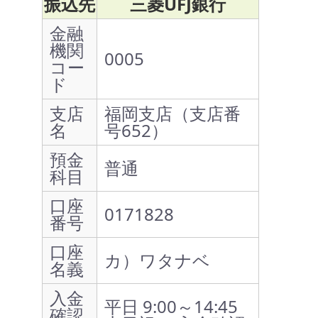
振込先
三菱UFJ銀行
金融
機関
0005
コー
ド
支店
福岡支店（支店番
名
号652）
預金
普通
科目
口座
0171828
番号
口座
カ）ワタナベ
名義
入金
平日 9:00～14:45
確認