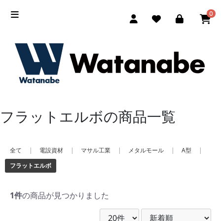
0
フラットエルボの商品一覧
全て
|
電設資材
|
マサル工業
|
メタルモール
|
A型
|
フラットエルボ
1件
の商品が見つかりました