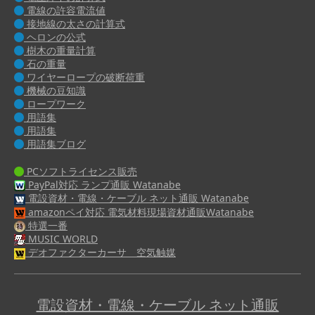
電線の許容電流値
接地線の太さの計算式
ヘロンの公式
樹木の重量計算
石の重量
ワイヤーロープの破断荷重
機械の豆知識
ロープワーク
用語集
用語集
用語集ブログ
PCソフトライセンス販売
PayPal対応 ランプ通販 Watanabe
電設資材・電線・ケーブル ネット通販 Watanabe
amazonペイ対応 電気材料現場資材通販Watanabe
特選一番
MUSIC WORLD
デオファクターカーサ 空気触媒
電設資材・電線・ケーブル ネット通販