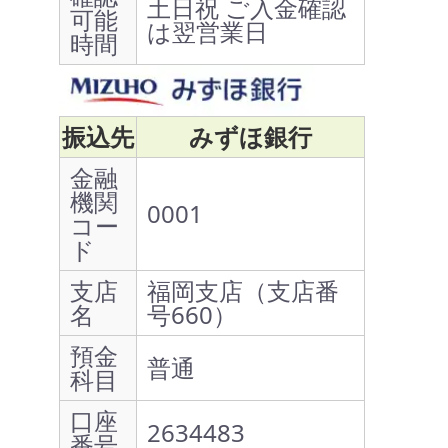
土日祝 ご入金確認
可能
は翌営業日
時間
振込先
みずほ銀行
金融
機関
0001
コー
ド
支店
福岡支店（支店番
名
号660）
預金
普通
科目
口座
2634483
番号