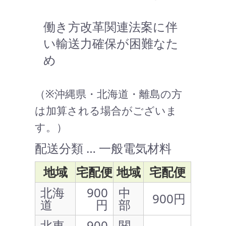
働き方改革関連法案に伴
い輸送力確保が困難なた
め
（※沖縄県・北海道・離島の方
は加算される場合がございま
す。）
配送分類 … 一般電気材料
地域
宅配便
地域
宅配便
北海
900
中
900円
道
円
部
北東
900
関