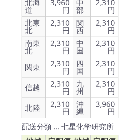
北海
3,960
中
2,310
道
円
部
円
北東
2,310
関
2,310
北
円
西
円
南東
2,310
中
2,310
北
円
国
円
2,310
四
2,310
関東
円
国
円
2,310
九
2,310
信越
円
州
円
2,310
沖
3,960
北陸
円
縄
円
配送分類 … 七星化学研究所