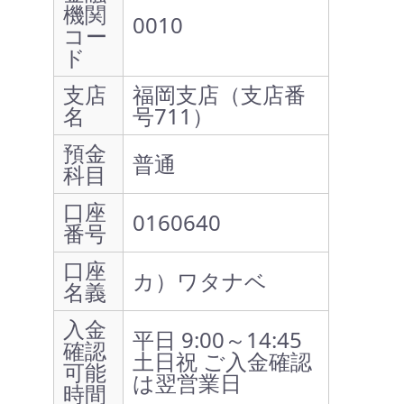
機関
0010
コー
ド
支店
福岡支店（支店番
名
号711）
預金
普通
科目
口座
0160640
番号
口座
カ）ワタナベ
名義
入金
平日 9:00～14:45
確認
土日祝 ご入金確認
可能
は翌営業日
時間