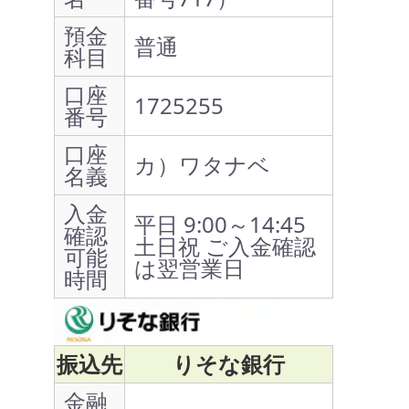
預金
普通
科目
口座
1725255
番号
口座
カ）ワタナベ
名義
入金
平日 9:00～14:45
確認
土日祝 ご入金確認
可能
は翌営業日
時間
振込先
りそな銀行
金融