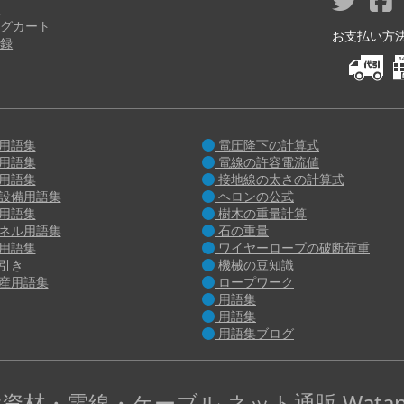
り
グカート
お支払い方法 M
録
用語集
電圧降下の計算式
用語集
電線の許容電流値
用語集
接地線の太さの計算式
設備用語集
ヘロンの公式
用語集
樹木の重量計算
ネル用語集
石の重量
用語集
ワイヤーロープの破断荷重
引き
機械の豆知識
産用語集
ロープワーク
用語集
用語集
用語集ブログ
資材・電線・ケーブル ネット通販 Watan