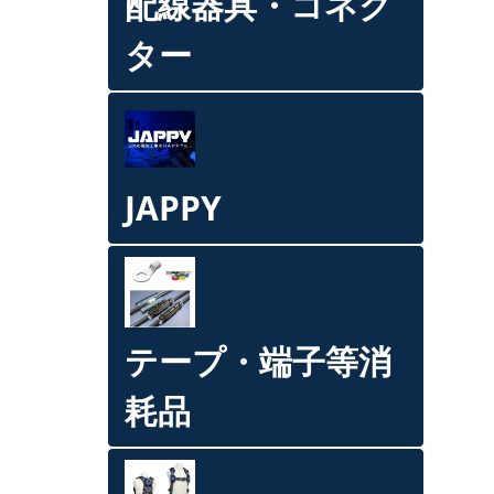
配線器具・コネク
ター
JAPPY
テープ・端子等消
耗品