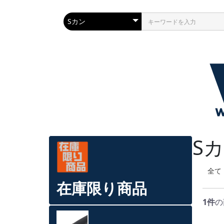
S
全て
在庫限り商品
1件
の