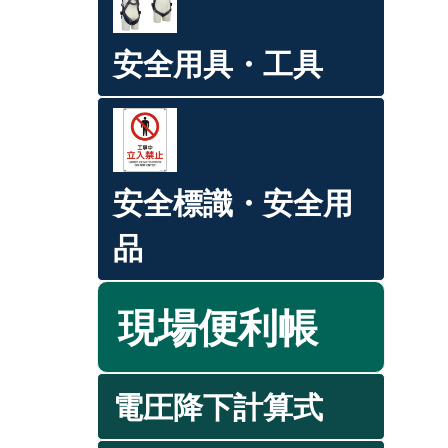
安全用具・工具
安全標識・安全用
品
現場便利帳
電圧降下計算式