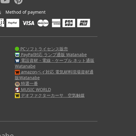
ethod of payment
PCソフトライセンス販売
PayPal対応 ランプ通販 Watanabe
電設資材・電線・ケーブル ネット通販
Watanabe
amazonペイ対応 電気材料現場資材通
販Watanabe
特選一番
MUSIC WORLD
デオファクターカーサ 空気触媒
abe