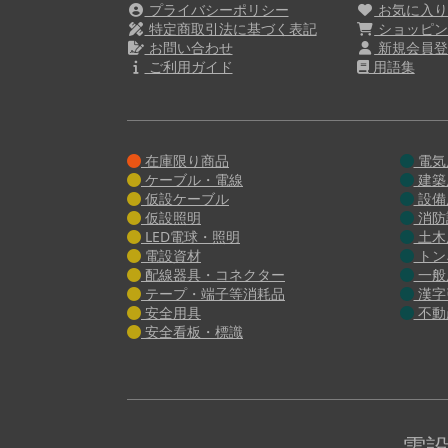
プライバシーポリシー
お気に入
特定商取引法に基づく表記
ショッピン
お問い合わせ
新規会員登
ご利用ガイド
用語集
在庫限り商品
電気
ケーブル・電線
建築
仮設ケーブル
設備
仮設照明
消防
LED電球・照明
土木
電設資材
トン
配線器具・コネクター
一般
テープ・端子等消耗品
漢字
安全用具
不動
安全看板・標識
電設