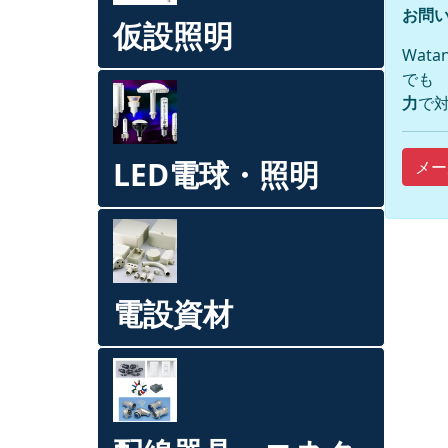
お問い
仮設照明
Wat
でも
力
で対
LED電球・照明
メー
電設資材