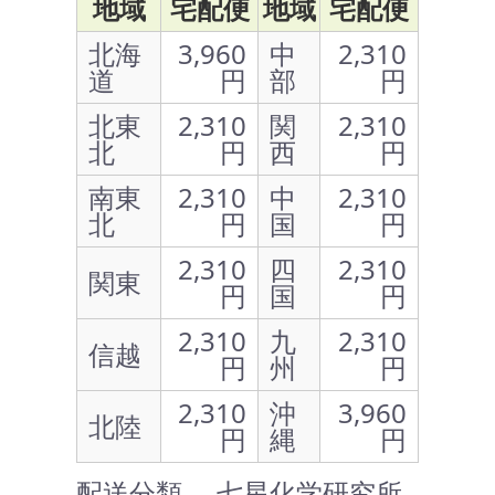
地域
宅配便
地域
宅配便
北海
3,960
中
2,310
道
円
部
円
北東
2,310
関
2,310
北
円
西
円
南東
2,310
中
2,310
北
円
国
円
2,310
四
2,310
関東
円
国
円
2,310
九
2,310
信越
円
州
円
2,310
沖
3,960
北陸
円
縄
円
配送分類 … 七星化学研究所