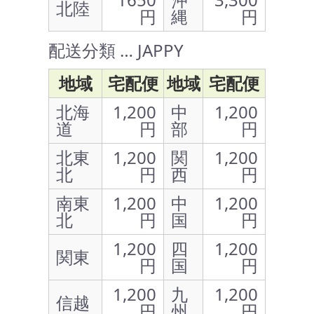
北陸
円
縄
円
配送分類 … JAPPY
地域
宅配便
地域
宅配便
北海
1,200
中
1,200
道
円
部
円
北東
1,200
関
1,200
北
円
西
円
南東
1,200
中
1,200
北
円
国
円
1,200
四
1,200
関東
円
国
円
1,200
九
1,200
信越
円
州
円