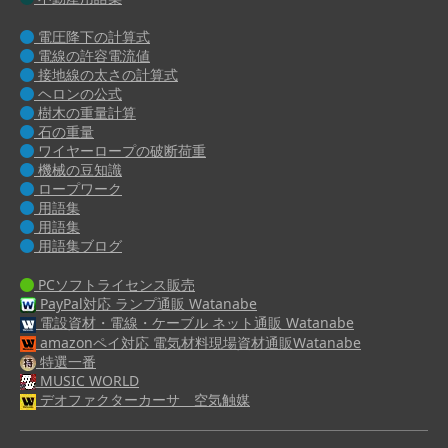
電圧降下の計算式
電線の許容電流値
接地線の太さの計算式
ヘロンの公式
樹木の重量計算
石の重量
ワイヤーロープの破断荷重
機械の豆知識
ロープワーク
用語集
用語集
用語集ブログ
PCソフトライセンス販売
PayPal対応 ランプ通販 Watanabe
電設資材・電線・ケーブル ネット通販 Watanabe
amazonペイ対応 電気材料現場資材通販Watanabe
特選一番
MUSIC WORLD
デオファクターカーサ 空気触媒