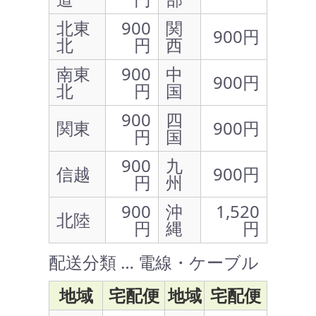
北東
900
関
900円
北
円
西
南東
900
中
900円
北
円
国
900
四
関東
900円
円
国
900
九
信越
900円
円
州
900
沖
1,520
北陸
円
縄
円
配送分類 … 電線・ケーブル
地域
宅配便
地域
宅配便