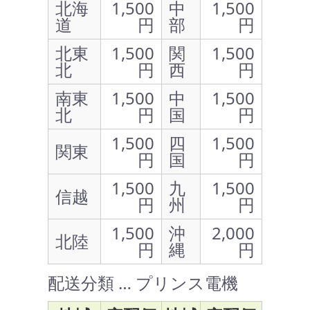
北海
1,500
中
1,500
道
円
部
円
北東
1,500
関
1,500
北
円
西
円
南東
1,500
中
1,500
北
円
国
円
1,500
四
1,500
関東
円
国
円
1,500
九
1,500
信越
円
州
円
1,500
沖
2,000
北陸
円
縄
円
配送分類 … プリンス電機