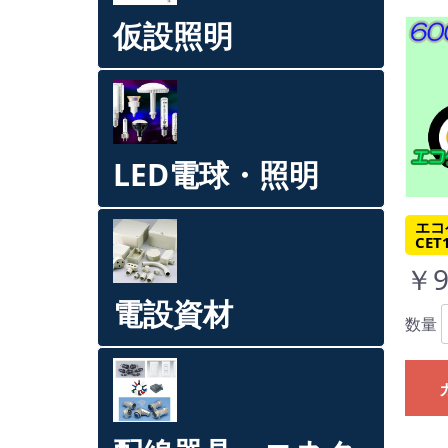
仮設照明
LED電球・照明
エコ
CET
￥9
電設資材
数量