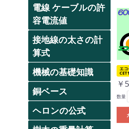
電線 ケーブルの許
容電流値
接地線の太さの計
算式
エコ
機械の基礎知識
CET
￥5
銅ベース
数量
ヘロンの公式