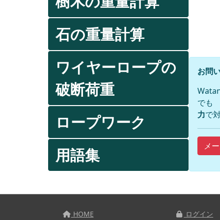
樹木の重量計算
石の重量計算
ワイヤーロープの
お問い
破断荷重
Wat
でも
力
で対
ロープワーク
メー
用語集
HOME
ログイン