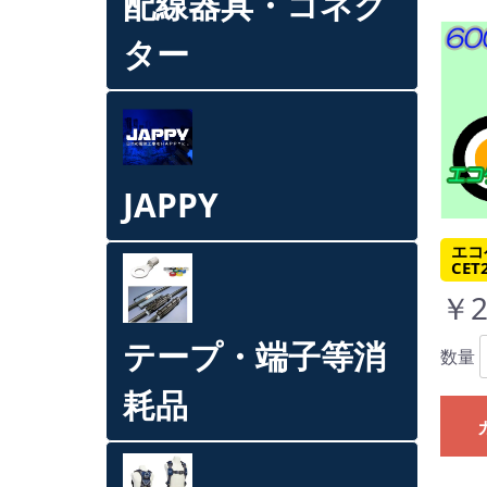
配線器具・コネク
ター
JAPPY
エコ
CET
￥2
テープ・端子等消
数量
耗品