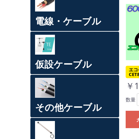
電線・ケーブル
仮設ケーブル
エコ
CET
￥1
数量
その他ケーブル