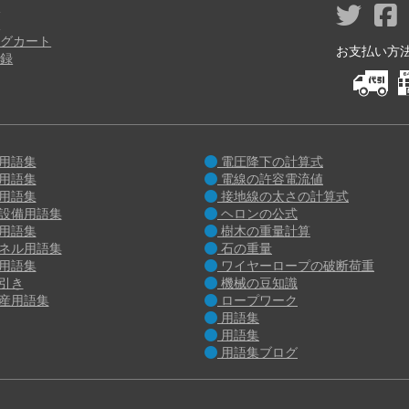
ジ
り
グカート
お支払い方法 M
録
用語集
電圧降下の計算式
用語集
電線の許容電流値
用語集
接地線の太さの計算式
設備用語集
ヘロンの公式
用語集
樹木の重量計算
ネル用語集
石の重量
用語集
ワイヤーロープの破断荷重
引き
機械の豆知識
産用語集
ロープワーク
用語集
用語集
用語集ブログ