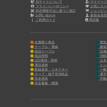
当サイトについて
マイペー
プライバシーポリシー
お気に入
特定商取引法に基づく表記
ショッピン
お問い合わせ
新規会員登
ご利用ガイド
用語集
在庫限り商品
電気
ケーブル・電線
建築
仮設ケーブル
設備
仮設照明
消防
LED電球・照明
土木
電設資材
トン
配線器具・コネクター
一般
テープ・端子等消耗品
漢字
安全用具
不動
安全看板・標識