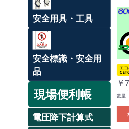
安全用具・工具
安全標識・安全用
エコ
品
CET
￥7
現場便利帳
数量
電圧降下計算式