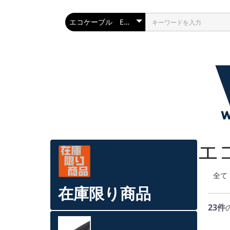
エ
全て
在庫限り商品
23件