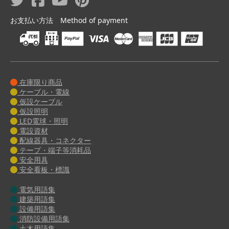
お支払い方法 Method of payment
在庫限り商品
ケーブル・電線
仮設ケーブル
仮設照明
LED電球・照明
電設資材
配線器具・コネクター
テープ・端子等消耗品
安全用具
安全看板・標識
電気用語集
建築用語集
設備用語集
消防設備用語集
土木用語集