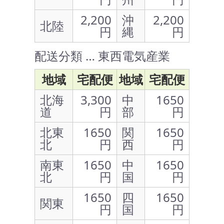
2,200
沖
2,200
北陸
円
縄
円
配送分類 … 東西電気産業
地域
宅配便
地域
宅配便
北海
3,300
中
1650
道
円
部
円
北東
1650
関
1650
北
円
西
円
南東
1650
中
1650
北
円
国
円
1650
四
1650
関東
円
国
円