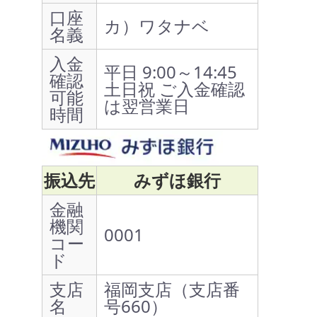
口座
カ）ワタナベ
名義
入金
平日 9:00～14:45
確認
土日祝 ご入金確認
可能
は翌営業日
時間
振込先
みずほ銀行
金融
機関
0001
コー
ド
支店
福岡支店（支店番
名
号660）