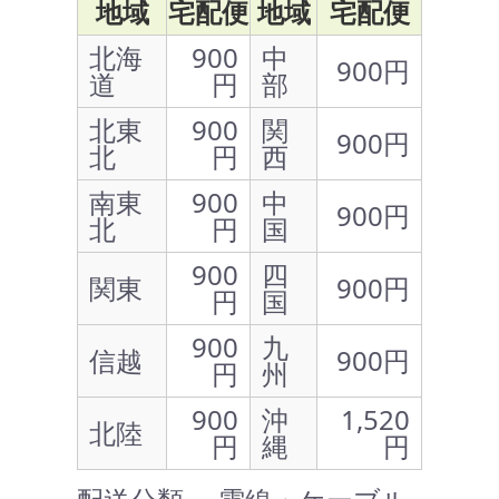
地域
宅配便
地域
宅配便
北海
900
中
900円
道
円
部
北東
900
関
900円
北
円
西
南東
900
中
900円
北
円
国
900
四
関東
900円
円
国
900
九
信越
900円
円
州
900
沖
1,520
北陸
円
縄
円