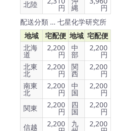
2,310
沖
3,960
北陸
円
縄
円
配送分類 … 七星化学研究所
地域
宅配便
地域
宅配便
北海
2,200
中
2,200
道
円
部
円
北東
2,200
関
2,200
北
円
西
円
南東
2,200
中
2,200
北
円
国
円
2,200
四
2,200
関東
円
国
円
2,200
九
2,200
信越
円
州
円