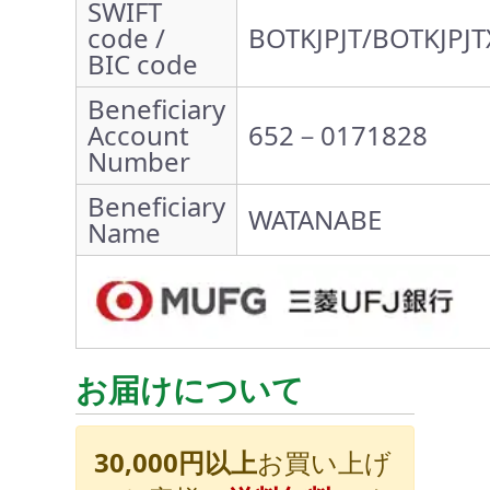
SWIFT
code /
BOTKJPJT/BOTKJPJT
BIC code
Beneficiary
Account
652－0171828
Number
Beneficiary
WATANABE
Name
お届けについて
30,000円以上
お買い上げ