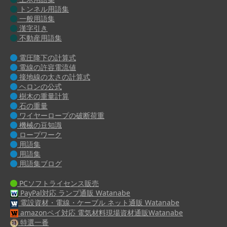
トンネル用語集
一般用語集
漢字引き
不動産用語集
電圧降下の計算式
電線の許容電流値
接地線の太さの計算式
ヘロンの公式
樹木の重量計算
石の重量
ワイヤーロープの破断荷重
機械の豆知識
ロープワーク
用語集
用語集
用語集ブログ
PCソフトライセンス販売
PayPal対応 ランプ通販 Watanabe
電設資材・電線・ケーブル ネット通販 Watanabe
amazonペイ対応 電気材料現場資材通販Watanabe
特選一番