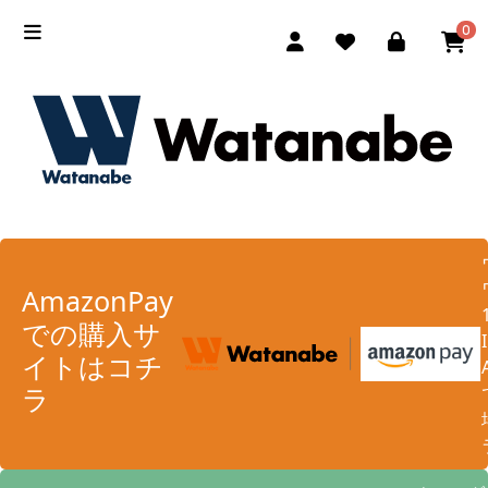
0
AmazonPay
での購入サ
イトはコチ
ラ