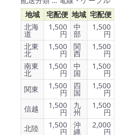
配送分類 … 電線・ケーブル
地域
宅配便
地域
宅配便
北海
1,500
中
1,500
道
円
部
円
北東
1,500
関
1,500
北
円
西
円
南東
1,500
中
1,500
北
円
国
円
1,500
四
1,500
関東
円
国
円
1,500
九
1,500
信越
円
州
円
1,500
沖
2,000
北陸
円
縄
円