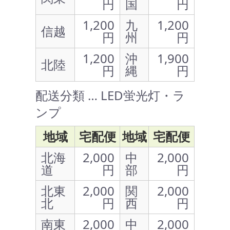
円
国
円
1,200
九
1,200
信越
円
州
円
1,200
沖
1,900
北陸
円
縄
円
配送分類 … LED蛍光灯・ラ
ンプ
地域
宅配便
地域
宅配便
北海
2,000
中
2,000
道
円
部
円
北東
2,000
関
2,000
北
円
西
円
南東
2,000
中
2,000