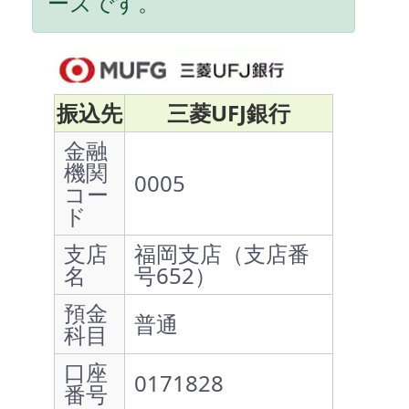
ーズです。
振込先
三菱UFJ銀行
金融
機関
0005
コー
ド
支店
福岡支店（支店番
名
号652）
預金
普通
科目
口座
0171828
番号