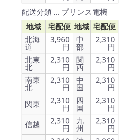
配送分類 … プリンス電機
地域
宅配便
地域
宅配便
北海
3,960
中
2,310
道
円
部
円
北東
2,310
関
2,310
北
円
西
円
南東
2,310
中
2,310
北
円
国
円
2,310
四
2,310
関東
円
国
円
2,310
九
2,310
信越
円
州
円