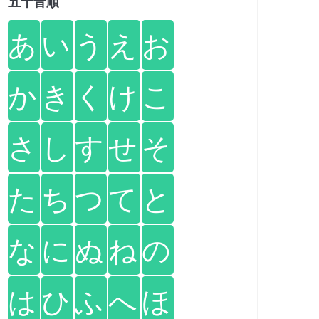
五十音順
あ
い
う
え
お
か
き
く
け
こ
さ
し
す
せ
そ
た
ち
つ
て
と
な
に
ぬ
ね
の
は
ひ
ふ
へ
ほ