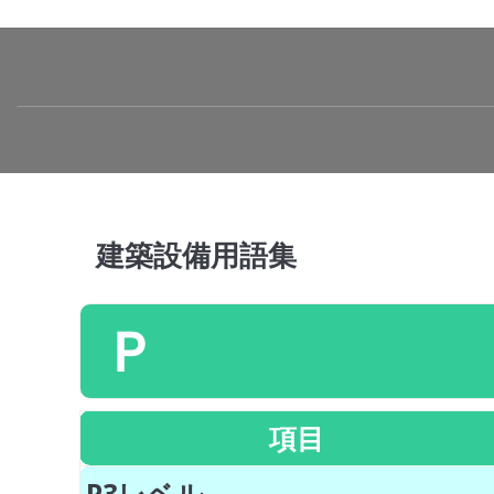
建築設備用語集
Ｐ
項目
P3レベル