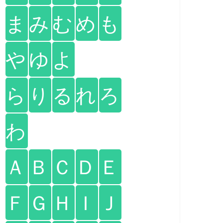
ま
み
む
め
も
や
ゆ
よ
ら
り
る
れ
ろ
わ
Ａ
Ｂ
Ｃ
Ｄ
Ｅ
Ｆ
Ｇ
Ｈ
Ｉ
Ｊ