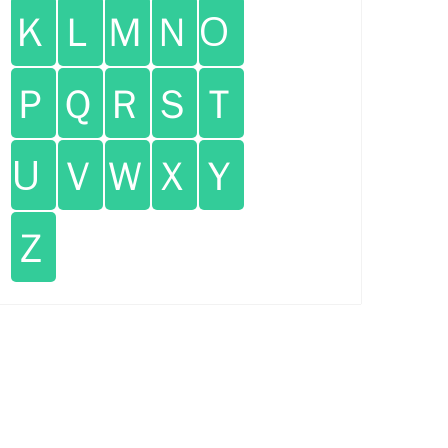
Ｋ
Ｌ
Ｍ
Ｎ
O
Ｐ
Ｑ
Ｒ
Ｓ
Ｔ
U
Ｖ
Ｗ
Ｘ
Ｙ
Ｚ