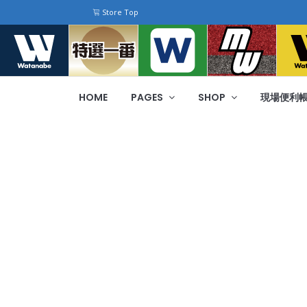
Store Top
HOME
PAGES
SHOP
現場便利