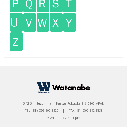
Ｐ
Ｑ
Ｒ
Ｓ
Ｔ
U
Ｖ
Ｗ
Ｘ
Ｙ
Ｚ
5-12-314 Suguminami Kasuga Fukuoka 816-0863 JAPAN
TEL +81-(0)92-592-5522 | FAX +81-(0)92-592-5533
Mon - Fri: 9 am - 5 pm