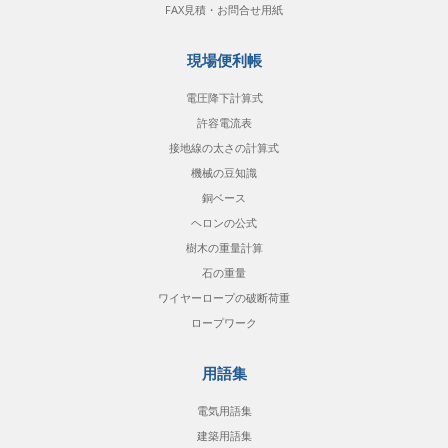
FAX見積・お問合せ用紙
現場便利帳
電圧降下計算式
許容電流表
接地線の太さの計算式
機械の豆知識
銅ベース
ヘロンの公式
樹木の重量計算
石の重量
ワイヤーロープの破断荷重
ロープワーク
用語集
電気用語集
建築用語集