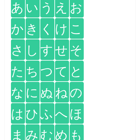
あ
い
う
え
お
か
き
く
け
こ
さ
し
す
せ
そ
た
ち
つ
て
と
な
に
ぬ
ね
の
は
ひ
ふ
へ
ほ
ま
み
む
め
も