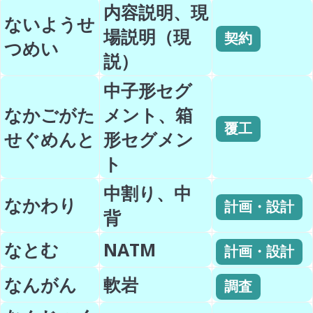
内容説明、現
ないようせ
場説明（現
契約
つめい
説）
中子形セグ
なかごがた
メント、箱
覆工
せぐめんと
形セグメン
ト
中割り、中
なかわり
計画・設計
背
なとむ
NATM
計画・設計
なんがん
軟岩
調査