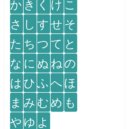
か
き
く
け
こ
さ
し
す
せ
そ
た
ち
つ
て
と
な
に
ぬ
ね
の
は
ひ
ふ
へ
ほ
ま
み
む
め
も
や
ゆ
よ