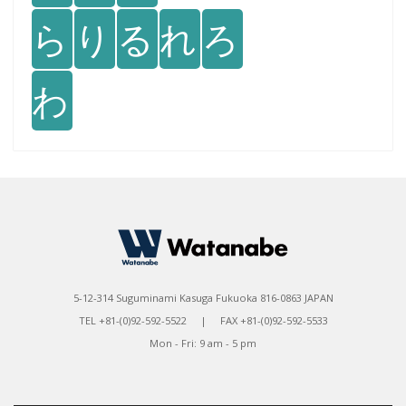
ら
り
る
れ
ろ
わ
5-12-314 Suguminami Kasuga Fukuoka 816-0863 JAPAN
TEL +81-(0)92-592-5522 | FAX +81-(0)92-592-5533
Mon - Fri: 9 am - 5 pm