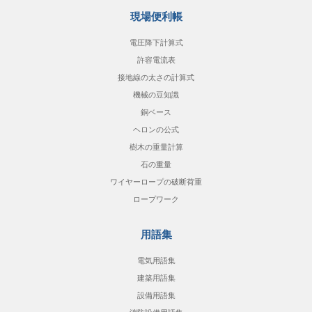
現場便利帳
電圧降下計算式
許容電流表
接地線の太さの計算式
機械の豆知識
銅ベース
ヘロンの公式
樹木の重量計算
石の重量
ワイヤーロープの破断荷重
ロープワーク
用語集
電気用語集
建築用語集
設備用語集