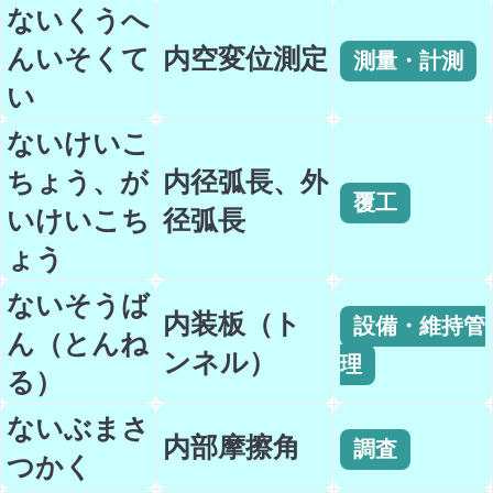
ないくうへ
んいそくて
内空変位測定
測量・計測
い
ないけいこ
ちょう、が
内径弧長、外
覆工
いけいこち
径弧長
ょう
ないそうば
内装板（ト
設備・維持管
ん（とんね
ンネル）
理
る）
ないぶまさ
内部摩擦角
調査
つかく