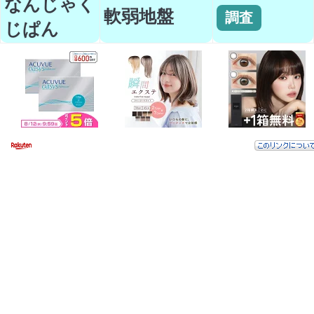
なんじゃく
軟弱地盤
調査
じぱん