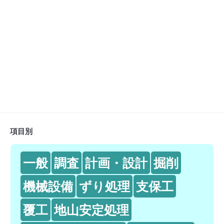
項目別
一般
調査
計画・設計
掘削
機械設備
ずり処理
支保工
覆工
地山安定処理