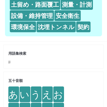
土留め・路面覆工
測量・計測
設備・維持管理
安全衛生
環境保全
沈埋トンネル
契約
用語集検索
jjj
五十音順
あ
い
う
え
お