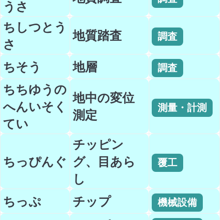
うさ
ちしつとう
地質踏査
調査
さ
ちそう
地層
調査
ちちゆうの
地中の変位
へんいそく
測量・計測
測定
てい
チッピン
ちっぴんぐ
グ、目あら
覆工
し
ちっぷ
チップ
機械設備