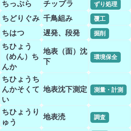
ちっぷら
チップラ
ずり処理
ちどりぐみ
千鳥組み
覆工
ちはつ
遅発、段発
掘削
ちひょう
地表（面）沈
（めん）ち
環境保全
下
んか
ちひょうち
んかそくて
地表沈下測定
測量・計測
い
ちひょうり
地表涜
調査
ゅう