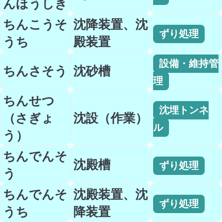
んほうしき
ちんこうそ
沈降装置、沈
ずり処理
うち
殿装置
設備・維持管
ちんさそう
沈砂槽
理
ちんせつ
沈埋トンネ
（さぎょ
沈設（作業）
ル
う）
ちんでんそ
沈殿槽
ずり処理
う
ちんでんそ
沈殿装置、沈
ずり処理
うち
降装置