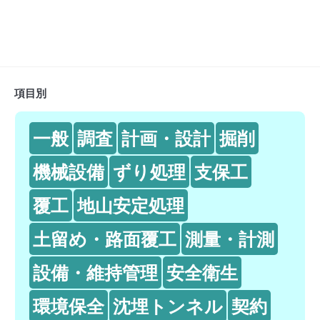
項目別
一般
調査
計画・設計
掘削
機械設備
ずり処理
支保工
覆工
地山安定処理
土留め・路面覆工
測量・計測
設備・維持管理
安全衛生
環境保全
沈埋トンネル
契約