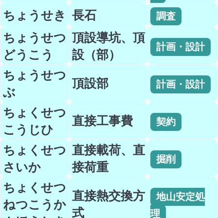
ちょうせき
長石
調査
ちょうせつ
頂設導坑、頂
計画・設計
どうこう
設（部）
ちょうせつ
頂設部
計画・設計
ぶ
ちょくせつ
直接工事費
契約
こうじひ
ちょくせつ
直接載荷、直
掘削
さいか
接荷重
ちょくせつ
直接熱交換方
地山安定処
ねつこうか
式
理