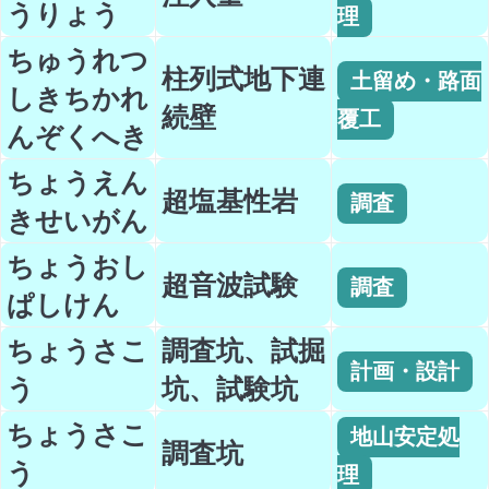
うりょう
理
ちゅうれつ
柱列式地下連
土留め・路面
しきちかれ
続壁
覆工
んぞくへき
ちょうえん
超塩基性岩
調査
きせいがん
ちょうおし
超音波試験
調査
ぱしけん
ちょうさこ
調査坑、試掘
計画・設計
う
坑、試験坑
ちょうさこ
地山安定処
調査坑
う
理