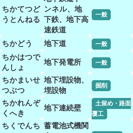
ちかてつど
ンネル、地
一般
うとんねる
下鉄、地下高
速鉄道
ちかどう
地下道
一般
ちかはつで
地下発電所
一般
んしょ
ちかまいせ
地下埋設物、
掘削
つぶつ
埋設物
ちかれんぞ
土留め・路面
地下連続壁
くへき
覆工
ちくでんち
蓄電池式機関