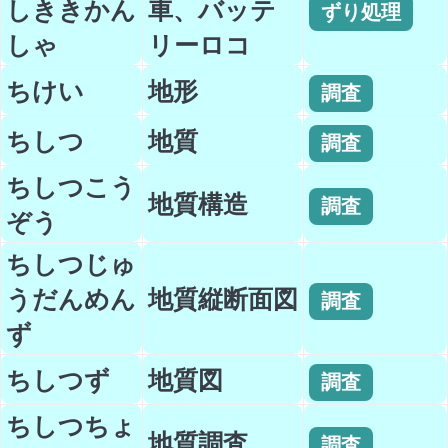
しききかん
車、バッテ
ずり処理
しゃ
リーロコ
ちけい
地形
調査
ちしつ
地質
調査
ちしつこう
地質構造
調査
ぞう
ちしつじゅ
うだんめん
地質縦断面図
調査
ず
ちしつず
地質図
調査
ちしつちょ
地質調査
調査