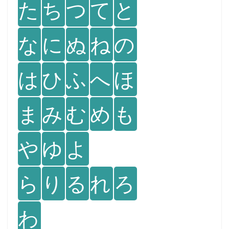
た
ち
つ
て
と
な
に
ぬ
ね
の
は
ひ
ふ
へ
ほ
ま
み
む
め
も
や
ゆ
よ
ら
り
る
れ
ろ
わ