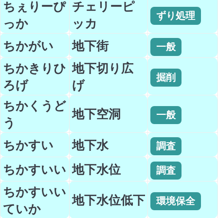
ちぇりーぴ
チェリーピ
ずり処理
っか
ッカ
ちかがい
地下街
一般
ちかきりひ
地下切り広
掘削
ろげ
げ
ちかくうど
地下空洞
一般
う
ちかすい
地下水
調査
ちかすいい
地下水位
調査
ちかすいい
地下水位低下
環境保全
ていか