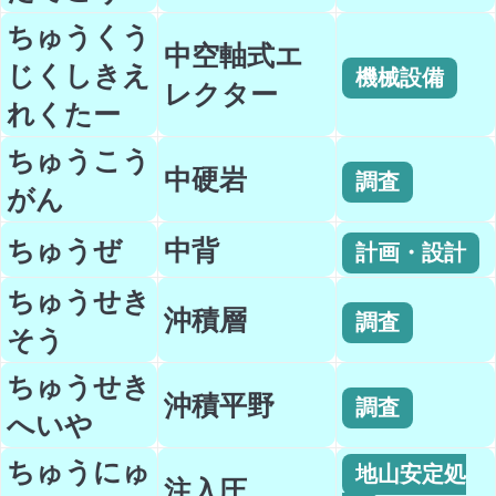
ちゅうくう
中空軸式エ
じくしきえ
機械設備
レクター
れくたー
ちゅうこう
中硬岩
調査
がん
ちゅうぜ
中背
計画・設計
ちゅうせき
沖積層
調査
そう
ちゅうせき
沖積平野
調査
へいや
ちゅうにゅ
地山安定処
注入圧