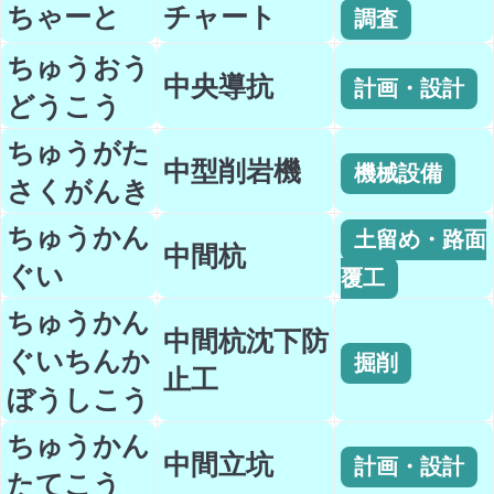
ちゃーと
チャート
調査
ちゅうおう
中央導抗
計画・設計
どうこう
ちゅうがた
中型削岩機
機械設備
さくがんき
ちゅうかん
土留め・路面
中間杭
ぐい
覆工
ちゅうかん
中間杭沈下防
ぐいちんか
掘削
止工
ぼうしこう
ちゅうかん
中間立坑
計画・設計
たてこう