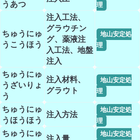
うあつ
理
注入工法、
グラウチン
ちゅうにゅ
地山安定処
グ、薬液注
うこうほう
理
入工法、地盤
注入
ちゅうにゅ
注入材料、
地山安定処
うざいりょ
グラウト
理
う
ちゅうにゅ
地山安定処
注入方法
うほうほう
理
ちゅうにゅ
地山安定処
注入量