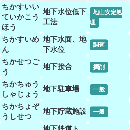
ちかすいい
地下水位低下
地山安定処
ていかこう
工法
理
ほう
ちかすいめ
地下水面、地
調査
ん
下水位
ちかせつご
地下接合
掘削
う
ちかちゅう
地下駐車場
一般
しゃじょう
ちかちょぞ
地下貯蔵施設
一般
うしせつ
地下鉄道ト