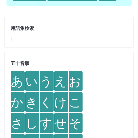
用語集検索
jjj
五十音順
あ
い
う
え
お
か
き
く
け
こ
さ
し
す
せ
そ