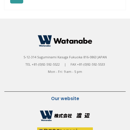
5-12-314 Suguminami Kasuga Fukuoka 816-0863 JAPAN
TEL +81-(0)92-592-5522 | FAX +81-(0)92-592-5533
Mon - Fri: 9 am - 5 pm
Our website