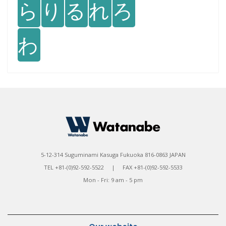
ら
り
る
れ
ろ
わ
5-12-314 Suguminami Kasuga Fukuoka 816-0863 JAPAN
TEL +81-(0)92-592-5522 | FAX +81-(0)92-592-5533
Mon - Fri: 9 am - 5 pm