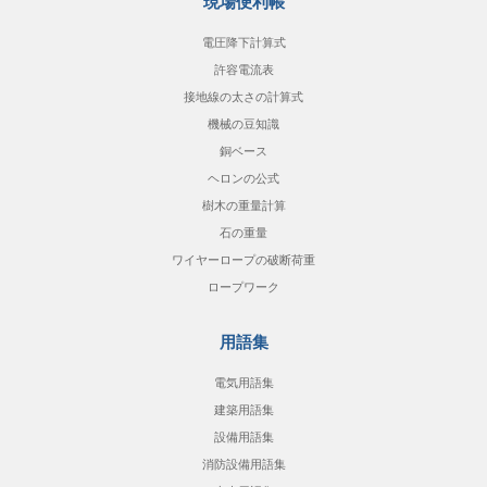
現場便利帳
電圧降下計算式
許容電流表
接地線の太さの計算式
機械の豆知識
銅ベース
ヘロンの公式
樹木の重量計算
石の重量
ワイヤーロープの破断荷重
ロープワーク
用語集
電気用語集
建築用語集
設備用語集
消防設備用語集