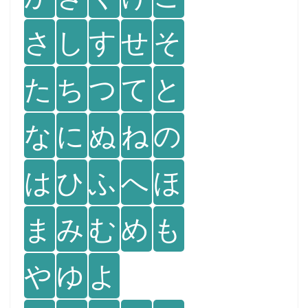
さ
し
す
せ
そ
た
ち
つ
て
と
な
に
ぬ
ね
の
は
ひ
ふ
へ
ほ
ま
み
む
め
も
や
ゆ
よ