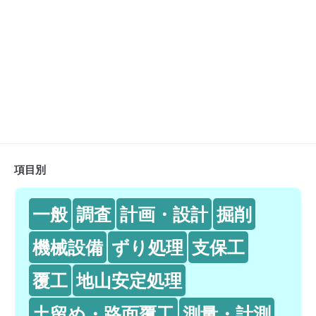
項目別
一般
調査
計画・設計
掘削
機械設備
ずり処理
支保工
覆工
地山安定処理
土留め・路面覆工
測量・計測