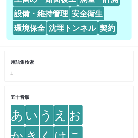
設備・維持管理
安全衛生
環境保全
沈埋トンネル
契約
用語集検索
jjj
五十音順
あ
い
う
え
お
か
き
く
け
こ