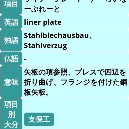
項目
ーぷれーと
英語
liner plate
Stahlblechausbau、
独語
Stahlverzug
仏語
-
矢板の項参照、プレスで四辺を
意味
折り曲げ、フランジを付けた鋼
板矢板。
項目
別
支保工
大分