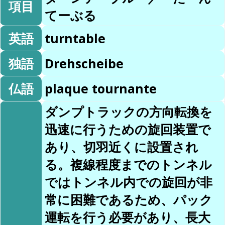
項目
てーぶる
英語
turntable
独語
Drehscheibe
仏語
plaque tournante
ダンプトラックの方向転換を
迅速に行うための旋回装置で
あり、切羽近くに設置され
る。複線程度までのトンネル
ではトンネル内での旋回が非
常に困難であるため、パック
運転を行う必要があり、長大