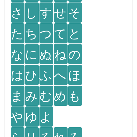
さ
し
す
せ
そ
た
ち
つ
て
と
な
に
ぬ
ね
の
は
ひ
ふ
へ
ほ
ま
み
む
め
も
や
ゆ
よ