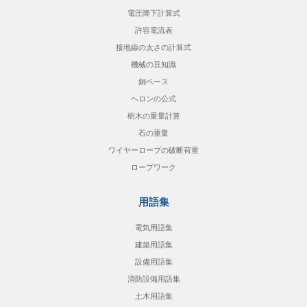
電圧降下計算式
許容電流表
接地線の太さの計算式
機械の豆知識
銅ベース
ヘロンの公式
樹木の重量計算
石の重量
ワイヤーロープの破断荷重
ロープワーク
用語集
電気用語集
建築用語集
設備用語集
消防設備用語集
土木用語集