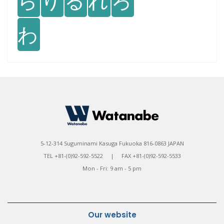
ら
り
る
れ
ろ
わ
5-12-314 Suguminami Kasuga Fukuoka 816-0863 JAPAN
TEL +81-(0)92-592-5522 | FAX +81-(0)92-592-5533
Mon - Fri: 9 am - 5 pm
Our website