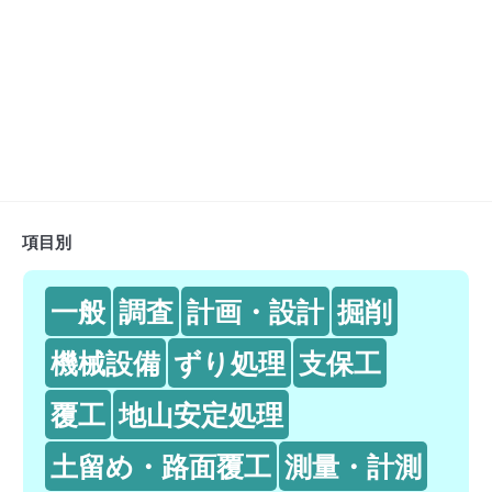
項目別
一般
調査
計画・設計
掘削
機械設備
ずり処理
支保工
覆工
地山安定処理
土留め・路面覆工
測量・計測