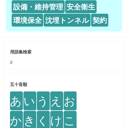
設備・維持管理
安全衛生
環境保全
沈埋トンネル
契約
用語集検索
jjj
五十音順
あ
い
う
え
お
か
き
く
け
こ