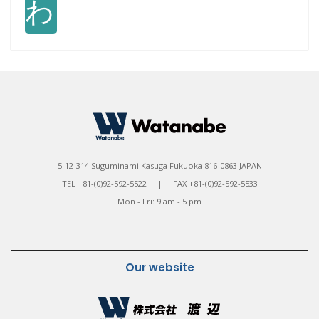
わ
5-12-314 Suguminami Kasuga Fukuoka 816-0863 JAPAN
TEL +81-(0)92-592-5522 | FAX +81-(0)92-592-5533
Mon - Fri: 9 am - 5 pm
Our website