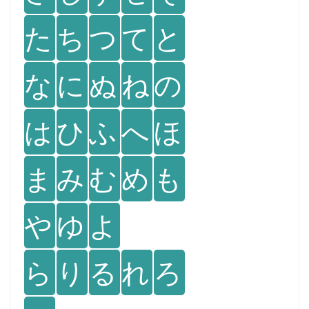
た
ち
つ
て
と
な
に
ぬ
ね
の
は
ひ
ふ
へ
ほ
ま
み
む
め
も
や
ゆ
よ
ら
り
る
れ
ろ