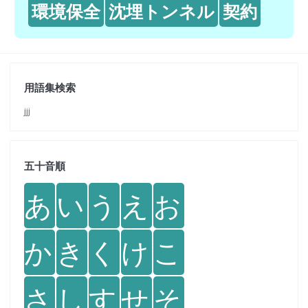
環境保全
沈埋トンネル
契約
用語集検索
jjj
五十音順
あ
い
う
え
お
か
き
く
け
こ
さ
し
す
せ
そ