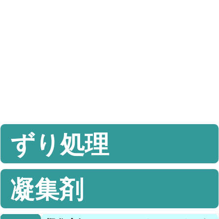
ずり処理
凝集剤