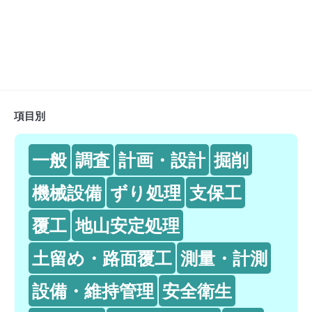
項目別
一般
調査
計画・設計
掘削
機械設備
ずり処理
支保工
覆工
地山安定処理
土留め・路面覆工
測量・計測
設備・維持管理
安全衛生