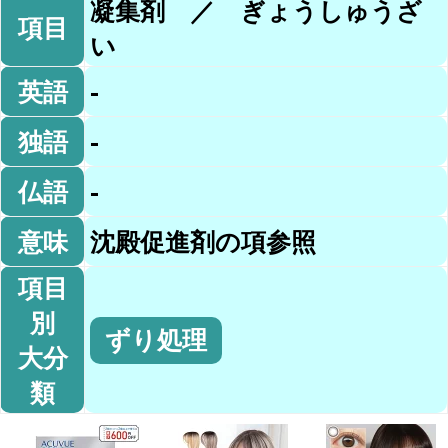
凝集剤 ／ ぎょうしゅうざ
項目
い
英語
-
独語
-
仏語
-
意味
沈殿促進剤の項参照
項目
別
ずり処理
大分
類