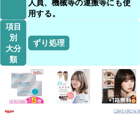
人員、機械等の運搬等にも使
用する。
項目
別
ずり処理
大分
類