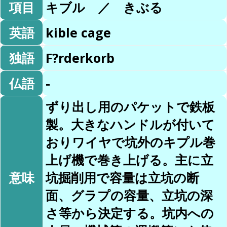
項目
キブル ／ きぶる
英語
kible cage
独語
F?rderkorb
仏語
-
ずり出し用のパケットで鉄板
製。大きなハンドルが付いて
おりワイヤで坑外のキプル巻
上げ機で巻き上げる。主に立
意味
坑掘削用で容量は立坑の断
面、グラプの容量、立坑の深
さ等から決定する。坑内への