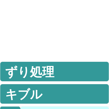
ずり処理
キブル