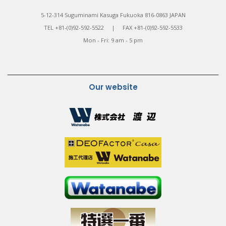
5-12-314 Suguminami Kasuga Fukuoka 816-0863 JAPAN
TEL +81-(0)92-592-5522 | FAX +81-(0)92-592-5533
Mon - Fri: 9 am - 5 pm
Our website