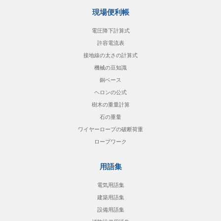
現場便利帳
電圧降下計算式
許容電流表
接地線の太さの計算式
機械の豆知識
銅ベース
ヘロンの公式
樹木の重量計算
石の重量
ワイヤーロープの破断荷重
ロープワーク
用語集
電気用語集
建築用語集
設備用語集