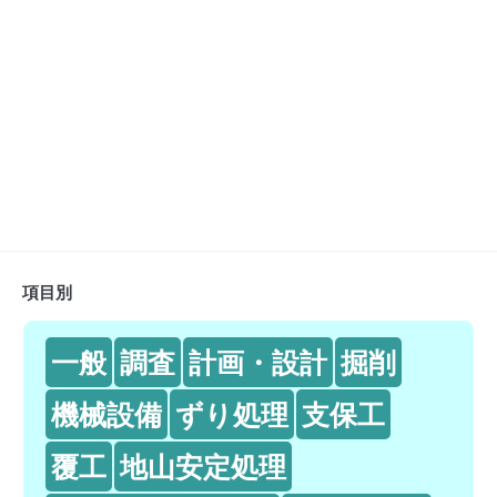
項目別
一般
調査
計画・設計
掘削
機械設備
ずり処理
支保工
覆工
地山安定処理