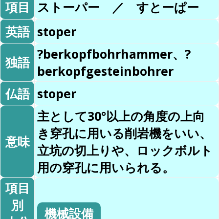
項目
ストーパー ／ すとーぱー
英語
stoper
?berkopfbohrhammer、?
独語
berkopfgesteinbohrer
仏語
stoper
主として30°以上の角度の上向
き穿孔に用いる削岩機をいい、
意味
立坑の切上りや、ロックボルト
用の穿孔に用いられる。
項目
別
機械設備