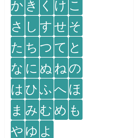
か
き
く
け
こ
さ
し
す
せ
そ
た
ち
つ
て
と
な
に
ぬ
ね
の
は
ひ
ふ
へ
ほ
ま
み
む
め
も
や
ゆ
よ