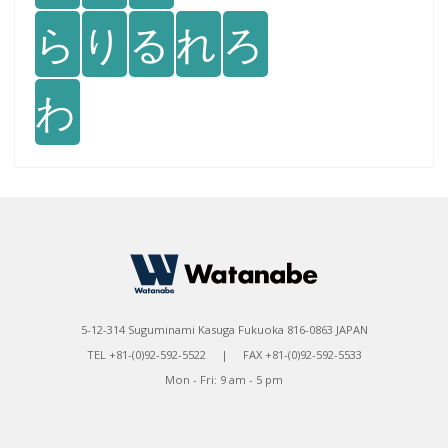
ら
り
る
れ
ろ
わ
5-12-314 Suguminami Kasuga Fukuoka 816-0863 JAPAN
TEL +81-(0)92-592-5522 | FAX +81-(0)92-592-5533
Mon - Fri: 9 am - 5 pm