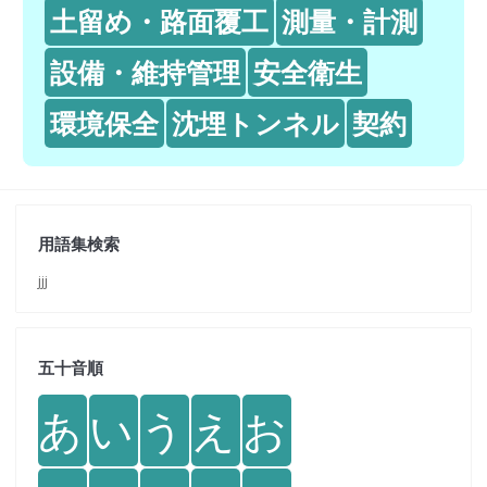
土留め・路面覆工
測量・計測
設備・維持管理
安全衛生
環境保全
沈埋トンネル
契約
用語集検索
jjj
五十音順
あ
い
う
え
お