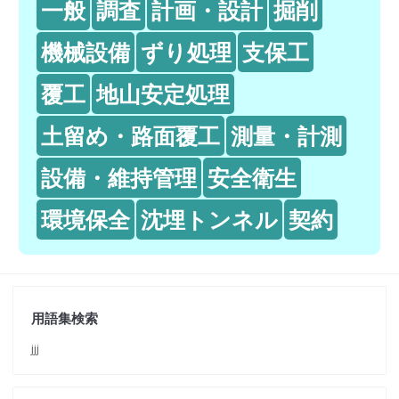
一般
調査
計画・設計
掘削
機械設備
ずり処理
支保工
覆工
地山安定処理
土留め・路面覆工
測量・計測
設備・維持管理
安全衛生
環境保全
沈埋トンネル
契約
用語集検索
jjj