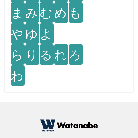
ま
み
む
め
も
や
ゆ
よ
ら
り
る
れ
ろ
わ