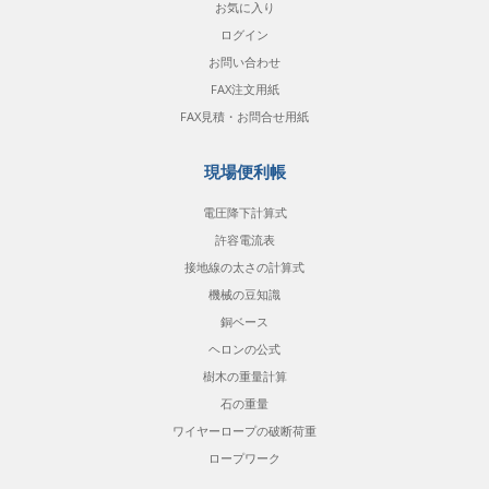
お気に入り
ログイン
お問い合わせ
FAX注文用紙
FAX見積・お問合せ用紙
現場便利帳
電圧降下計算式
許容電流表
接地線の太さの計算式
機械の豆知識
銅ベース
ヘロンの公式
樹木の重量計算
石の重量
ワイヤーロープの破断荷重
ロープワーク