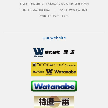
5-12-314 Suguminami Kasuga Fukuoka 816-0863 JAPAN
TEL +81-(0)92-592-5522 | FAX +81-(0)92-592-5533
Mon - Fri: 9 am - 5 pm
Our website