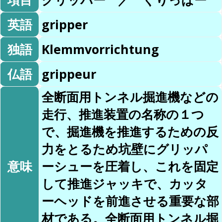
英語
gripper
独語
Klemmvorrichtung
仏語
grippeur
全断面用トンネル掘進機などの
走行、推進装置の名称の１つ
で、掘進機を推進するための反
力をとるため坑壁にグリッパ
意味
ーシューを圧着し、これを固定
して推進ジャッキで、カッタ
ーヘッドを前進させる重要な部
材である。全断面用トンネル掘