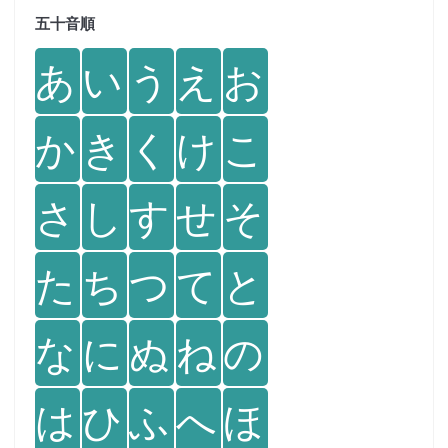
五十音順
あ
い
う
え
お
か
き
く
け
こ
さ
し
す
せ
そ
た
ち
つ
て
と
な
に
ぬ
ね
の
は
ひ
ふ
へ
ほ