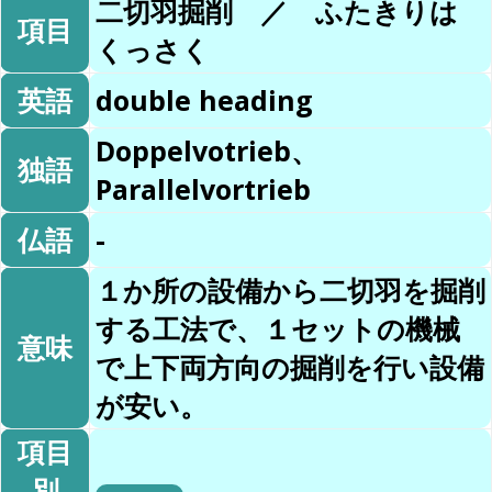
二切羽掘削 ／ ふたきりは
項目
くっさく
英語
double heading
Doppelvotrieb、
独語
Parallelvortrieb
仏語
-
１か所の設備から二切羽を掘削
する工法で、１セットの機械
意味
で上下両方向の掘削を行い設備
が安い。
項目
別