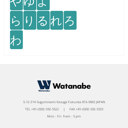
や
ゆ
よ
ら
り
る
れ
ろ
わ
5-12-314 Suguminami Kasuga Fukuoka 816-0863 JAPAN
TEL +81-(0)92-592-5522 | FAX +81-(0)92-592-5533
Mon - Fri: 9 am - 5 pm