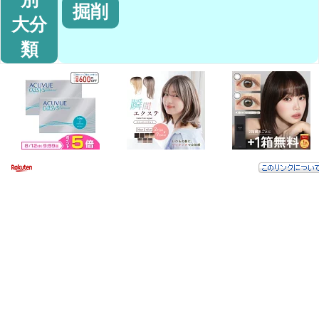
掘削
大分
類