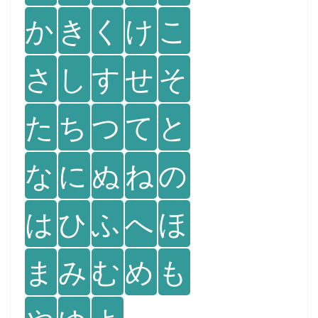
か
き
く
け
こ
さ
し
す
せ
そ
た
ち
つ
て
と
な
に
ぬ
ね
の
は
ひ
ふ
へ
ほ
ま
み
む
め
も