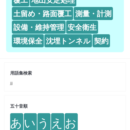
土留め・路面覆工
測量・計測
設備・維持管理
安全衛生
環境保全
沈埋トンネル
契約
用語集検索
jjj
五十音順
あ
い
う
え
お