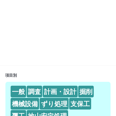
項目別
一般
調査
計画・設計
掘削
機械設備
ずり処理
支保工
覆工
地山安定処理