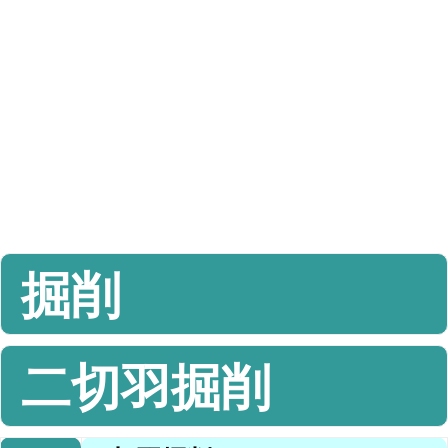
掘削
二切羽掘削