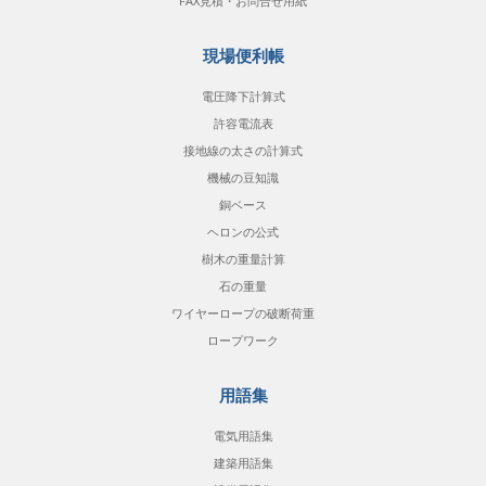
FAX見積・お問合せ用紙
現場便利帳
電圧降下計算式
許容電流表
接地線の太さの計算式
機械の豆知識
銅ベース
ヘロンの公式
樹木の重量計算
石の重量
ワイヤーロープの破断荷重
ロープワーク
用語集
電気用語集
建築用語集