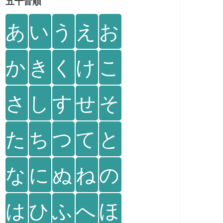
五十音順
あ
い
う
え
お
か
き
く
け
こ
さ
し
す
せ
そ
た
ち
つ
て
と
な
に
ぬ
ね
の
は
ひ
ふ
へ
ほ