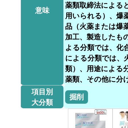
薬類取締法による
意味
用いられる）、爆
品（火薬または爆
加工、製造したも
よる分類では、化
による分類では、
類）、用途による
薬類、その他に分
項目別
掘削
大分類