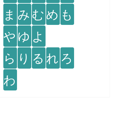
ま
み
む
め
も
や
ゆ
よ
ら
り
る
れ
ろ
わ