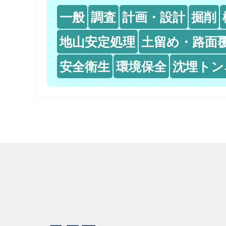
一般
調査
計画・設計
掘削
地山安定処理
土留め・路面
安全衛生
環境保全
沈埋トン