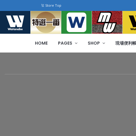
Store Top
HOME
PAGES
SHOP
現場便利