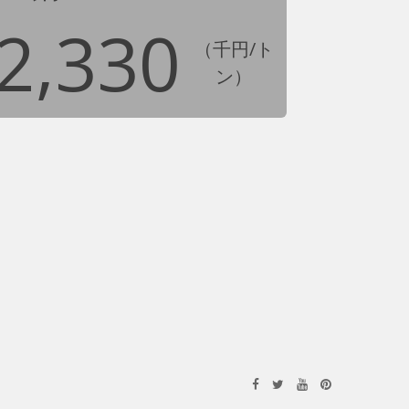
2,330
（千円/ト
ン）