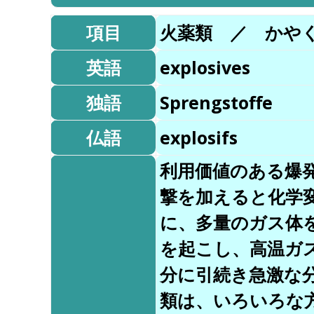
項目
火薬類 ／ かや
英語
explosives
独語
Sprengstoffe
仏語
explosifs
利用価値のある爆
撃を加えると化学
に、多量のガス体
を起こし、高温ガ
分に引続き急激な
類は、いろいろな