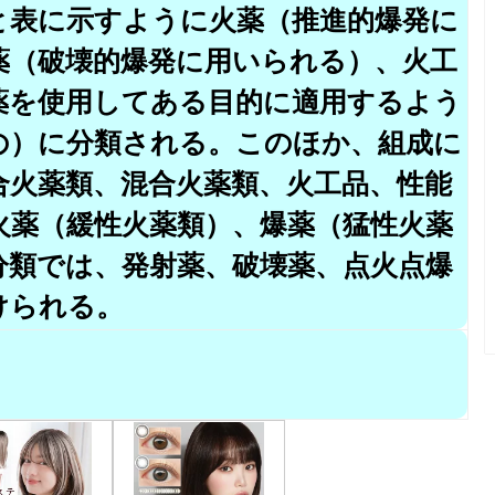
と表に示すように火薬（推進的爆発に
薬（破壊的爆発に用いられる）、火工
薬を使用してある目的に適用するよう
の）に分類される。このほか、組成に
合火薬類、混合火薬類、火工品、性能
火薬（緩性火薬類）、爆薬（猛性火薬
分類では、発射薬、破壊薬、点火点爆
けられる。