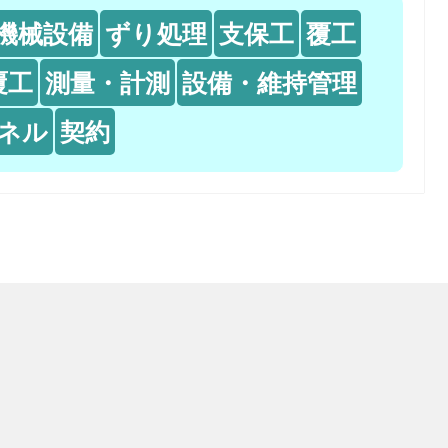
機械設備
ずり処理
支保工
覆工
覆工
測量・計測
設備・維持管理
ネル
契約