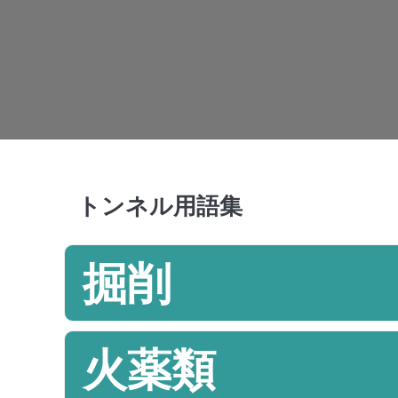
トンネル用語集
掘削
火薬類