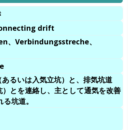
き
onnecting drift
len、Verbindungsstreche、
e
（あるいは入気立坑）と、排気坑道
坑）とを連絡し、主として通気を改善
れる坑道。