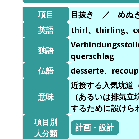
項目
目抜き ／ めぬ
英語
thirl、thirling、c
Verbindungsstol
独語
querschlag
仏語
desserte、recoup
近接する入気坑道
意味
（あるいは排気立
するために設けら
項目別
計画・設計
大分類