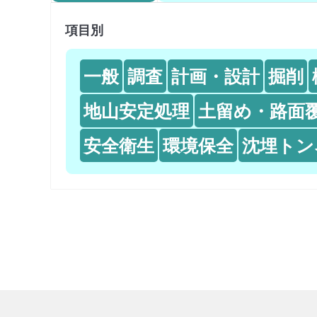
項目別
一般
調査
計画・設計
掘削
地山安定処理
土留め・路面
安全衛生
環境保全
沈埋トン