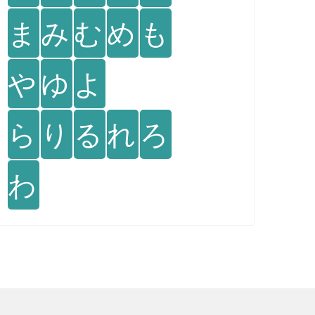
ま
み
む
め
も
や
ゆ
よ
ら
り
る
れ
ろ
わ