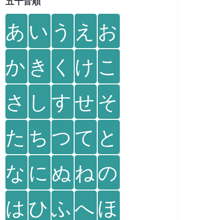
五十音順
あ
い
う
え
お
か
き
く
け
こ
さ
し
す
せ
そ
た
ち
つ
て
と
な
に
ぬ
ね
の
は
ひ
ふ
へ
ほ