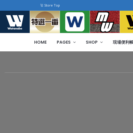
Store Top
HOME
PAGES
SHOP
現場便利