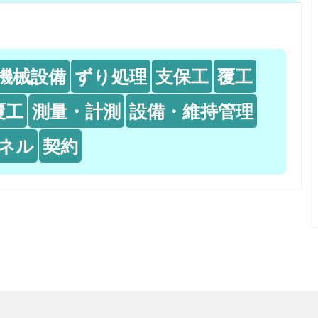
機械設備
ずり処理
支保工
覆工
覆工
測量・計測
設備・維持管理
ネル
契約