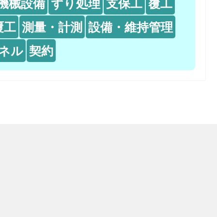
機械設備
ずり処理
支保工
覆工
覆工
測量・計測
設備・維持管理
ネル
契約