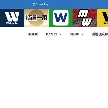
Store Top
HOME
PAGES
SHOP
現場便利