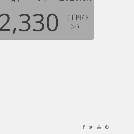
2,330
（千円/ト
ン）