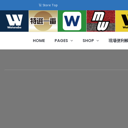
Store Top
HOME
PAGES
SHOP
現場便利