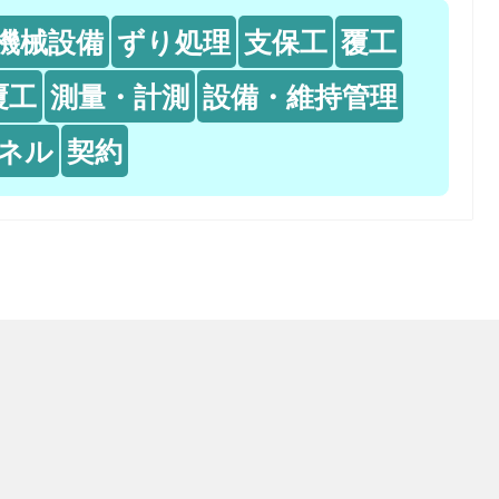
機械設備
ずり処理
支保工
覆工
覆工
測量・計測
設備・維持管理
ネル
契約