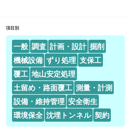
項目別
一般
調査
計画・設計
掘削
機械設備
ずり処理
支保工
覆工
地山安定処理
土留め・路面覆工
測量・計測
設備・維持管理
安全衛生
環境保全
沈埋トンネル
契約