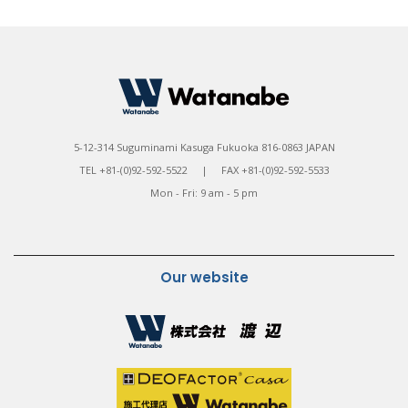
5-12-314 Suguminami Kasuga Fukuoka 816-0863 JAPAN
TEL +81-(0)92-592-5522 | FAX +81-(0)92-592-5533
Mon - Fri: 9 am - 5 pm
Our website