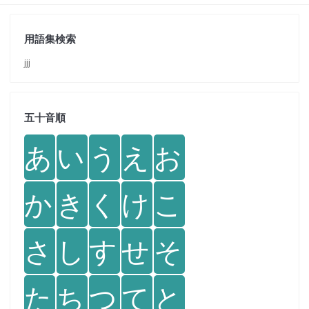
用語集検索
jjj
五十音順
あ
い
う
え
お
か
き
く
け
こ
さ
し
す
せ
そ
た
ち
つ
て
と