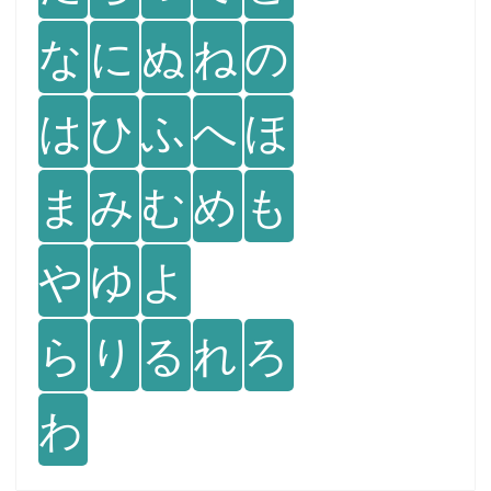
な
に
ぬ
ね
の
は
ひ
ふ
へ
ほ
ま
み
む
め
も
や
ゆ
よ
ら
り
る
れ
ろ
わ