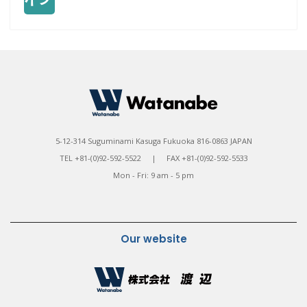
5-12-314 Suguminami Kasuga Fukuoka 816-0863 JAPAN
TEL +81-(0)92-592-5522 | FAX +81-(0)92-592-5533
Mon - Fri: 9 am - 5 pm
Our website