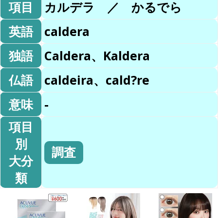
項目
カルデラ ／ かるでら
英語
caldera
独語
Caldera、Kaldera
仏語
caldeira、cald?re
意味
-
項目
別
調査
大分
類