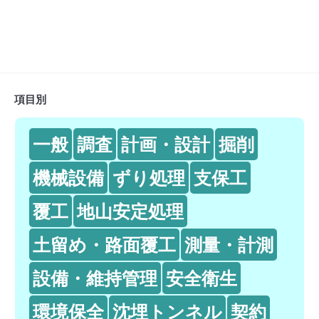
項目別
一般
調査
計画・設計
掘削
機械設備
ずり処理
支保工
覆工
地山安定処理
土留め・路面覆工
測量・計測
設備・維持管理
安全衛生
環境保全
沈埋トンネル
契約