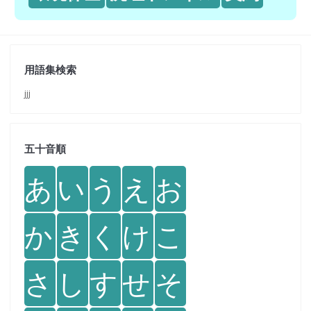
用語集検索
jjj
五十音順
あ
い
う
え
お
か
き
く
け
こ
さ
し
す
せ
そ