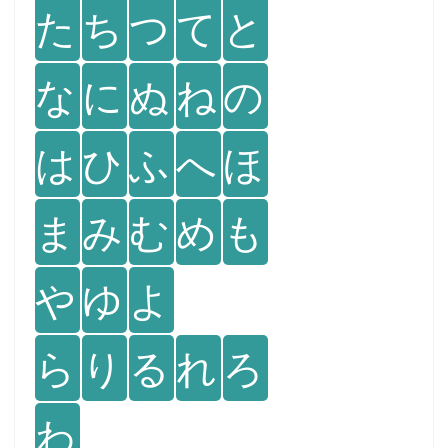
た
ち
つ
て
と
な
に
ぬ
ね
の
は
ひ
ふ
へ
ほ
ま
み
む
め
も
や
ゆ
よ
ら
り
る
れ
ろ
わ