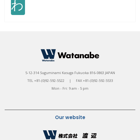
わ
5-12-314 Suguminami Kasuga Fukuoka 816-0863 JAPAN
TEL +81-(0)92-592-5522 | FAX +81-(0)92-592-5533
Mon - Fri: 9 am - 5 pm
Our website