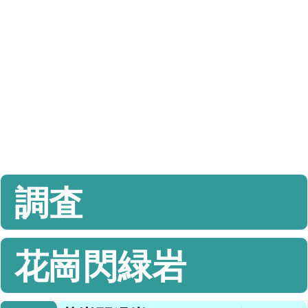
調査
花崗閃緑岩