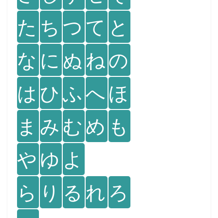
た
ち
つ
て
と
な
に
ぬ
ね
の
は
ひ
ふ
へ
ほ
ま
み
む
め
も
や
ゆ
よ
ら
り
る
れ
ろ