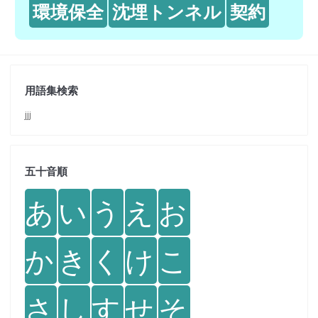
環境保全
沈埋トンネル
契約
用語集検索
jjj
五十音順
あ
い
う
え
お
か
き
く
け
こ
さ
し
す
せ
そ