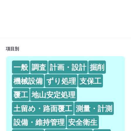
項目別
一般
調査
計画・設計
掘削
機械設備
ずり処理
支保工
覆工
地山安定処理
土留め・路面覆工
測量・計測
設備・維持管理
安全衛生