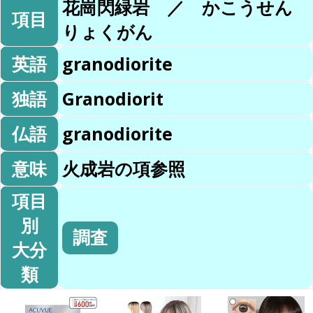
花崗閃緑岩 ／ かこうせん
項目
りょくがん
英語
granodiorite
独語
Granodiorit
仏語
granodiorite
意味
火成岩の項参照
項目
別
調査
大分
類