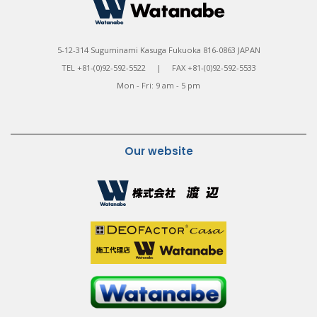
5-12-314 Suguminami Kasuga Fukuoka 816-0863 JAPAN
TEL +81-(0)92-592-5522 | FAX +81-(0)92-592-5533
Mon - Fri: 9 am - 5 pm
Our website