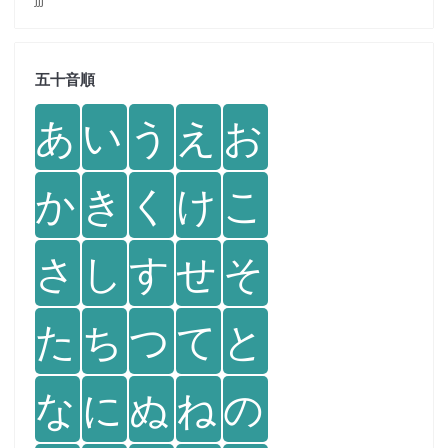
五十音順
あ
い
う
え
お
か
き
く
け
こ
さ
し
す
せ
そ
た
ち
つ
て
と
な
に
ぬ
ね
の