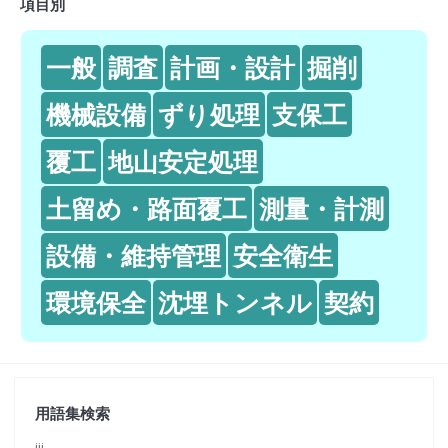
項目別
一般
調査
計画・設計
掘削
機械設備
ずり処理
支保工
覆工
地山安定処理
土留め・路面覆工
測量・計測
設備・維持管理
安全衛生
環境保全
沈埋トンネル
契約
用語集検索
jjj