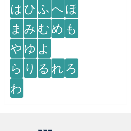
は
ひ
ふ
へ
ほ
ま
み
む
め
も
や
ゆ
よ
ら
り
る
れ
ろ
わ