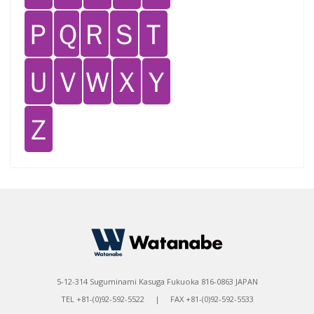
Ｐ
Ｑ
Ｒ
Ｓ
Ｔ
Ｕ
Ｖ
Ｗ
Ｘ
Ｙ
Ｚ
5-12-314 Suguminami Kasuga Fukuoka 816-0863 JAPAN
TEL +81-(0)92-592-5522 | FAX +81-(0)92-592-5533