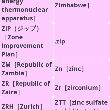
energy
Zimbabwe］
thermonuclear
apparatus］
ZIP（ジップ）
［Zone
.zip
Improvement
Plan］
ZM［Republic of
Zn［zinc］
Zambia］
ZR［Republic of
Zr［zirconium］
Zaire］
ZTT［zinc sulfate
ZRH［Zurich］