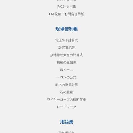
FAX注文用紙
FAX見積・お問合せ用紙
現場便利帳
電圧降下計算式
許容電流表
接地線の太さの計算式
機械の豆知識
銅ベース
ヘロンの公式
樹木の重量計算
石の重量
ワイヤーロープの破断荷重
ロープワーク
用語集
電気用語集