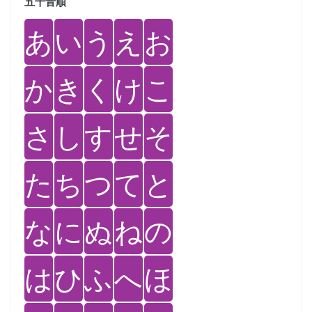
五十音順
あ
い
う
え
お
か
き
く
け
こ
さ
し
す
せ
そ
た
ち
つ
て
と
な
に
ぬ
ね
の
は
ひ
ふ
へ
ほ