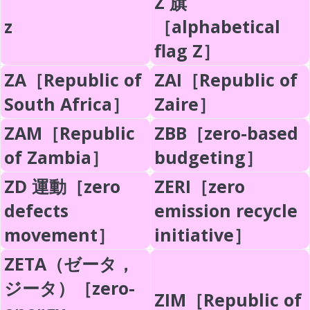
Z 旗
z
［alphabetical
flag Z］
ZA［Republic of
ZAI［Republic of
South Africa］
Zaire］
ZAM［Republic
ZBB［zero-based
of Zambia］
budgeting］
ZD 運動［zero
ZERI［zero
defects
emission recycle
movement］
initiative］
ZETA（ゼータ，
ジータ）［zero-
ZIM［Republic of