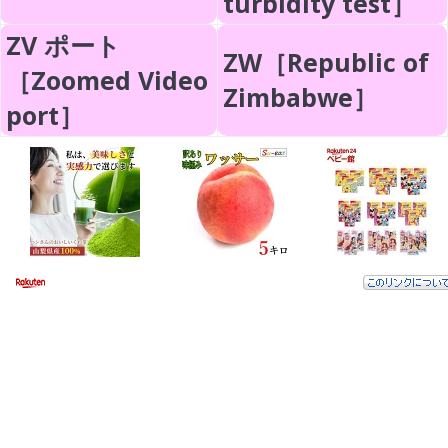
turbidity test］
ZV ポート
ZW［Republic of
［Zoomed Video
Zimbabwe］
port］