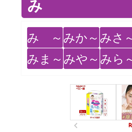
み
み ～
みか～
みさ
みま～
みや～
みら