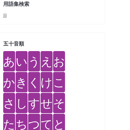
用語集検索
jjj
五十音順
あ
い
う
え
お
か
き
く
け
こ
さ
し
す
せ
そ
た
ち
つ
て
と