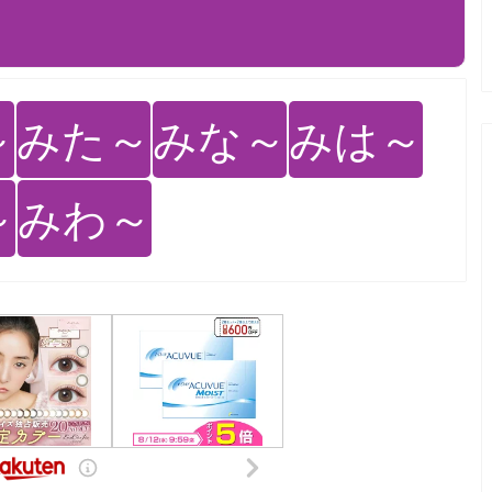
～
みた～
みな～
みは～
～
みわ～