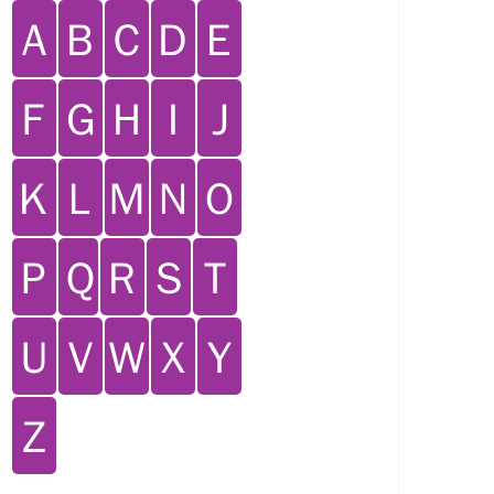
Ａ
Ｂ
Ｃ
Ｄ
Ｅ
Ｆ
Ｇ
Ｈ
Ｉ
Ｊ
Ｋ
Ｌ
Ｍ
Ｎ
Ｏ
Ｐ
Ｑ
Ｒ
Ｓ
Ｔ
Ｕ
Ｖ
Ｗ
Ｘ
Ｙ
Ｚ