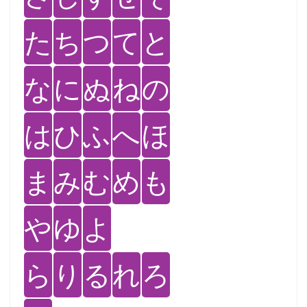
た
ち
つ
て
と
な
に
ぬ
ね
の
は
ひ
ふ
へ
ほ
ま
み
む
め
も
や
ゆ
よ
ら
り
る
れ
ろ