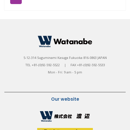
5-12-314 Suguminami Kasuga Fukuoka 816-0863 JAPAN
TEL +81-(0)92-592-5522 | FAX +81-(0)92-592-5533
Mon - Fri: 9 am - 5 pm
Our website