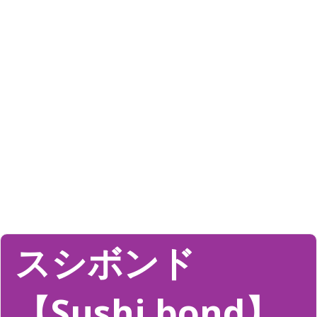
スシボンド
【Sushi bond】