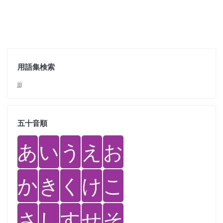
用語集検索
jjj
五十音順
あ
い
う
え
お
か
き
く
け
こ
さ
し
す
せ
そ