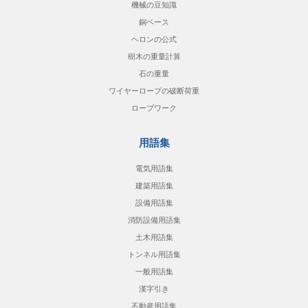
機械の豆知識
銅ベース
ヘロンの公式
樹木の重量計算
石の重量
ワイヤーロープの破断荷重
ロープワーク
用語集
電気用語集
建築用語集
設備用語集
消防設備用語集
土木用語集
トンネル用語集
一般用語集
漢字引き
不動産用語集