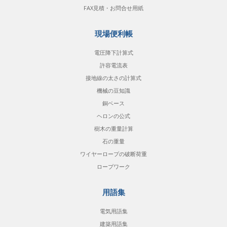
FAX見積・お問合せ用紙
現場便利帳
電圧降下計算式
許容電流表
接地線の太さの計算式
機械の豆知識
銅ベース
ヘロンの公式
樹木の重量計算
石の重量
ワイヤーロープの破断荷重
ロープワーク
用語集
電気用語集
建築用語集