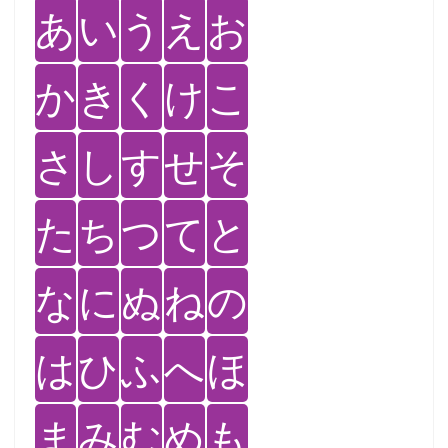
あ
い
う
え
お
か
き
く
け
こ
さ
し
す
せ
そ
た
ち
つ
て
と
な
に
ぬ
ね
の
は
ひ
ふ
へ
ほ
ま
み
む
め
も