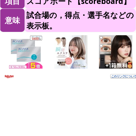
項目
スコアボード【scoreboard】
試合場の，得点・選手名などの
意味
表示板。