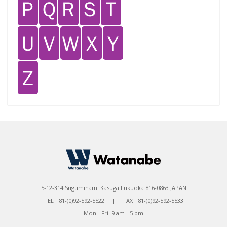
Ｐ
Ｑ
Ｒ
Ｓ
Ｔ
Ｕ
Ｖ
Ｗ
Ｘ
Ｙ
Ｚ
5-12-314 Suguminami Kasuga Fukuoka 816-0863 JAPAN
TEL +81-(0)92-592-5522 | FAX +81-(0)92-592-5533
Mon - Fri: 9 am - 5 pm