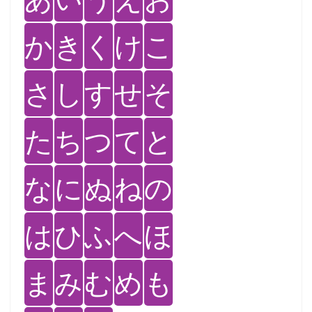
か
き
く
け
こ
さ
し
す
せ
そ
た
ち
つ
て
と
な
に
ぬ
ね
の
は
ひ
ふ
へ
ほ
ま
み
む
め
も