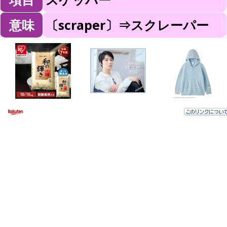
意味
〔scraper〕⇒スクレーパー