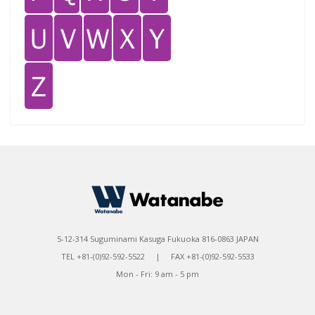
Ｕ
Ｖ
Ｗ
Ｘ
Ｙ
Ｚ
5-12-314 Suguminami Kasuga Fukuoka 816-0863 JAPAN
TEL +81-(0)92-592-5522 | FAX +81-(0)92-592-5533
Mon - Fri: 9 am - 5 pm