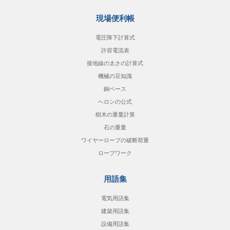
現場便利帳
電圧降下計算式
許容電流表
接地線の太さの計算式
機械の豆知識
銅ベース
ヘロンの公式
樹木の重量計算
石の重量
ワイヤーロープの破断荷重
ロープワーク
用語集
電気用語集
建築用語集
設備用語集