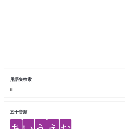
用語集検索
jjj
五十音順
あ
い
う
え
お