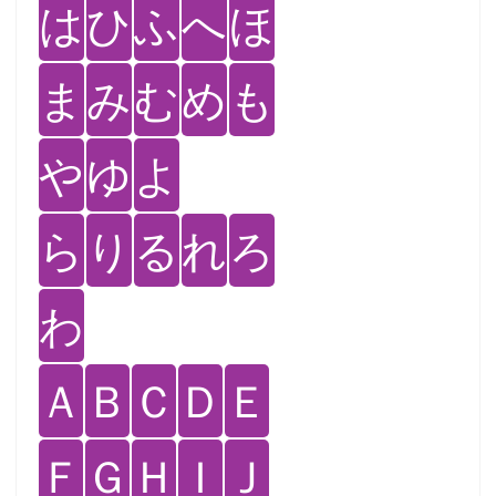
は
ひ
ふ
へ
ほ
ま
み
む
め
も
や
ゆ
よ
ら
り
る
れ
ろ
わ
Ａ
Ｂ
Ｃ
Ｄ
Ｅ
Ｆ
Ｇ
Ｈ
Ｉ
Ｊ