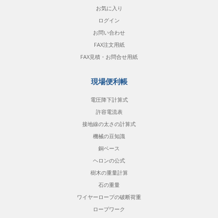
お気に入り
ログイン
お問い合わせ
FAX注文用紙
FAX見積・お問合せ用紙
現場便利帳
電圧降下計算式
許容電流表
接地線の太さの計算式
機械の豆知識
銅ベース
ヘロンの公式
樹木の重量計算
石の重量
ワイヤーロープの破断荷重
ロープワーク