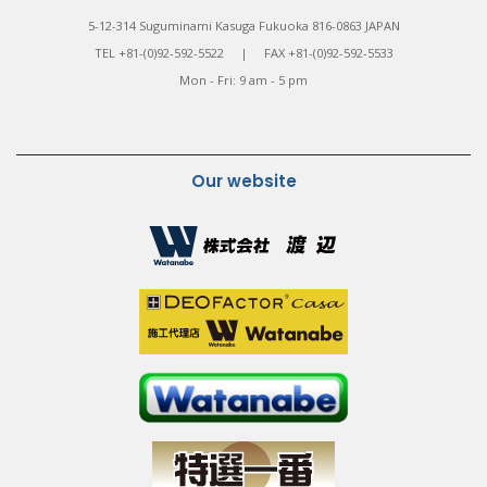
5-12-314 Suguminami Kasuga Fukuoka 816-0863 JAPAN
TEL +81-(0)92-592-5522 | FAX +81-(0)92-592-5533
Mon - Fri: 9 am - 5 pm
Our website