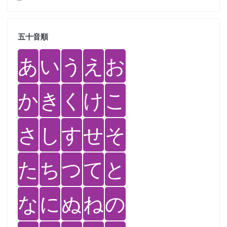
五十音順
あ
い
う
え
お
か
き
く
け
こ
さ
し
す
せ
そ
た
ち
つ
て
と
な
に
ぬ
ね
の