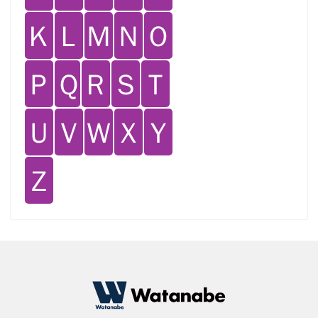
Ｋ
Ｌ
Ｍ
Ｎ
Ｏ
Ｐ
Ｑ
Ｒ
Ｓ
Ｔ
Ｕ
Ｖ
Ｗ
Ｘ
Ｙ
Ｚ